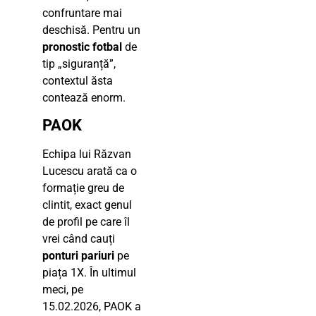
confruntare mai
deschisă. Pentru un
pronostic fotbal
de
tip „siguranță”,
contextul ăsta
contează enorm.
PAOK
Echipa lui Răzvan
Lucescu arată ca o
formație greu de
clintit, exact genul
de profil pe care îl
vrei când cauți
ponturi pariuri
pe
piața 1X. În ultimul
meci, pe
15.02.2026, PAOK a