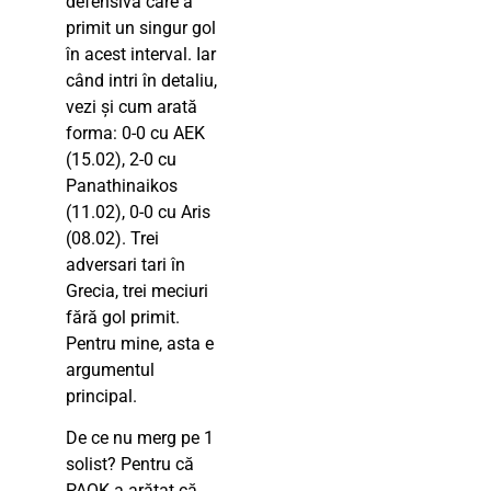
defensivă care a
primit un singur gol
în acest interval. Iar
când intri în detaliu,
vezi și cum arată
forma: 0-0 cu AEK
(15.02), 2-0 cu
Panathinaikos
(11.02), 0-0 cu Aris
(08.02). Trei
adversari tari în
Grecia, trei meciuri
fără gol primit.
Pentru mine, asta e
argumentul
principal.
De ce nu merg pe 1
solist? Pentru că
PAOK a arătat că