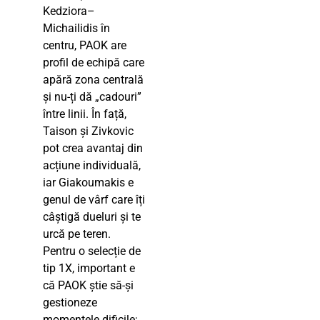
Kedziora–
Michailidis în
centru, PAOK are
profil de echipă care
apără zona centrală
și nu-ți dă „cadouri”
între linii. În față,
Taison și Zivkovic
pot crea avantaj din
acțiune individuală,
iar Giakoumakis e
genul de vârf care îți
câștigă dueluri și te
urcă pe teren.
Pentru o selecție de
tip 1X, important e
că PAOK știe să-și
gestioneze
momentele dificile: