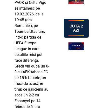
PAOK și Celta Vigo
se întâlnesc pe
19.02.2026, de la
19:45 (ora
României), pe
COTA 2
AZI
Toumba Stadium,
într-o partidă de
UEFA Europa
League în care
detaliile mici pot
face diferența.
Grecii vin după un 0-
0 cu AEK Athens FC
pe 15 februarie, un
meci de uzură, în
timp ce galicienii au
scos un 2-2 cu
Espanyol pe 14
februarie, într-o