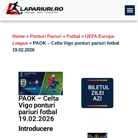
Home
»
Ponturi Pariuri
»
Fotbal
»
UEFA Europa
League
»
PAOK – Celta Vigo ponturi pariuri fotbal
19.02.2026
BILETUL
ZILEI
PAOK – Celta
AZI
Vigo ponturi
pariuri fotbal
Biletul
19.02.2026
zilei – 9
august
Introducere
2026