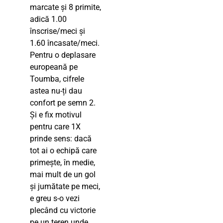
marcate și 8 primite,
adică 1.00
înscrise/meci și
1.60 încasate/meci.
Pentru o deplasare
europeană pe
Toumba, cifrele
astea nu-ți dau
confort pe semn 2.
Și e fix motivul
pentru care 1X
prinde sens: dacă
tot ai o echipă care
primește, în medie,
mai mult de un gol
și jumătate pe meci,
e greu s-o vezi
plecând cu victorie
pe un teren unde