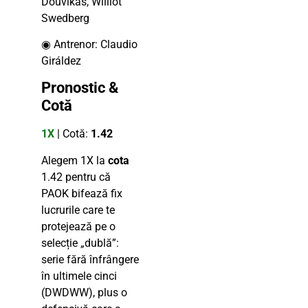
Douvikas, Williot
Swedberg
◉ Antrenor: Claudio
Giráldez
Pronostic &
Cotă
1X
| Cotă:
1.42
Alegem 1X la
cota
1.42 pentru că
PAOK bifează fix
lucrurile care te
protejează pe o
selecție „dublă”:
serie fără înfrângere
în ultimele cinci
(DWDWW), plus o