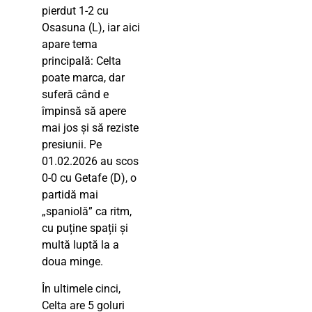
pierdut 1-2 cu
Osasuna (L), iar aici
apare tema
principală: Celta
poate marca, dar
suferă când e
împinsă să apere
mai jos și să reziste
presiunii. Pe
01.02.2026 au scos
0-0 cu Getafe (D), o
partidă mai
„spaniolă” ca ritm,
cu puține spații și
multă luptă la a
doua minge.
În ultimele cinci,
Celta are 5 goluri