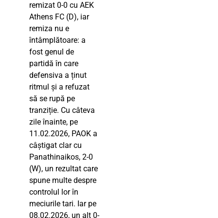
remizat 0-0 cu AEK
Athens FC (D), iar
remiza nu e
întâmplătoare: a
fost genul de
partidă în care
defensiva a ținut
ritmul și a refuzat
să se rupă pe
tranziție. Cu câteva
zile înainte, pe
11.02.2026, PAOK a
câștigat clar cu
Panathinaikos, 2-0
(W), un rezultat care
spune multe despre
controlul lor în
meciurile tari. Iar pe
08.02.2026, un alt 0-