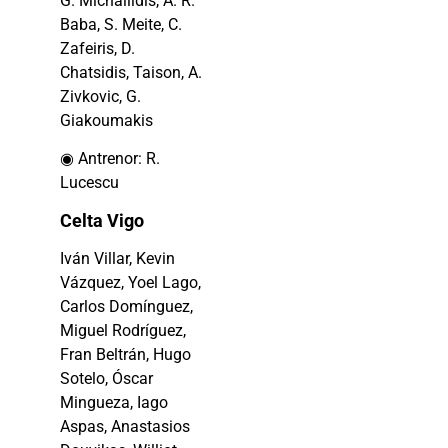
G. Michailidis, A. R.
Baba, S. Meite, C.
Zafeiris, D.
Chatsidis, Taison, A.
Zivkovic, G.
Giakoumakis
◉ Antrenor: R.
Lucescu
Celta Vigo
Iván Villar, Kevin
Vázquez, Yoel Lago,
Carlos Domínguez,
Miguel Rodríguez,
Fran Beltrán, Hugo
Sotelo, Óscar
Mingueza, Iago
Aspas, Anastasios