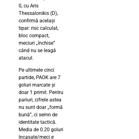
0, cu Aris
Thessalonikis (D),
confirmă același
tipar: risc calculat,
bloc compact,
meciuri „închise”
când nu se leagă
atacul.
Pe ultimele cinci
partide, PAOK are 7
goluri marcate și
doar 1 primit. Pentru
pariuri, cifrele astea
nu sunt doar „formă
bună”, ci semn de
identitate tactică.
Media de 0.20 goluri
încasate/meci e