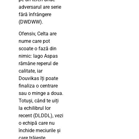
adversarul are serie
fără înfrângere
(DWDWW).
Ofensiv, Celta are
nume care pot
scoate o fază din
nimic: Iago Aspas
rămâne reperul de
calitate, iar
Douvikas îți poate
finaliza o centrare
sau o minge a doua.
Totuși, când te uiți
la echilibrul lor
recent (DLDDL), vezi
o echipă care nu
închide meciurile și
care trăiește