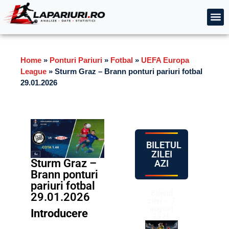
Home
»
Ponturi Pariuri
»
Fotbal
»
UEFA Europa
League
»
Sturm Graz – Brann ponturi pariuri fotbal
29.01.2026
BILETUL
ZILEI
Sturm Graz –
AZI
Brann ponturi
pariuri fotbal
Biletul
29.01.2026
zilei – 7
august
Introducere
2026