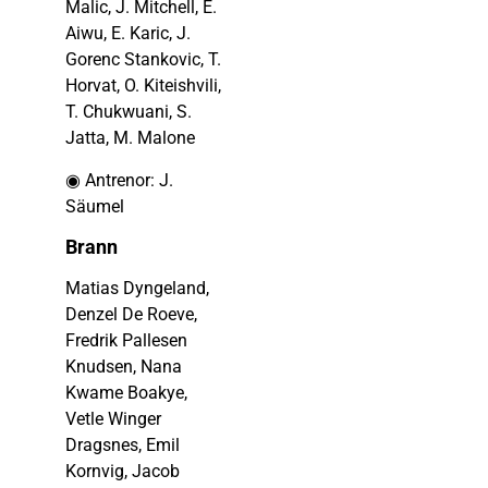
Malic, J. Mitchell, E.
Aiwu, E. Karic, J.
Gorenc Stankovic, T.
Horvat, O. Kiteishvili,
T. Chukwuani, S.
Jatta, M. Malone
◉ Antrenor: J.
Säumel
Brann
Matias Dyngeland,
Denzel De Roeve,
Fredrik Pallesen
Knudsen, Nana
Kwame Boakye,
Vetle Winger
Dragsnes, Emil
Kornvig, Jacob