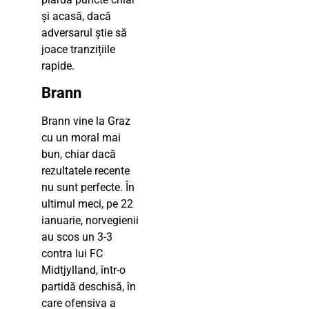
și acasă, dacă
adversarul știe să
joace tranzițiile
rapide.
Brann
Brann vine la Graz
cu un moral mai
bun, chiar dacă
rezultatele recente
nu sunt perfecte. În
ultimul meci, pe 22
ianuarie, norvegienii
au scos un 3-3
contra lui FC
Midtjylland, într-o
partidă deschisă, în
care ofensiva a