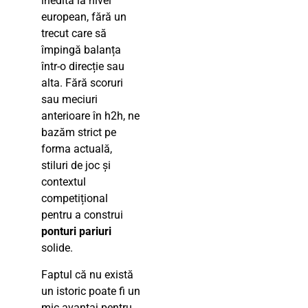
inedită la nivel
european, fără un
trecut care să
împingă balanța
într-o direcție sau
alta. Fără scoruri
sau meciuri
anterioare în h2h, ne
bazăm strict pe
forma actuală,
stiluri de joc și
contextul
competițional
pentru a construi
ponturi pariuri
solide.
Faptul că nu există
un istoric poate fi un
mic avantaj pentru