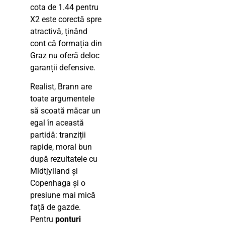
cota de 1.44 pentru
X2 este corectă spre
atractivă, ținând
cont că formația din
Graz nu oferă deloc
garanții defensive.
Realist, Brann are
toate argumentele
să scoată măcar un
egal în această
partidă: tranziții
rapide, moral bun
după rezultatele cu
Midtjylland și
Copenhaga și o
presiune mai mică
față de gazde.
Pentru
ponturi