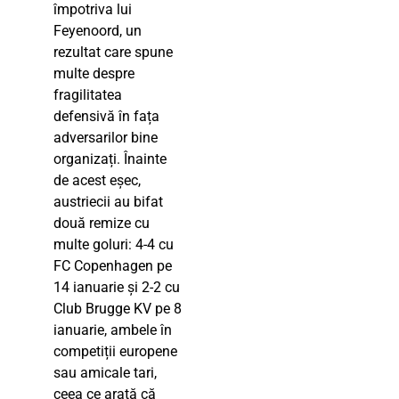
împotriva lui
Feyenoord, un
rezultat care spune
multe despre
fragilitatea
defensivă în fața
adversarilor bine
organizați. Înainte
de acest eșec,
austriecii au bifat
două remize cu
multe goluri: 4-4 cu
FC Copenhagen pe
14 ianuarie și 2-2 cu
Club Brugge KV pe 8
ianuarie, ambele în
competiții europene
sau amicale tari,
ceea ce arată că