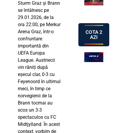
Sturm Graz și Brann
se întâlnesc pe
29.01.2026, de la
ora 22:00, pe Merkur
Arena Graz, într-o
COTA 2
AZI
confruntare
importantă din
UEFA Europa
League. Austriecii
vin răniți după
eșecul clar, 0-3 cu
Feyenoord în ultimul
meci, în timp ce
norvegienii de la
Brann tocmai au
scos un 3-3
spectaculos cu FC
Midtjylland. În acest
context, vorbim de