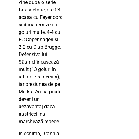
vine după o serie
fără victorie, cu 0-3
acasă cu Feyenoord
și două remize cu
goluri multe, 4-4 cu
FC Copenhagen și
2-2 cu Club Brugge.
Defensiva lui
Säumel încasează
mult (13 goluri în
ultimele 5 meciuri),
iar presiunea de pe
Merkur Arena poate
deveni un
dezavantaj dacă
austriecii nu
marchează repede.
În schimb, Brann a