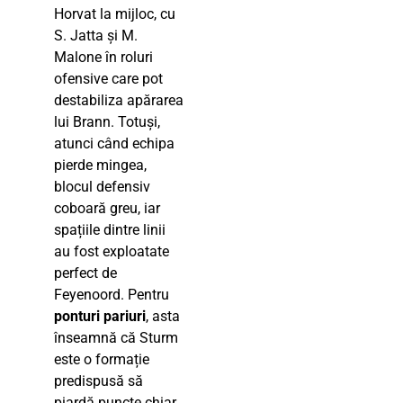
Horvat la mijloc, cu
S. Jatta și M.
Malone în roluri
ofensive care pot
destabiliza apărarea
lui Brann. Totuși,
atunci când echipa
pierde mingea,
blocul defensiv
coboară greu, iar
spațiile dintre linii
au fost exploatate
perfect de
Feyenoord. Pentru
ponturi pariuri
, asta
înseamnă că Sturm
este o formație
predispusă să
piardă puncte chiar