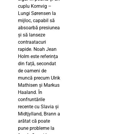
cuplu Kornvig –
Lungi Sørensen la
mijloc, capabil să
absoarbă presiunea
și să lanseze
contraatacuri
rapide. Noah Jean
Holm este referința
din față, secondat
de oameni de
muncă precum Ulrik
Mathisen și Markus
Haaland. În
confruntările
recente cu Slavia și
Midtjylland, Brann a
arătat că poate
pune probleme la