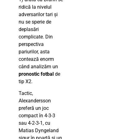
ridică la nivelul
adversarilor tari și
nu se sperie de
deplasări
complicate. Din
perspectiva
pariurilor, asta
contează enorm
când analizăm un
pronostic fotbal
de
tip X2.
Tactic,
Alexandersson
preferă un joc
compact în 4-3-3
sau 4-2-3-1, cu
Matias Dyngeland
sigur în poartă și un