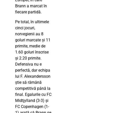
Brann a marcat în
fiecare partidă.
Pe total, în ultimele
cinci jocuri,
norvegienii au 8
goluri marcate și 11
primite, medie de
1.60 goluri înscrise
și 2.20 primite.
Defensiva nu e
perfectă, dar echipa
lui F. Alexandersson
știe să rămână
competitivă până la
final. Egalurile cu FC
Midtjylland (3-3) și
FC Copenhagen (1-
1) arată că Brann se