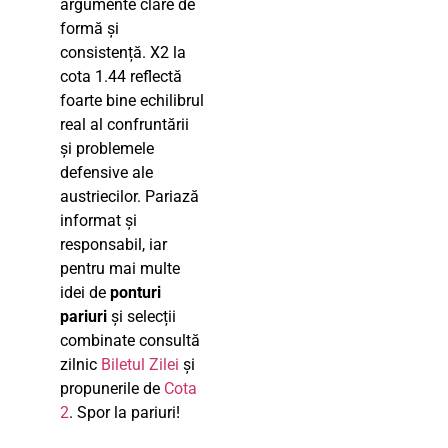
argumente clare de
formă și
consistență. X2 la
cota 1.44 reflectă
foarte bine echilibrul
real al confruntării
și problemele
defensive ale
austriecilor. Pariază
informat și
responsabil, iar
pentru mai multe
idei de
ponturi
pariuri
și selecții
combinate consultă
zilnic
Biletul Zilei
și
propunerile de
Cota
2
. Spor la pariuri!