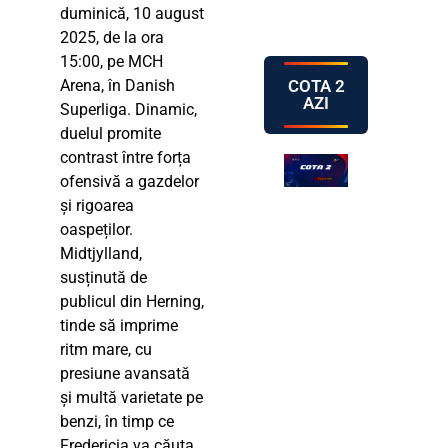
duminică, 10 august
2025, de la ora
15:00, pe MCH
COTA 2
Arena, în Danish
AZI
Superliga. Dinamic,
duelul promite
contrast între forța
ofensivă a gazdelor
și rigoarea
oaspeților.
Midtjylland,
susținută de
publicul din Herning,
tinde să imprime
ritm mare, cu
presiune avansată
și multă varietate pe
benzi, în timp ce
Fredericia va căuta