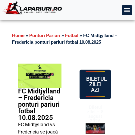
Home
»
Ponturi Pariuri
»
Fotbal
»
FC Midtjylland –
Fredericia ponturi pariuri fotbal 10.08.2025
BILETUL
ZILEI
AZI
FC Midtjylland
– Fredericia
ponturi pariuri
Biletul
fotbal
zilei – 8
august
10.08.2025
2026
FC Midtjylland vs
Fredericia se joacă