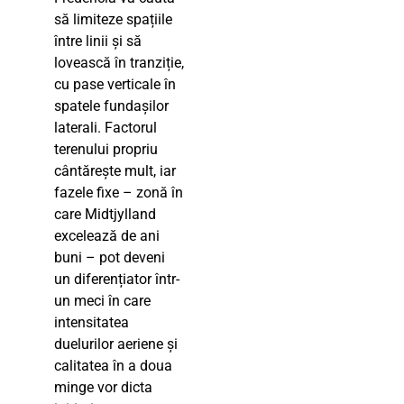
să limiteze spațiile
între linii și să
lovească în tranziție,
cu pase verticale în
spatele fundașilor
laterali. Factorul
terenului propriu
cântărește mult, iar
fazele fixe – zonă în
care Midtjylland
excelează de ani
buni – pot deveni
un diferențiator într-
un meci în care
intensitatea
duelurilor aeriene și
calitatea în a doua
minge vor dicta