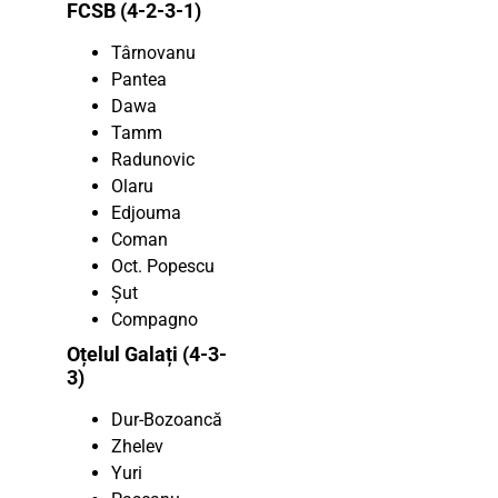
FCSB (4-2-3-1)
Târnovanu
Pantea
Dawa
Tamm
Radunovic
Olaru
Edjouma
Coman
Oct. Popescu
Şut
Compagno
Oțelul Galați (4-3-
3)
Dur-Bozoancă
Zhelev
Yuri