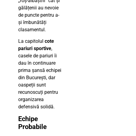
„roș-albaștrii” cât și
gălățenii au nevoie
de puncte pentru a-
și îmbunătăți
clasamentul.
La capitolul
cote
pariuri sportive
,
casele de pariuri îi
dau în continuare
prima șansă echipei
din București, dar
oaspeții sunt
recunoscuți pentru
organizarea
defensivă solidă.
Echipe
Probabile