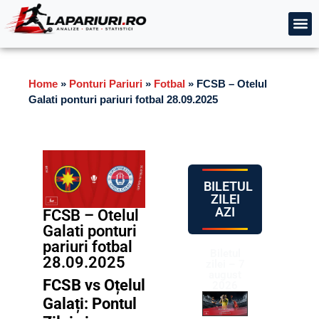
Home
»
Ponturi Pariuri
»
Fotbal
»
FCSB – Otelul
Galati ponturi pariuri fotbal 28.09.2025
BILETUL
ZILEI
AZI
FCSB – Otelul
Galati ponturi
pariuri fotbal
Biletul
28.09.2025
zilei – 7
august
FCSB vs Oțelul
2026
Galați: Pontul