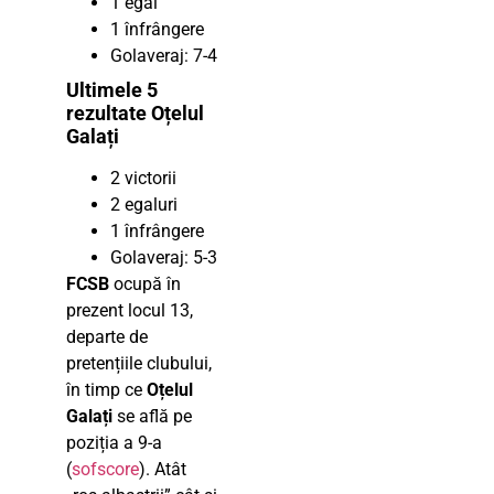
1 egal
1 înfrângere
Golaveraj: 7-4
Ultimele 5
rezultate Oțelul
Galați
2 victorii
2 egaluri
1 înfrângere
Golaveraj: 5-3
FCSB
ocupă în
prezent locul 13,
departe de
pretențiile clubului,
în timp ce
Oțelul
Galați
se află pe
poziția a 9-a
(
sofscore
). Atât