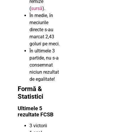
remize
(
sursă
).
În medie, în
meciurile
directe s-au
marcat 2,43
goluri pe meci.
În ultimele 3
partide, nu s-a
consemnat
niciun rezultat
de egalitate!
Formă &
Statistici
Ultimele 5
rezultate FCSB
3 victorii