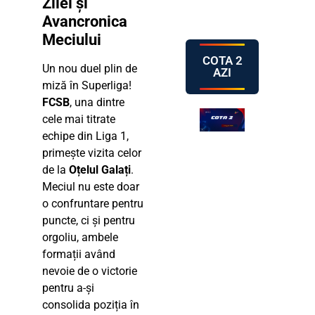
Zilei și
Avancronica
Meciului
COTA 2
Un nou duel plin de
AZI
miză în Superliga!
FCSB
, una dintre
cele mai titrate
echipe din Liga 1,
primește vizita celor
de la
Oțelul Galați
.
Meciul nu este doar
o confruntare pentru
puncte, ci și pentru
orgoliu, ambele
formații având
nevoie de o victorie
pentru a-și
consolida poziția în