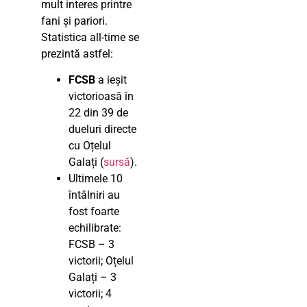
mult interes printre
fani și pariori.
Statistica all-time se
prezintă astfel:
FCSB
a ieșit
victorioasă în
22 din 39 de
dueluri directe
cu Oțelul
Galați (
sursă
).
Ultimele 10
întâlniri au
fost foarte
echilibrate:
FCSB – 3
victorii; Oțelul
Galați – 3
victorii; 4