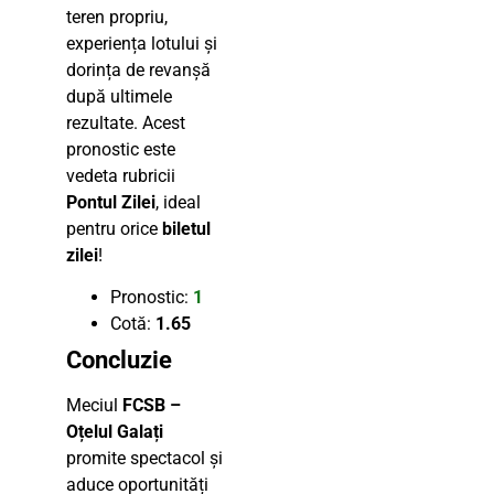
teren propriu,
experiența lotului și
dorința de revanșă
după ultimele
rezultate. Acest
pronostic este
vedeta rubricii
Pontul Zilei
, ideal
pentru orice
biletul
zilei
!
Pronostic:
1
Cotă:
1.65
Concluzie
Meciul
FCSB –
Oțelul Galați
promite spectacol și
aduce oportunități