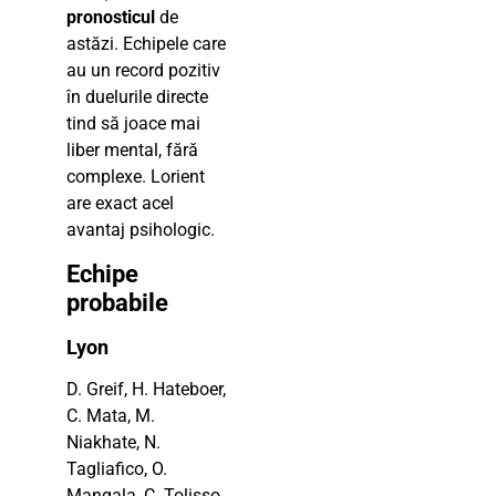
pronosticul
de
astăzi. Echipele care
au un record pozitiv
în duelurile directe
tind să joace mai
liber mental, fără
complexe. Lorient
are exact acel
avantaj psihologic.
Echipe
probabile
Lyon
D. Greif, H. Hateboer,
C. Mata, M.
Niakhate, N.
Tagliafico, O.
Mangala, C. Tolisso,