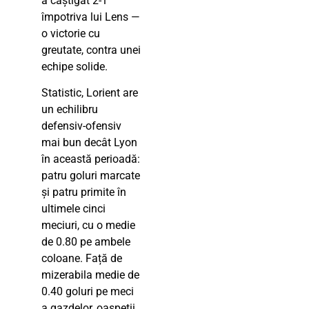
a câștigat 2-1
împotriva lui Lens —
o victorie cu
greutate, contra unei
echipe solide.
Statistic, Lorient are
un echilibru
defensiv-ofensiv
mai bun decât Lyon
în această perioadă:
patru goluri marcate
și patru primite în
ultimele cinci
meciuri, cu o medie
de 0.80 pe ambele
coloane. Față de
mizerabila medie de
0.40 goluri pe meci
a gazdelor, oaspeții