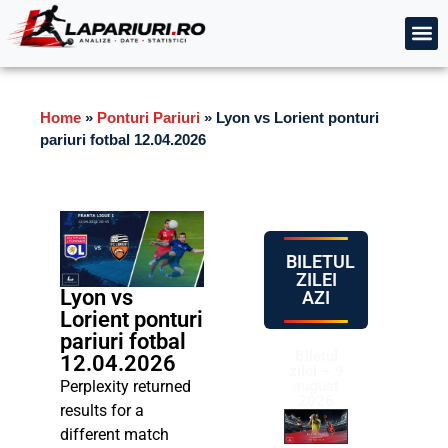
Home
»
Ponturi Pariuri
»
Lyon vs Lorient ponturi
pariuri fotbal 12.04.2026
BILETUL
ZILEI
Lyon vs
AZI
Lorient ponturi
pariuri fotbal
Biletul
12.04.2026
zilei – 9
Perplexity returned
august
2026
results for a
different match