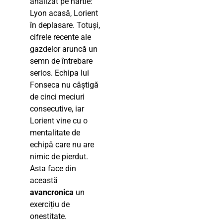
analizat pe hârtie:
Lyon acasă, Lorient
în deplasare. Totuși,
cifrele recente ale
gazdelor aruncă un
semn de întrebare
serios. Echipa lui
Fonseca nu câștigă
de cinci meciuri
consecutive, iar
Lorient vine cu o
mentalitate de
echipă care nu are
nimic de pierdut.
Asta face din
această
avancronica
un
exercițiu de
onestitate.