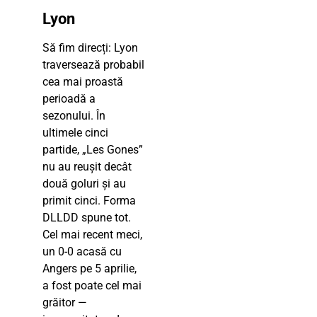
Lyon
Să fim direcți: Lyon
traversează probabil
cea mai proastă
perioadă a
sezonului. În
ultimele cinci
partide, „Les Gones”
nu au reușit decât
două goluri și au
primit cinci. Forma
DLLDD spune tot.
Cel mai recent meci,
un 0-0 acasă cu
Angers pe 5 aprilie,
a fost poate cel mai
grăitor —