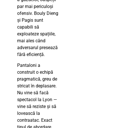
par mai periculoși
ofensiv. Bouly Dieng
și Pagis sunt
capabili să
exploateze spațiile,
mai ales când
adversarul presează
fără eficiență.
Pantaloni a
construit o echipă
pragmatică, greu de
stricat în deplasare.
Nu vine să facă
spectacol la Lyon —
vine să reziste și să
lovească la
contraatac. Exact
tipul de abordare