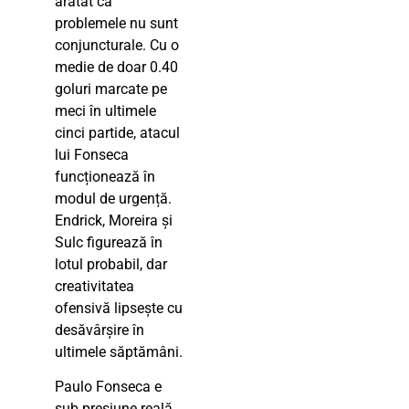
arătat că
problemele nu sunt
conjuncturale. Cu o
medie de doar 0.40
goluri marcate pe
meci în ultimele
cinci partide, atacul
lui Fonseca
funcționează în
modul de urgență.
Endrick, Moreira și
Sulc figurează în
lotul probabil, dar
creativitatea
ofensivă lipsește cu
desăvârșire în
ultimele săptămâni.
Paulo Fonseca e
sub presiune reală.