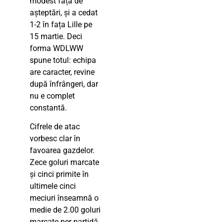
modest față de
așteptări, și a cedat
1-2 în fața Lille pe
15 martie. Deci
forma WDLWW
spune totul: echipa
are caracter, revine
după înfrângeri, dar
nu e complet
constantă.
Cifrele de atac
vorbesc clar în
favoarea gazdelor.
Zece goluri marcate
și cinci primite în
ultimele cinci
meciuri înseamnă o
medie de 2.00 goluri
marcate per partidă