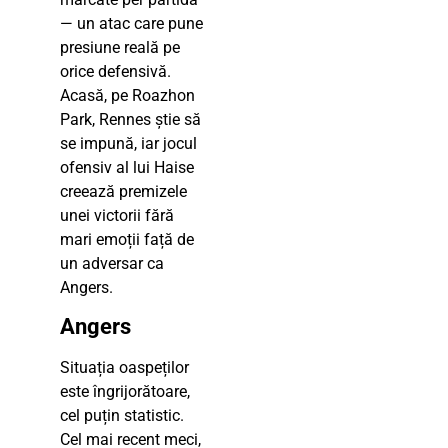
— un atac care pune
presiune reală pe
orice defensivă.
Acasă, pe Roazhon
Park, Rennes știe să
se impună, iar jocul
ofensiv al lui Haise
creează premizele
unei victorii fără
mari emoții față de
un adversar ca
Angers.
Angers
Situația oaspeților
este îngrijorătoare,
cel puțin statistic.
Cel mai recent meci,