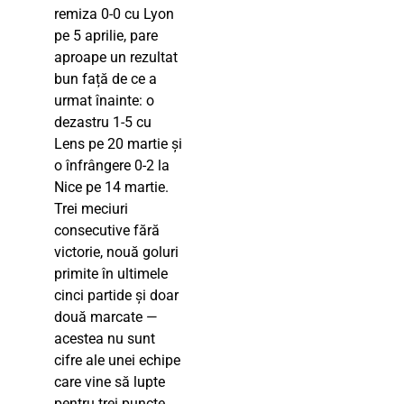
remiza 0-0 cu Lyon
pe 5 aprilie, pare
aproape un rezultat
bun față de ce a
urmat înainte: o
dezastru 1-5 cu
Lens pe 20 martie și
o înfrângere 0-2 la
Nice pe 14 martie.
Trei meciuri
consecutive fără
victorie, nouă goluri
primite în ultimele
cinci partide și doar
două marcate —
acestea nu sunt
cifre ale unei echipe
care vine să lupte
pentru trei puncte