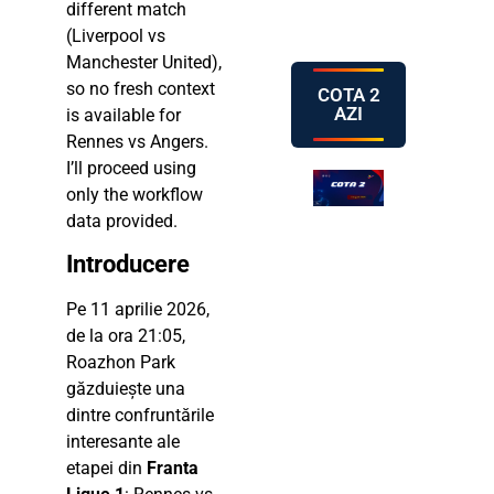
different match
(Liverpool vs
Manchester United),
so no fresh context
COTA 2
AZI
is available for
Rennes vs Angers.
I’ll proceed using
only the workflow
data provided.
Introducere
Pe 11 aprilie 2026,
de la ora 21:05,
Roazhon Park
găzduiește una
dintre confruntările
interesante ale
etapei din
Franta