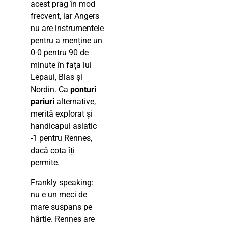
acest prag în mod
frecvent, iar Angers
nu are instrumentele
pentru a menține un
0-0 pentru 90 de
minute în fața lui
Lepaul, Blas și
Nordin. Ca
ponturi
pariuri
alternative,
merită explorat și
handicapul asiatic
-1 pentru Rennes,
dacă cota îți
permite.
Frankly speaking:
nu e un meci de
mare suspans pe
hârtie. Rennes are