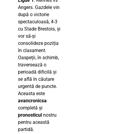
Ligue 1
: Rennes vs
Angers. Gazdele vin
după o victorie
spectaculoasă, 4-3
cu Stade Brestois, și
vor să-și
consolideze poziția
în clasament.
Oaspeții, în schimb,
traversează o
perioadă dificilă și
se află în căutare
urgentă de puncte.
Aceasta este
avancronicsa
completă și
pronosticul
nostru
pentru această
partidă.