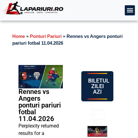
Home
»
Ponturi Pariuri
»
Rennes vs Angers ponturi
pariuri fotbal 11.04.2026
BILETUL
ZILEI
Rennes vs
AZI
Angers
ponturi pariuri
Biletul
fotbal
zilei – 7
11.04.2026
august
2026
Perplexity returned
results for a