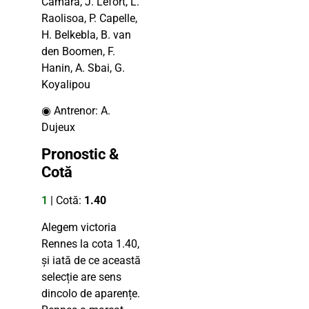
Camara, J. Lefort, L.
Raolisoa, P. Capelle,
H. Belkebla, B. van
den Boomen, F.
Hanin, A. Sbai, G.
Koyalipou
◉ Antrenor: A.
Dujeux
Pronostic &
Cotă
1
| Cotă:
1.40
Alegem victoria
Rennes la cota 1.40,
și iată de ce această
selecție are sens
dincolo de aparențe.