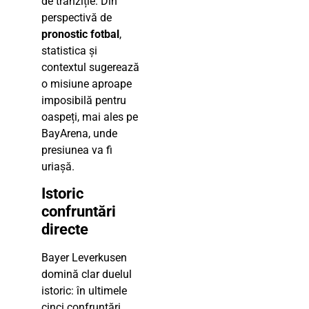
de tranziție. Din
perspectivă de
pronostic fotbal
,
statistica și
contextul sugerează
o misiune aproape
imposibilă pentru
oaspeți, mai ales pe
BayArena, unde
presiunea va fi
uriașă.
Istoric
confruntări
directe
Bayer Leverkusen
domină clar duelul
istoric: în ultimele
cinci confruntări