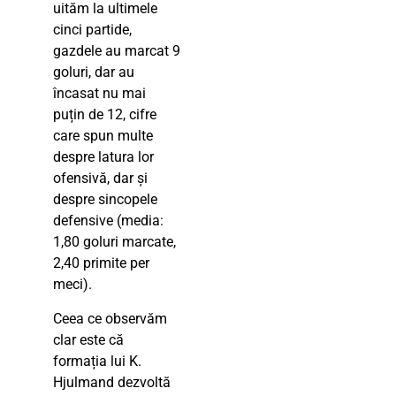
uităm la ultimele
cinci partide,
gazdele au marcat 9
goluri, dar au
încasat nu mai
puțin de 12, cifre
care spun multe
despre latura lor
ofensivă, dar și
despre sincopele
defensive (media:
1,80 goluri marcate,
2,40 primite per
meci).
Ceea ce observăm
clar este că
formația lui K.
Hjulmand dezvoltă