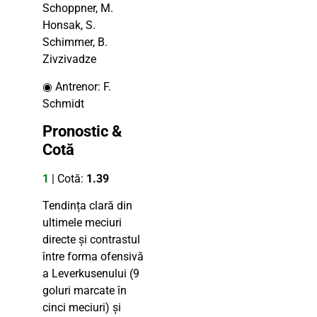
Schoppner, M.
Honsak, S.
Schimmer, B.
Zivzivadze
◉ Antrenor: F.
Schmidt
Pronostic &
Cotă
1
| Cotă:
1.39
Tendința clară din
ultimele meciuri
directe și contrastul
între forma ofensivă
a Leverkusenului (9
goluri marcate în
cinci meciuri) și