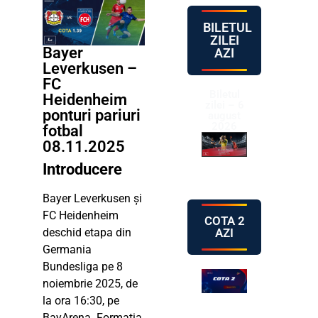
BILETUL
ZILEI
Bayer
AZI
Leverkusen –
FC
Biletul
Heidenheim
zilei – 6
ponturi pariuri
august
2026
fotbal
08.11.2025
Introducere
Bayer Leverkusen și
FC Heidenheim
COTA 2
AZI
deschid etapa din
Germania
Bundesliga pe 8
noiembrie 2025, de
la ora 16:30, pe
BayArena. Formația