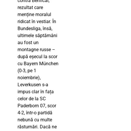
contra Benficăi,
rezultat care
menține moralul
ridicat în vestiar. În
Bundesliga, însă,
ultimele săptămâni
au fost un
montagne russe –
după eșecul la scor
cu Bayern München
(0-3, pe 1
noiembrie),
Leverkusen s-a
impus clar în fața
celor de la SC
Paderborn 07, scor
4-2, într-o partidă
nebună cu multe
răsturnări. Dacă ne