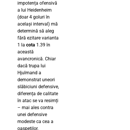
impotența ofensivă
a lui Heidenheim
(doar 4 goluri în
același interval) mă
determină să aleg
fără ezitare varianta
1 la
cota
1.39 în
această
avancronică. Chiar
dacă trupa lui
Hjulmand a
demonstrat uneori
slăbiciuni defensive,
diferența de calitate
în atac se va resimți
– mai ales contra
unei defensive
modeste ca cea a
oaspeților.