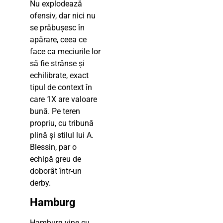
Nu explodează
ofensiv, dar nici nu
se prăbușesc în
apărare, ceea ce
face ca meciurile lor
să fie strânse și
echilibrate, exact
tipul de context în
care 1X are valoare
bună. Pe teren
propriu, cu tribună
plină și stilul lui A.
Blessin, par o
echipă greu de
doborât într-un
derby.
Hamburg
Hamburg vine cu