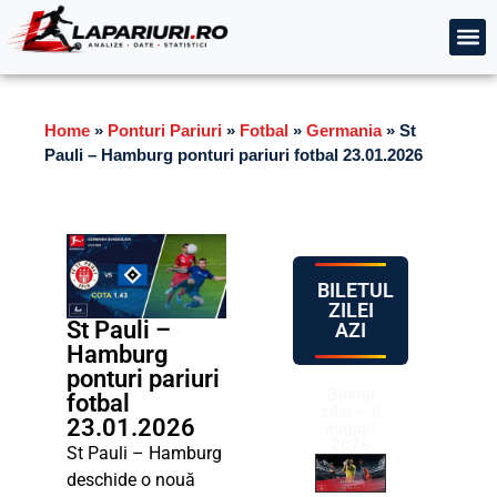
Home
»
Ponturi Pariuri
»
Fotbal
»
Germania
»
St
Pauli – Hamburg ponturi pariuri fotbal 23.01.2026
BILETUL
ZILEI
St Pauli –
AZI
Hamburg
ponturi pariuri
Biletul
fotbal
zilei – 8
23.01.2026
august
2026
St Pauli – Hamburg
deschide o nouă