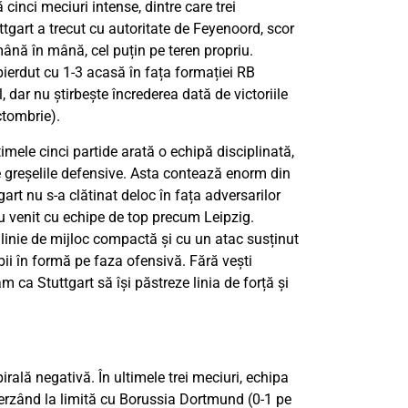
inci meciuri intense, dintre care trei
ttgart a trecut cu autoritate de Feyenoord, scor
ână în mână, cel puțin pe teren propriu.
ierdut cu 1-3 acasă în fața formației RB
, dar nu știrbește încrederea dată de victoriile
ctombrie).
timele cinci partide arată o echipă disciplinată,
 greșelile defensive. Asta contează enorm din
gart nu s-a clătinat deloc în fața adversarilor
u venit cu echipe de top precum Leipzig.
linie de mijloc compactă și cu un atac susținut
ii în formă pe faza ofensivă. Fără vești
 ca Stuttgart să își păstreze linia de forță și
irală negativă. În ultimele trei meciuri, echipa
ierzând la limită cu Borussia Dortmund (0-1 pe