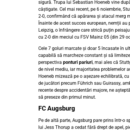
sigură. Trupa lui Sebastian Hoeneb vine după c
câștigate. Cel mai recent, pe 6 noiembrie, Stu
2-0, confirmând că apărarea și atacul merg m
Înainte de acest succes european, nemții au p
Leipzig, o înfrângere care strică puțin peisajul
cu 2-0 din meciul cu FSV Mainz 05 (din 29 o
Cele 7 goluri marcate și doar 5 încasate în ul
capabilă să marcheze constant și să limiteze
perspectiva
ponturi pariuri
, mai ales că Stutt
de nivel mediu, iar majoritatea problemelor a
Hoeneb mizează pe o așezare echilibrată, cu 
de jucători precum Führich sau Guirassy, amb
recente despre accidentări majore, ne așteptăm
să preseze din primul minut.
FC Augsburg
Pe de altă parte, Augsburg pare prins într-o sp
lui Jess Thorup a cedat fără drept de apel, p