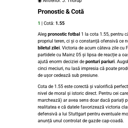
◉ Antrenor: J. Thorup
Pronostic & Cotă
1
| Cotă:
1.55
Aleg
pronostic fotbal
1 la cota 1.55, pentru c
propriul teren, ci și o constanță ofensivă ce 
biletul zilei
. Victoria de acum câteva zile cu F
partidele cu Mainz 05 și lipsa de reacție a oas
ajută enorm deciziei de
ponturi pariuri
. Augs
cinci meciuri, nu lasă impresia că poate prod
de ușor cedează sub presiune.
Cota de 1.55 este corectă și valorifică perfect 
nivel de moral și istoric direct. Pentru cei ca
marchează) ar avea sens doar dacă pariați pe
realitatea e că datele favorizează victoria cla
defensivă a lui Stuttgart pentru eventuale mo
anunță unul controlat de gazde cap-coadă.