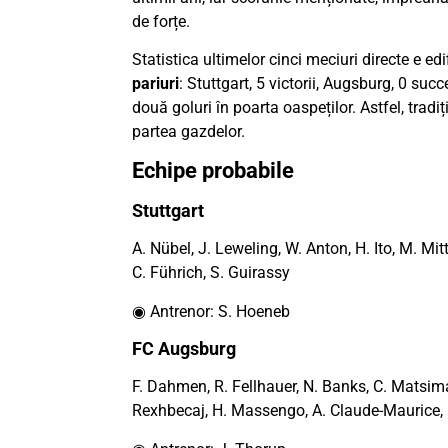
de forțe.
Statistica ultimelor cinci meciuri directe e ed
pariuri
: Stuttgart, 5 victorii, Augsburg, 0 su
două goluri în poarta oaspeților. Astfel, tra
partea gazdelor.
Echipe probabile
Stuttgart
A. Nübel, J. Leweling, W. Anton, H. Ito, M. Mitte
C. Führich, S. Guirassy
◉ Antrenor: S. Hoeneb
FC Augsburg
F. Dahmen, R. Fellhauer, N. Banks, C. Matsima,
Rexhbecaj, H. Massengo, A. Claude-Maurice