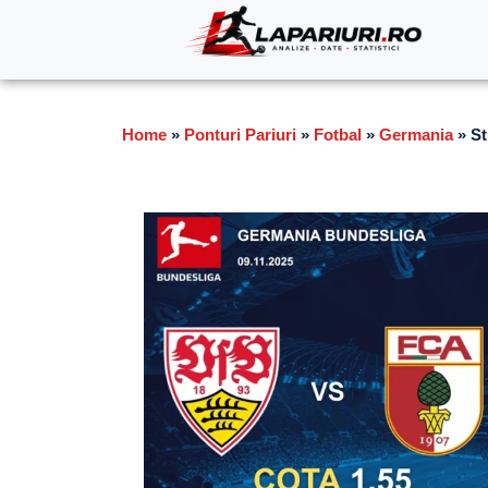
Home
»
Ponturi Pariuri
»
Fotbal
»
Germania
»
St