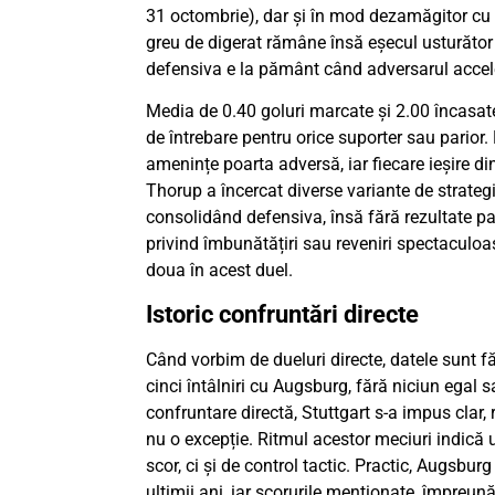
31 octombrie), dar și în mod dezamăgitor cu
greu de digerat rămâne însă eșecul usturător
defensiva e la pământ când adversarul accel
Media de 0.40 goluri marcate și 2.00 încasate
de întrebare pentru orice suporter sau parior
amenințe poarta adversă, iar fiecare ieșire di
Thorup a încercat diverse variante de strateg
consolidând defensiva, însă fără rezultate pal
privind îmbunătățiri sau reveniri spectaculoa
doua în acest duel.
Istoric confruntări directe
Când vorbim de dueluri directe, datele sunt fă
cinci întâlniri cu Augsburg, fără niciun egal s
confruntare directă, Stuttgart s-a impus clar, 
nu o excepție. Ritmul acestor meciuri indică 
scor, ci și de control tactic. Practic, Augsbu
ultimii ani, iar scorurile menționate, împreun