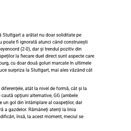
ă Stuttgart a arătat nu doar soliditate pe
nu poate fi ignorată atunci când construiești
eyenoord (2-0), dar și trendul pozitiv din
peților la fiecare duel direct sunt aspecte care
burg, cu doar două goluri marcate în ultimele
uce surpriza la Stuttgart, mai ales văzând cât
diferențele, atât la nivel de formă, cât și la
re caută opțiuni alternative, GG (ambele
 un gol din întâmplare al oaspeților, dar
ră a gazdelor. Rămâneți atenți la linia
dificări, însă, la acest moment, meciul se