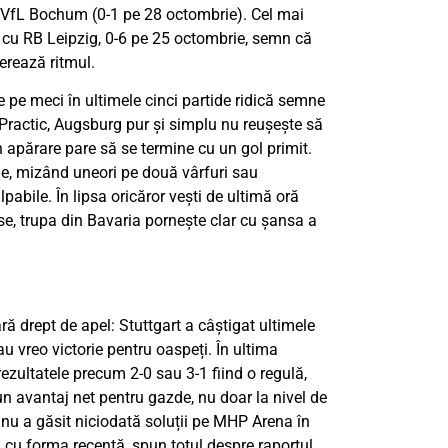
 VfL Bochum (0-1 pe 28 octombrie). Cel mai
 cu RB Leipzig, 0-6 pe 25 octombrie, semn că
erează ritmul.
 pe meci în ultimele cinci partide ridică semne
. Practic, Augsburg pur și simplu nu reușește să
n apărare pare să se termine cu un gol primit.
ie, mizând uneori pe două vârfuri sau
pabile. În lipsa oricăror vești de ultimă oră
se, trupa din Bavaria pornește clar cu șansa a
ră drept de apel: Stuttgart a câștigat ultimele
au vreo victorie pentru oaspeți. În ultima
rezultatele precum 2-0 sau 3-1 fiind o regulă,
un avantaj net pentru gazde, nu doar la nivel de
rg nu a găsit niciodată soluții pe MHP Arena în
ă cu forma recentă, spun totul despre raportul