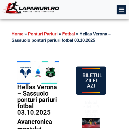
Home
»
Ponturi Pariuri
»
Fotbal
»
Hellas Verona –
Sassuolo ponturi pariuri fotbal 03.10.2025
BILETUL
ZILEI
AZI
Hellas Verona
– Sassuolo
ponturi pariuri
Biletul
fotbal
zilei – 9
august
03.10.2025
2026
Avancronica