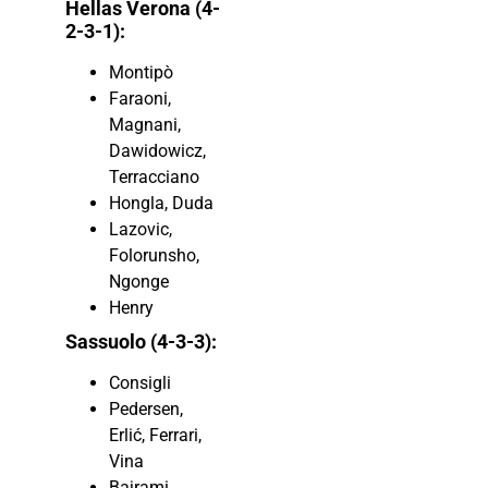
Hellas Verona (4-
2-3-1):
Montipò
Faraoni,
Magnani,
Dawidowicz,
Terracciano
Hongla, Duda
Lazovic,
Folorunsho,
Ngonge
Henry
Sassuolo (4-3-3):
Consigli
Pedersen,
Erlić, Ferrari,
Vina
Bajrami,