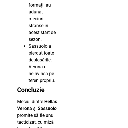
formații au
adunat
meciuri
strânse în
acest start de
sezon.
Sassuolo a
pierdut toate
deplasările;
Verona e
neînvinsă pe
teren propriu.
Concluzie
Meciul dintre
Hellas
Verona
și
Sassuolo
promite să fie unul
tacticizat, cu miză