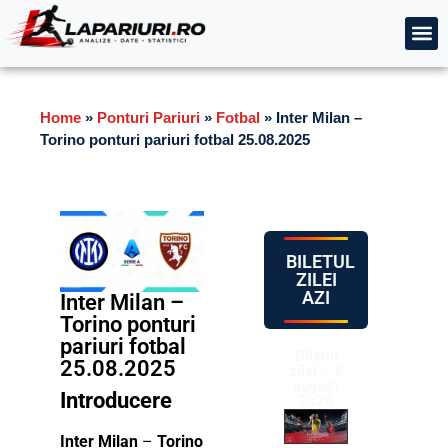
Home
»
Ponturi Pariuri
»
Fotbal
»
Inter Milan –
Torino ponturi pariuri fotbal 25.08.2025
BILETUL
ZILEI
AZI
Inter Milan –
Torino ponturi
pariuri fotbal
Biletul
25.08.2025
zilei – 8
august
Introducere
2026
Inter Milan
–
Torino