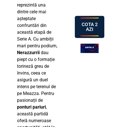
reprezintă una
dintre cele mai
așteptate
COTA 2
confruntări din
AZI
această etapă de
Serie A. Cu ambiții
mari pentru podium,
Nerazzurrii
dau
piept cu o formație
torineză greu de
învins, ceea ce
asigură un duel
intens pe terenul de
pe Meazza. Pentru
pasionații de
ponturi pariuri
,
această partidă
oferă numeroase