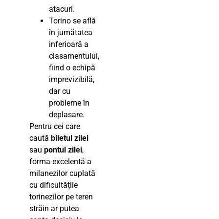
atacuri.
Torino se află
în jumătatea
inferioară a
clasamentului,
fiind o echipă
imprevizibilă,
dar cu
probleme în
deplasare.
Pentru cei care
caută
biletul zilei
sau
pontul zilei
,
forma excelentă a
milanezilor cuplată
cu dificultățile
torinezilor pe teren
străin ar putea