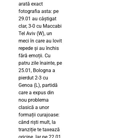
arată exact
fotografia asta: pe
29.01 au câștigat
clar, 3-0 cu Maccabi
Tel Aviv (W), un
meci în care au lovit
repede și au închis
fără emoții. Cu
patru zile înainte, pe
25.01, Bologna a
pierdut 2-3 cu
Genoa (L), partidă
care a expus din
nou problema
clasică a unor
formații curajoase:
când riști mult, la
tranziție te taxează
oricine. Iar pe 22.01