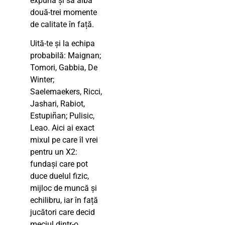
expună și să aibă
două-trei momente
de calitate în față.
Uită-te și la echipa
probabilă: Maignan;
Tomori, Gabbia, De
Winter;
Saelemaekers, Ricci,
Jashari, Rabiot,
Estupiñan; Pulisic,
Leao. Aici ai exact
mixul pe care îl vrei
pentru un X2:
fundași care pot
duce duelul fizic,
mijloc de muncă și
echilibru, iar în față
jucători care decid
meciul dintr-o