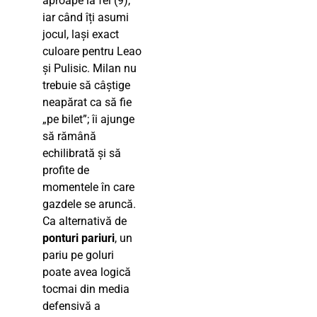
aproape la fel (9),
iar când îți asumi
jocul, lași exact
culoare pentru Leao
și Pulisic. Milan nu
trebuie să câștige
neapărat ca să fie
„pe bilet”; îi ajunge
să rămână
echilibrată și să
profite de
momentele în care
gazdele se aruncă.
Ca alternativă de
ponturi pariuri
, un
pariu pe goluri
poate avea logică
tocmai din media
defensivă a