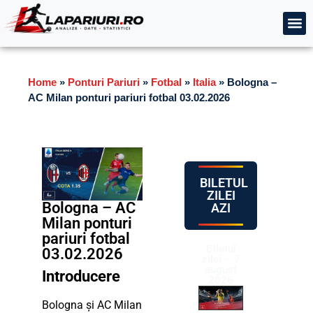
Home
»
Ponturi Pariuri
»
Fotbal
»
Italia
»
Bologna –
AC Milan ponturi pariuri fotbal 03.02.2026
BILETUL
ZILEI
Bologna – AC
AZI
Milan ponturi
pariuri fotbal
Biletul
03.02.2026
zilei – 7
august
Introducere
2026
Bologna și AC Milan