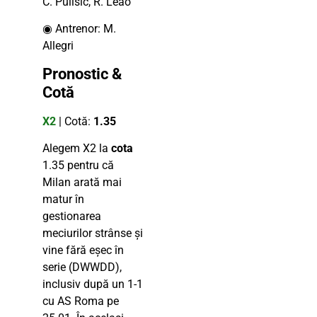
C. Pulisic, R. Leao
◉ Antrenor: M.
Allegri
Pronostic &
Cotă
X2
| Cotă:
1.35
Alegem X2 la
cota
1.35 pentru că
Milan arată mai
matur în
gestionarea
meciurilor strânse și
vine fără eșec în
serie (DWWDD),
inclusiv după un 1-1
cu AS Roma pe