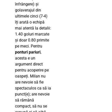
înfrângere) și
golaverajul din
ultimele cinci (7-4)
îți arată o echipă
mai atentă la detalii:
1.40 goluri marcate
și doar 0.80 primite
pe meci. Pentru
ponturi pariuri
,
acesta e un
argument direct
pentru acoperire pe
oaspeți. Milan nu
are nevoie să fie
spectaculos ca să ia
punct(e); are nevoie
să rămână
compact, să nu se