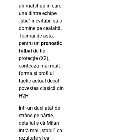
un matchup în care
una dintre echipe
„știe” inevitabil să o
domine pe cealaltă.
Tocmai de asta,
pentru un
pronostic
fotbal
de tip
protecție (X2),
contează mai mult
forma și profilul
tactic actual decât
povestea clasică din
H2H.
Într-un duel atât de
strâns pe hârtie,
detaliul e că Milan
intră mai „stabil” ca
rezultate și ca