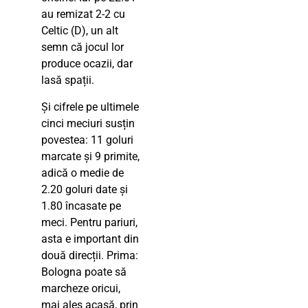
au remizat 2-2 cu
Celtic (D), un alt
semn că jocul lor
produce ocazii, dar
lasă spații.
Și cifrele pe ultimele
cinci meciuri susțin
povestea: 11 goluri
marcate și 9 primite,
adică o medie de
2.20 goluri date și
1.80 încasate pe
meci. Pentru pariuri,
asta e important din
două direcții. Prima:
Bologna poate să
marcheze oricui,
mai ales acasă, prin