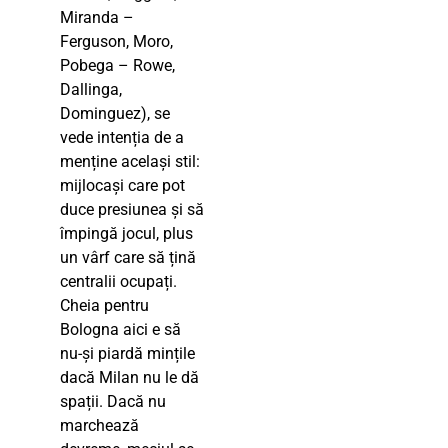
Miranda –
Ferguson, Moro,
Pobega – Rowe,
Dallinga,
Dominguez), se
vede intenția de a
menține același stil:
mijlocași care pot
duce presiunea și să
împingă jocul, plus
un vârf care să țină
centralii ocupați.
Cheia pentru
Bologna aici e să
nu-și piardă mințile
dacă Milan nu le dă
spații. Dacă nu
marchează