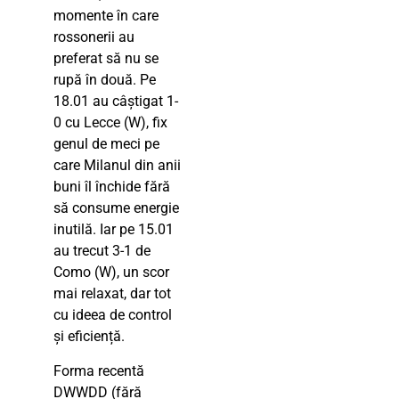
momente în care
rossonerii au
preferat să nu se
rupă în două. Pe
18.01 au câștigat 1-
0 cu Lecce (W), fix
genul de meci pe
care Milanul din anii
buni îl închide fără
să consume energie
inutilă. Iar pe 15.01
au trecut 3-1 de
Como (W), un scor
mai relaxat, dar tot
cu ideea de control
și eficiență.
Forma recentă
DWWDD (fără