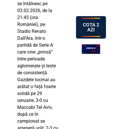
se întâlnesc pe
03.02.2026, de la
21:45 (ora
României), pe
COTA 2
AZI
Stadio Renato
Dall’Ara, într-o
partidă de Serie A
care vine „prinsă”
între perioade
aglomerate și teste
de consistență.
Gazdele tocmai au
arătat o față foarte
solidă pe 29
ianuarie, 3-0 cu
Maccabi Tel Aviv,
după ce în
campionat se
arseseră urât, 2-3 cu