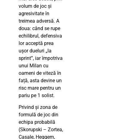
volum de joc și
agresivitate în
treimea adversă. A
doua: când se rupe
echilibrul, defensiva
lor acceptă prea
ușor dueluri „la
sprint”, iar împotriva
unui Milan cu
oameni de viteză în
față, asta devine un
risc mare pentru un
pariu pe 1 solist.
Privind și zona de
formulă de joc din
echipa probabilă
(Skorupski – Zortea,
Casale, Heggem,