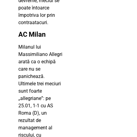
devreme, meciul se
poate întoarce
împotriva lor prin
contraatacuri.
AC Milan
Milanul lui
Massimiliano Allegri
arată ca o echipă
care nu se
panichează.
Ultimele trei meciuri
sunt foarte
„allegriane”: pe
25.01, 1-1 cu AS
Roma (D), un
rezultat de
management al
riscului, cu