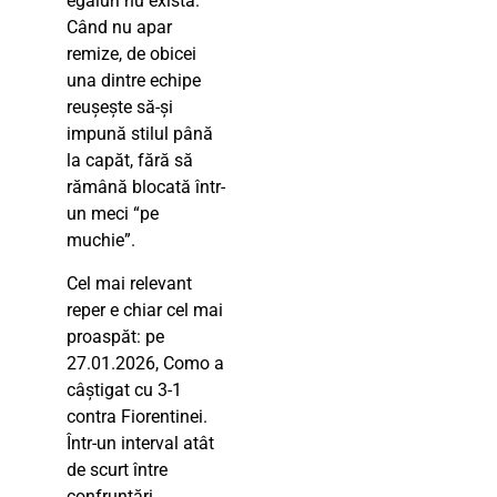
egaluri nu există.
Când nu apar
remize, de obicei
una dintre echipe
reușește să-și
impună stilul până
la capăt, fără să
rămână blocată într-
un meci “pe
muchie”.
Cel mai relevant
reper e chiar cel mai
proaspăt: pe
27.01.2026, Como a
câștigat cu 3-1
contra Fiorentinei.
Într-un interval atât
de scurt între
confruntări,