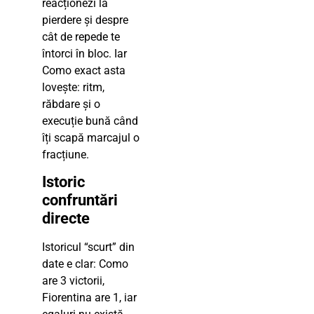
reacționezi la
pierdere și despre
cât de repede te
întorci în bloc. Iar
Como exact asta
lovește: ritm,
răbdare și o
execuție bună când
îți scapă marcajul o
fracțiune.
Istoric
confruntări
directe
Istoricul “scurt” din
date e clar: Como
are 3 victorii,
Fiorentina are 1, iar