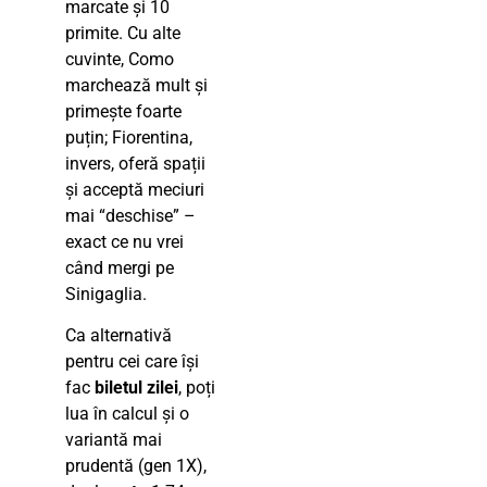
marcate și 10
primite. Cu alte
cuvinte, Como
marchează mult și
primește foarte
puțin; Fiorentina,
invers, oferă spații
și acceptă meciuri
mai “deschise” –
exact ce nu vrei
când mergi pe
Sinigaglia.
Ca alternativă
pentru cei care își
fac
biletul zilei
, poți
lua în calcul și o
variantă mai
prudentă (gen 1X),