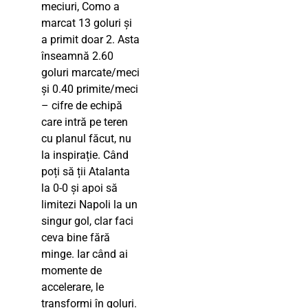
meciuri, Como a
marcat 13 goluri și
a primit doar 2. Asta
înseamnă 2.60
goluri marcate/meci
și 0.40 primite/meci
– cifre de echipă
care intră pe teren
cu planul făcut, nu
la inspirație. Când
poți să ții Atalanta
la 0-0 și apoi să
limitezi Napoli la un
singur gol, clar faci
ceva bine fără
minge. Iar când ai
momente de
accelerare, le
transformi în goluri.