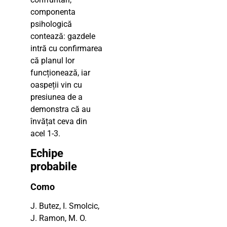
componenta
psihologică
contează: gazdele
intră cu confirmarea
că planul lor
funcționează, iar
oaspeții vin cu
presiunea de a
demonstra că au
învățat ceva din
acel 1-3.
Echipe
probabile
Como
J. Butez, I. Smolcic,
J. Ramon, M. O.