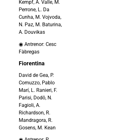
Kempf, A. Valle, M.
Perrone, L. Da
Cunha, M. Vojvoda,
N. Paz, M. Baturina,
A. Douvikas
◉ Antrenor: Cesc
Fàbregas
Fiorentina
David de Gea, P.
Comuzzo, Pablo
Marí, L. Ranieri, F.
Parisi, Dodô, N.
Fagioli, A.
Richardson, R.
Mandragora, R.
Gosens, M. Kean
◉ Antrenor: P.