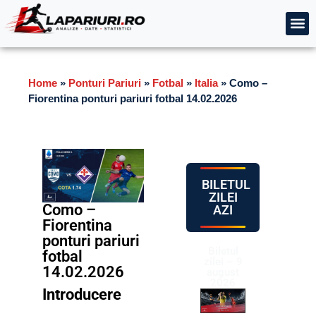
Home
»
Ponturi Pariuri
»
Fotbal
»
Italia
»
Como –
Fiorentina ponturi pariuri fotbal 14.02.2026
BILETUL
ZILEI
Como –
AZI
Fiorentina
ponturi pariuri
Biletul
fotbal
zilei – 9
14.02.2026
august
2026
Introducere