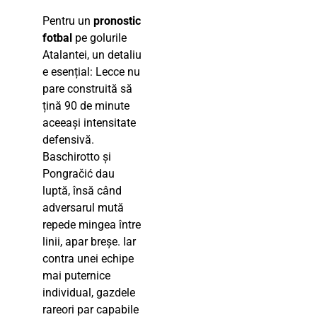
Pentru un
pronostic
fotbal
pe golurile
Atalantei, un detaliu
e esențial: Lecce nu
pare construită să
țină 90 de minute
aceeași intensitate
defensivă.
Baschirotto și
Pongračić dau
luptă, însă când
adversarul mută
repede mingea între
linii, apar breșe. Iar
contra unei echipe
mai puternice
individual, gazdele
rareori par capabile