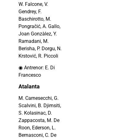
W. Falcone, V.
Gendrey, F.
Baschirotto, M.
Pongračić, A. Gallo,
Joan Gonzàlez, Y.
Ramadani, M.
Berisha, P. Dorgu, N.
Krstović, R. Piccoli
◉ Antrenor: E. Di
Francesco
Atalanta
M. Carnesecchi, G.
Scalvini, B. Djimsiti,
S. Kolasinac, D.
Zappacosta, M. De
Roon, Ederson, L.
Bernasconi, C. De