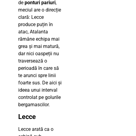
de
ponturi pariuri
,
meciul are o direcție
clară: Lecce
produce puțin în
atac, Atalanta
rămâne echipa mai
grea și mai matură,
dar nici oaspeții nu
traversează o
perioadă în care să
te arunci spre linii
foarte sus. De aici și
ideea unui interval
controlat pe golurile
berga­mascilor.
Lecce
Lecce arată ca o