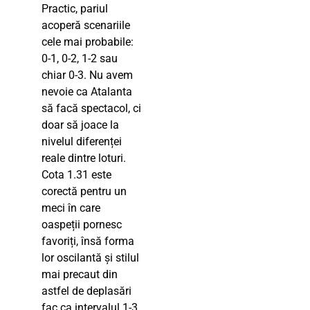
Practic, pariul
acoperă scenariile
cele mai probabile:
0-1, 0-2, 1-2 sau
chiar 0-3. Nu avem
nevoie ca Atalanta
să facă spectacol, ci
doar să joace la
nivelul diferenței
reale dintre loturi.
Cota 1.31 este
corectă pentru un
meci în care
oaspeții pornesc
favoriți, însă forma
lor oscilantă și stilul
mai precaut din
astfel de deplasări
fac ca intervalul 1-3