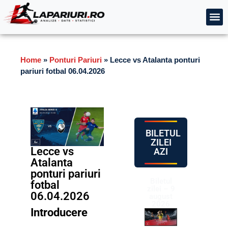
Home
»
Ponturi Pariuri
»
Lecce vs Atalanta ponturi
pariuri fotbal 06.04.2026
BILETUL
ZILEI
Lecce vs
AZI
Atalanta
ponturi pariuri
Biletul
fotbal
zilei – 9
06.04.2026
august
2026
Introducere