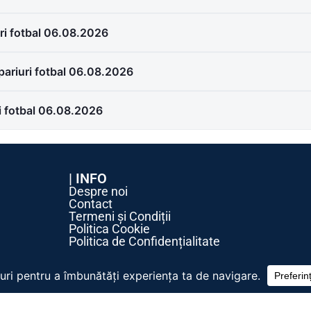
uri fotbal 06.08.2026
pariuri fotbal 06.08.2026
i fotbal 06.08.2026
| INFO
Despre noi
Contact
Termeni și Condiții
Politica Cookie
Politica de Confidențialitate