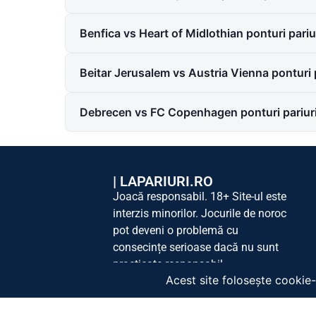
Benfica vs Heart of Midlothian ponturi pari
Beitar Jerusalem vs Austria Vienna ponturi 
Debrecen vs FC Copenhagen ponturi pariur
|
LAPARIURI.RO
Joacă responsabil. 18+ Site-ul este
interzis minorilor. Jocurile de noroc
pot deveni o problemă cu
consecințe serioase dacă nu sunt
practicate responsabil.