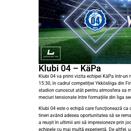
Klubi 04 – KäPa
Klubi 04 va primi vizita echipei KäPa într-un
15:30, în cadrul competiției Ykkösliiga din Fi
stadion cunoscut atât pentru atmosfera sa mo
meciuri tensionate între formațiile din liga s
Klubi 04 este o echipă care funcționează ca o
tineri având adesea oportunitatea să se rema
a reușit în ultimii ani să impresioneze prin jo
echipele cu mai multă experiență. De altfel, u