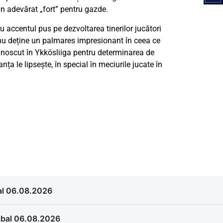
un adevărat „fort” pentru gazde.
u accentul pus pe dezvoltarea tinerilor jucători
i nu deține un palmares impresionant în ceea ce
cunoscut în Ykkösliiga pentru determinarea de
ța le lipsește, în special în meciurile jucate în
bal 06.08.2026
otbal 06.08.2026