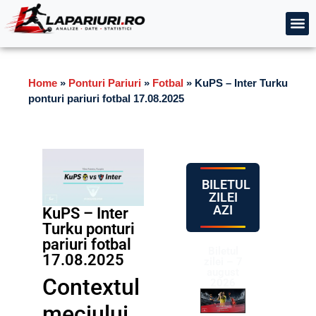
Home
»
Ponturi Pariuri
»
Fotbal
»
KuPS – Inter Turku
ponturi pariuri fotbal 17.08.2025
BILETUL
ZILEI
AZI
KuPS – Inter
Turku ponturi
pariuri fotbal
Biletul
17.08.2025
zilei – 7
august
Contextul
2026
meciului