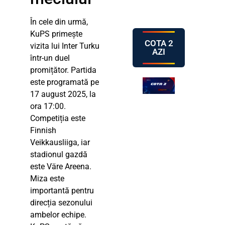
În cele din urmă,
KuPS primește
COTA 2
vizita lui Inter Turku
AZI
într-un duel
promițător. Partida
este programată pe
17 august 2025, la
ora 17:00.
Competiția este
Finnish
Veikkausliiga, iar
stadionul gazdă
este Väre Areena.
Miza este
importantă pentru
direcția sezonului
ambelor echipe.