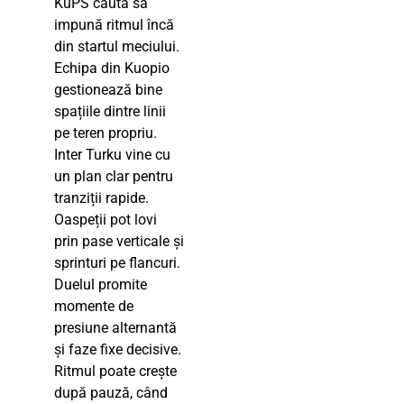
KuPS caută să
impună ritmul încă
din startul meciului.
Echipa din Kuopio
gestionează bine
spațiile dintre linii
pe teren propriu.
Inter Turku vine cu
un plan clar pentru
tranziții rapide.
Oaspeții pot lovi
prin pase verticale și
sprinturi pe flancuri.
Duelul promite
momente de
presiune alternantă
și faze fixe decisive.
Ritmul poate crește
după pauză, când