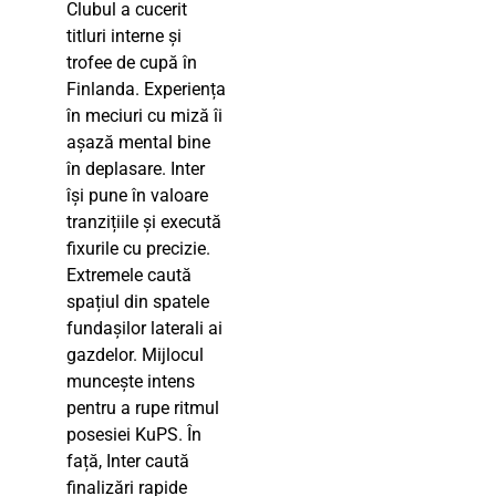
Clubul a cucerit
titluri interne și
trofee de cupă în
Finlanda. Experiența
în meciuri cu miză îi
așază mental bine
în deplasare. Inter
își pune în valoare
tranzițiile și execută
fixurile cu precizie.
Extremele caută
spațiul din spatele
fundașilor laterali ai
gazdelor. Mijlocul
muncește intens
pentru a rupe ritmul
posesiei KuPS. În
față, Inter caută
finalizări rapide