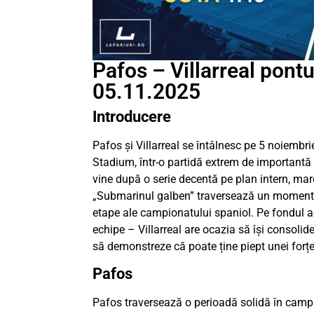
Pafos – Villarreal pontur
05.11.2025
Introducere
Pafos și Villarreal se întâlnesc pe 5 noiembr
Stadium, într-o partidă extrem de importantă
vine după o serie decentă pe plan intern, mar
„Submarinul galben” traversează un moment e
etape ale campionatului spaniol. Pe fondul a
echipe – Villarreal are ocazia să își consolid
să demonstreze că poate ține piept unei forț
Pafos
Pafos traversează o perioadă solidă în campi