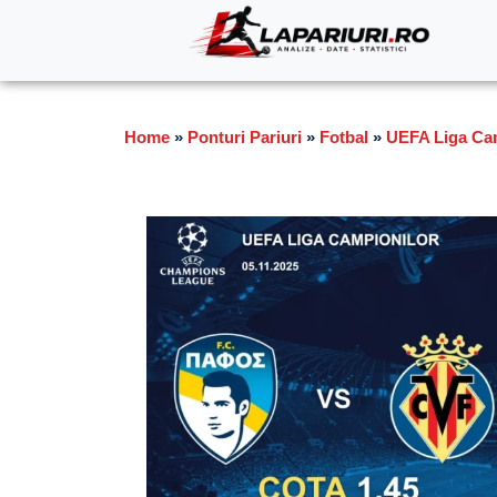
Home
»
Ponturi Pariuri
»
Fotbal
»
UEFA Liga Ca