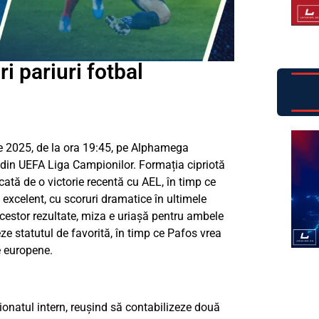
i pariuri fotbal
ie 2025, de la ora 19:45, pe Alphamega
 din UEFA Liga Campionilor. Formația cipriotă
cată de o victorie recentă cu AEL, în timp ce
xcelent, cu scoruri dramatice în ultimele
cestor rezultate, miza e uriașă pentru ambele
eze statutul de favorită, în timp ce Pafos vrea
e europene.
onatul intern, reușind să contabilizeze două