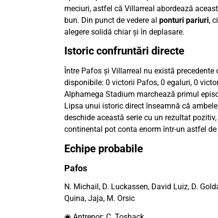
meciuri, astfel că Villarreal abordează aceas
bun. Din punct de vedere al
ponturi pariuri
, c
alegere solidă chiar și în deplasare.
Istoric confruntări directe
Între Pafos și Villarreal nu există precedente
disponibile: 0 victorii Pafos, 0 egaluri, 0 victo
Alphamega Stadium marchează primul episod 
Lipsa unui istoric direct înseamnă că ambele
deschide această serie cu un rezultat pozitiv, 
continental pot conta enorm într-un astfel de
Echipe probabile
Pafos
N. Michail, D. Luckassen, David Luiz, D. Golda
Quina, Jaja, M. Orsic
◉ Antrenor: C. Toshack