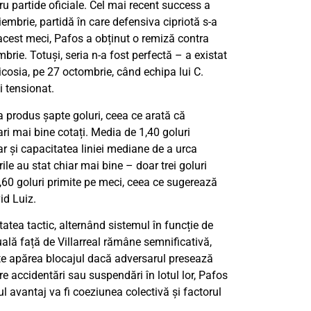
atru partide oficiale. Cel mai recent success a
oiembrie, partidă în care defensiva cipriotă s-a
acest meci, Pafos a obținut o remiză contra
brie. Totuși, seria n-a fost perfectă – a existat
icosia, pe 27 octombrie, când echipa lui C.
i tensionat.
 a produs șapte goluri, ceea ce arată că
ri mai bine cotați. Media de 1,40 goluri
ar și capacitatea liniei mediane de a urca
ile au stat chiar mai bine – doar trei goluri
0,60 goluri primite pe meci, ceea ce sugerează
id Luiz.
itatea tactic, alternând sistemul în funcție de
uală față de Villarreal rămâne semnificativă,
te apărea blocajul dacă adversarul presează
re accidentări sau suspendări în lotul lor, Pafos
l avantaj va fi coeziunea colectivă și factorul