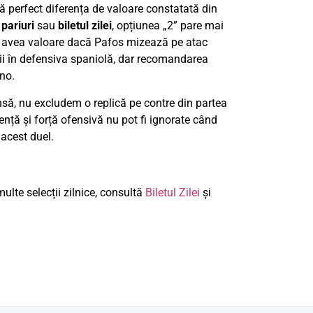
tă perfect diferența de valoare constatată din
 pariuri
sau
biletul zilei
, opțiunea „2” pare mai
tea avea valoare dacă Pafos mizează pe atac
ații în defensiva spaniolă, dar recomandarea
ino.
nsă, nu excludem o replică pe contre din partea
iență și forță ofensivă nu pot fi ignorate când
acest duel.
ulte selecții zilnice, consultă
Biletul Zilei
și