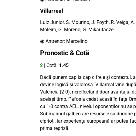
Villarreal
Luiz Junior, S. Mourino, J. Foyth, R. Veiga, A
Moleiro, G. Moreno, G. Mikautadze
◉ Antrenor: Marcelino
Pronostic & Cotă
2
| Cotă:
1.45
Dacă punem cap la cap cifrele și contextul, 
devine logică și valorosă. Villarreal vine după
Valencia (2-0), nereflectând doar avantajul de 
același timp, Pafos a cedat acasă în fața Omo
cu 1-0 contra AEL, nivelul oponenților nu se 
Submarinul galben are resursele să domine pos
ciprioți, iar experiența europeană ar putea fa
prima repriză.