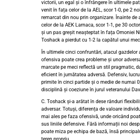
victorii, un egal și o înfrângere în ultimele p
venit în fața celor de la AEL, scor 1-0, pe 2 n
remarcat din nou prin organizare. Înainte de 
celor de la AEK Larnaca, scor 1-1, pe 30 octom
și un pas greșit neașteptat în fața Omoniei N
Toshack a pierdut cu 1-2 la capătul unui mec
În ultimele cinci confruntări, atacul gazdelor
ofensiva poate crea probleme și unor adversa
marcate pe meci reflectă un stil pragmatic, d
eficient în jumătatea adversă. Defensiv, lucrur
primite în cinci partide și o medie de numai 
disciplină și coeziune în jurul veteranului Dav
C. Toshack și-a arătat în dese rânduri flexibil
adversar. Totuși, diferența de valoare individ
mai ales pe faza ofensivă, unde oricând poa
sus liniile defensive. Fără informații noi desp
poate miza pe echipa de bază, însă principalu
teren propriu.