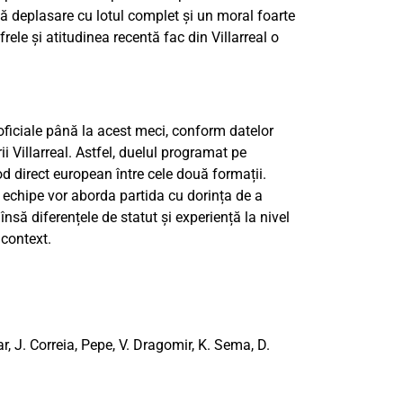
tă deplasare cu lotul complet și un moral foarte
ifrele și atitudinea recentă fac din Villarreal o
 oficiale până la acest meci, conform datelor
rii Villarreal. Astfel, duelul programat pe
direct european între cele două formații.
 echipe vor aborda partida cu dorința de a
însă diferențele de statut și experiență la nivel
 context.
r, J. Correia, Pepe, V. Dragomir, K. Sema, D.