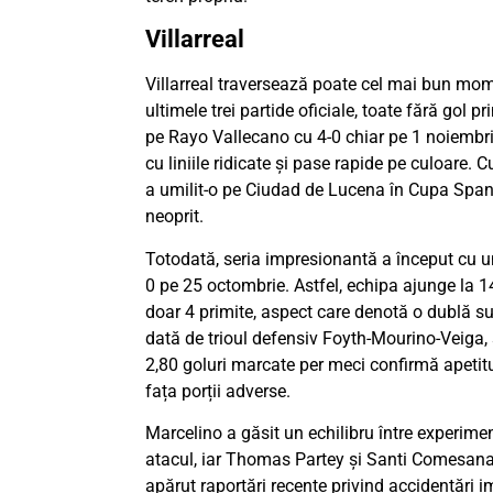
Villarreal
Villarreal traversează poate cel mai bun momen
ultimele trei partide oficiale, toate fără gol 
pe Rayo Vallecano cu 4-0 chiar pe 1 noiembri
cu liniile ridicate și pase rapide pe culoare.
a umilit-o pe Ciudad de Lucena în Cupa Spanie
neoprit.
Totodată, seria impresionantă a început cu un
0 pe 25 octombrie. Astfel, echipa ajunge la 14
doar 4 primite, aspect care denotă o dublă sup
dată de trioul defensiv Foyth-Mourino-Veiga, s
2,80 goluri marcate per meci confirmă apetitu
fața porții adverse.
Marcelino a găsit un echilibru între experime
atacul, iar Thomas Partey și Santi Comesana 
apărut raportări recente privind accidentări