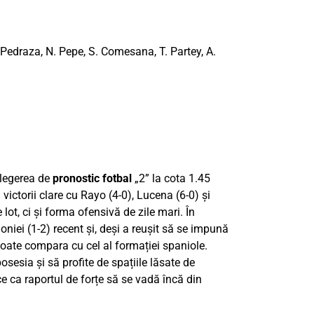
. Pedraza, N. Pepe, S. Comesana, T. Partey, A.
alegerea de
pronostic fotbal
„2” la cota 1.45
 victorii clare cu Rayo (4-0), Lucena (6-0) și
lot, ci și forma ofensivă de zile mari. În
niei (1-2) recent și, deși a reușit să se impună
poate compara cu cel al formației spaniole.
esia și să profite de spațiile lăsate de
ce ca raportul de forțe să se vadă încă din