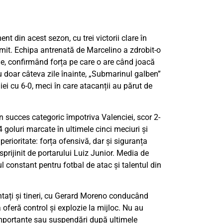
t din acest sezon, cu trei victorii clare în
primit. Echipa antrenată de Marcelino a zdrobit-o
e, confirmând forța pe care o are când joacă
 Cu doar câteva zile înainte, „Submarinul galben”
i cu 6-0, meci în care atacanții au părut de
 succes categoric împotriva Valenciei, scor 2-
 goluri marcate în ultimele cinci meciuri și
erioritate: forța ofensivă, dar și siguranța
prijinit de portarului Luiz Junior. Media de
l constant pentru fotbal de atac și talentul din
ntați și tineri, cu Gerard Moreno conducând
oferă control și explozie la mijloc. Nu au
 importante sau suspendări după ultimele