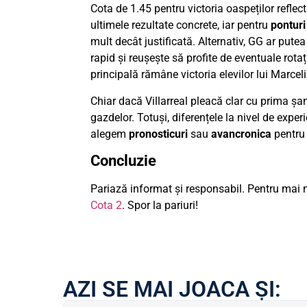
Cota de 1.45 pentru victoria oaspeților reflec
ultimele rezultate concrete, iar pentru
ponturi
mult decât justificată. Alternativ, GG ar pu
rapid și reușește să profite de eventuale rot
principală rămâne victoria elevilor lui Marcel
Chiar dacă Villarreal pleacă clar cu prima șa
gazdelor. Totuși, diferențele la nivel de exper
alegem
pronosticuri
sau
avancronica
pentru 
Concluzie
Pariază informat și responsabil. Pentru mai m
Cota 2
. Spor la pariuri!
AZI SE MAI JOACA ȘI: