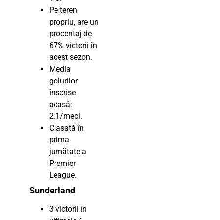
Pe teren
propriu, are un
procentaj de
67% victorii în
acest sezon.
Media
golurilor
înscrise
acasă:
2.1/meci.
Clasată în
prima
jumătate a
Premier
League.
Sunderland
3 victorii în