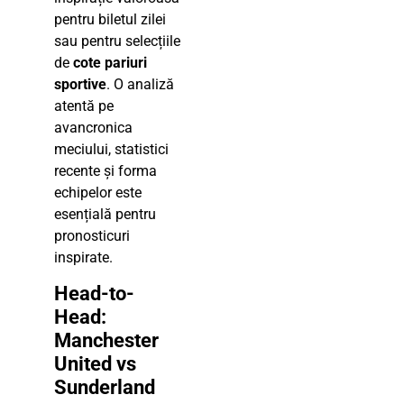
pentru biletul zilei
sau pentru selecțiile
de
cote pariuri
sportive
. O analiză
atentă pe
avancronica
meciului, statistici
recente și forma
echipelor este
esențială pentru
pronosticuri
inspirate.
Head-to-
Head:
Manchester
United vs
Sunderland