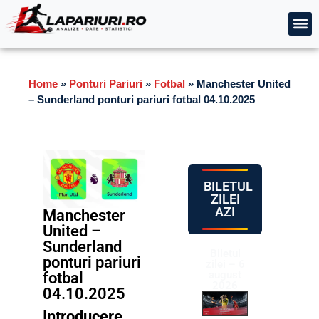
Home
»
Ponturi Pariuri
»
Fotbal
»
Manchester United
– Sunderland ponturi pariuri fotbal 04.10.2025
BILETUL
ZILEI
AZI
Manchester
United –
Sunderland
Biletul
ponturi pariuri
zilei – 6
august
fotbal
2026
04.10.2025
Introducere