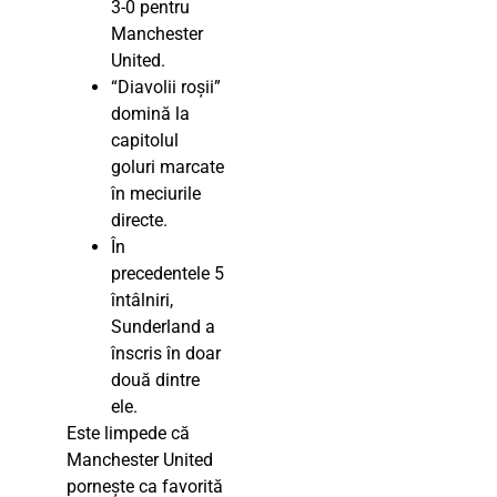
3-0 pentru
Manchester
United.
“Diavolii roșii”
domină la
capitolul
goluri marcate
în meciurile
directe.
În
precedentele 5
întâlniri,
Sunderland a
înscris în doar
două dintre
ele.
Este limpede că
Manchester United
pornește ca favorită