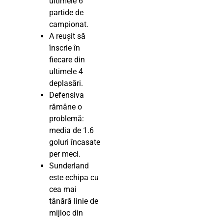
ultimele 6
partide de
campionat.
A reușit să
înscrie în
fiecare din
ultimele 4
deplasări.
Defensiva
rămâne o
problemă:
media de 1.6
goluri încasate
per meci.
Sunderland
este echipa cu
cea mai
tânără linie de
mijloc din