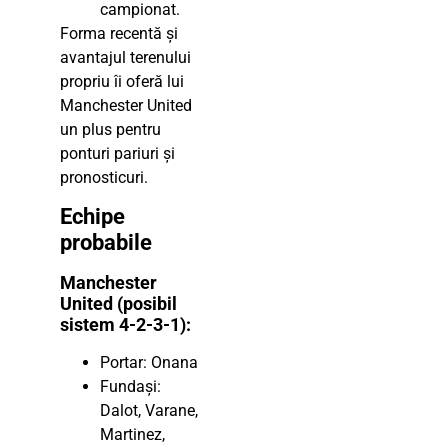
campionat.
Forma recentă și
avantajul terenului
propriu îi oferă lui
Manchester United
un plus pentru
ponturi pariuri și
pronosticuri.
Echipe
probabile
Manchester
United (posibil
sistem 4-2-3-1):
Portar: Onana
Fundași:
Dalot, Varane,
Martinez,