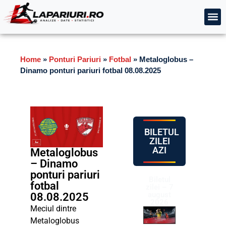
Home
»
Ponturi Pariuri
»
Fotbal
»
Metaloglobus –
Dinamo ponturi pariuri fotbal 08.08.2025
BILETUL
ZILEI
AZI
Metaloglobus
– Dinamo
ponturi pariuri
Biletul
fotbal
zilei – 7
august
08.08.2025
2026
Meciul dintre
Metaloglobus