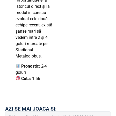
Raportându-ne la
istoricul direct și la
modul în care au
evoluat cele două
echipe recent, există
șanse mari să
vedem între 2 și 4
goluri marcate pe
Stadionul
Metaloglobus.
Pronostic:
2-4
goluri
Cota:
1.56
AZI SE MAI JOACA ȘI: