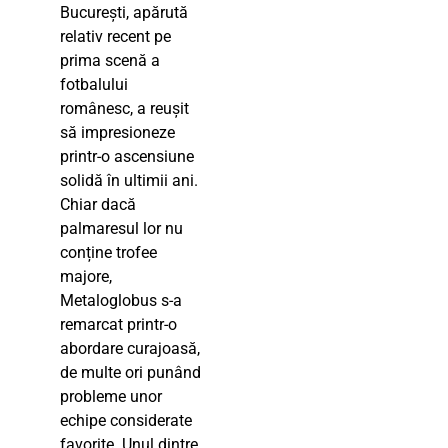
București, apărută
relativ recent pe
prima scenă a
fotbalului
românesc, a reușit
să impresioneze
printr-o ascensiune
solidă în ultimii ani.
Chiar dacă
palmaresul lor nu
conține trofee
majore,
Metaloglobus s-a
remarcat printr-o
abordare curajoasă,
de multe ori punând
probleme unor
echipe considerate
favorite. Unul dintre