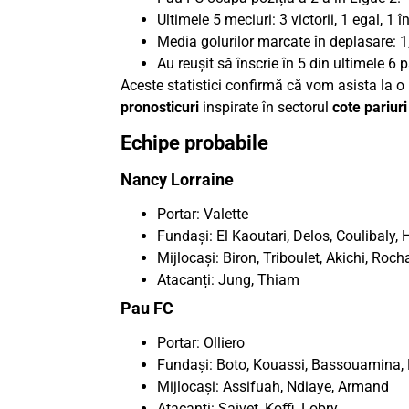
Ultimele 5 meciuri: 3 victorii, 1 egal, 1 î
Media golurilor marcate în deplasare: 1
Au reușit să înscrie în 5 din ultimele 6 p
Aceste statistici confirmă că vom asista la o
pronosticuri
inspirate în sectorul
cote pariuri
Echipe probabile
Nancy Lorraine
Portar: Valette
Fundași: El Kaoutari, Delos, Coulibaly,
Mijlocași: Biron, Triboulet, Akichi, Roch
Atacanți: Jung, Thiam
Pau FC
Portar: Olliero
Fundași: Boto, Kouassi, Bassouamina,
Mijlocași: Assifuah, Ndiaye, Armand
Atacanți: Saivet, Koffi, Lobry