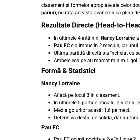
clasament și formelor apropiate ale celor do
pariuri
, nu rata această avancronică plină de i
Rezultate Directe (Head-to-Hea
În ultimele 4 întâlniri,
Nancy Lorraine
a 
Pau FC
s-a impus în 2 meciuri, iar unul s
Ultima partidă directă s-a încheiat cu 
Ambele echipe au marcat minim 1 gol în 
Formă & Statistici
Nancy Lorraine
Aflată pe locul 3 în clasament.
În ultimele 5 partide oficiale: 2 victorii, 
Media golurilor acasă: 1,6 pe meci.
Defensivă destul de solidă, dar nu fără 
Pau FC
Pau FC ocupă poziția a 2-a în Ligue 2.