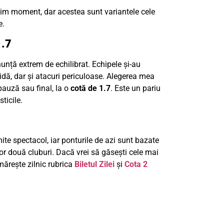
ltim moment, dar acestea sunt variantele cele
e.
1.7
unță extrem de echilibrat. Echipele și-au
olidă, dar și atacuri periculoase. Alegerea mea
 pauză sau final, la o
cotă de 1.7
. Este un pariu
sticile.
te spectacol, iar ponturile de azi sunt bazate
lor două cluburi. Dacă vrei să găsești cele mai
rmărește zilnic rubrica
Biletul Zilei
și
Cota 2