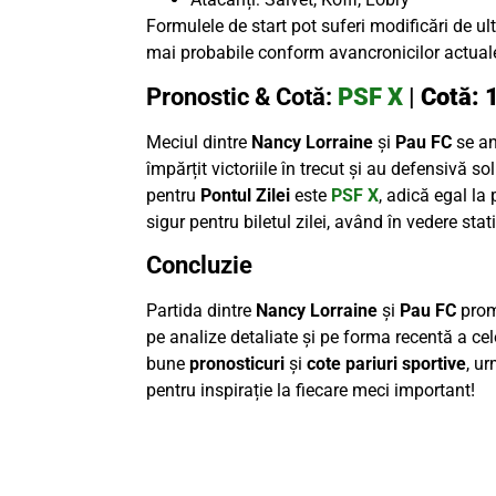
Formulele de start pot suferi modificări de u
mai probabile conform avancronicilor actual
Pronostic & Cotă:
PSF X
|
Cotă: 
Meciul dintre
Nancy Lorraine
și
Pau FC
se an
împărțit victoriile în trecut și au defensivă s
pentru
Pontul Zilei
este
PSF X
, adică egal la
sigur pentru biletul zilei, având în vedere stati
Concluzie
Partida dintre
Nancy Lorraine
și
Pau FC
promi
pe analize detaliate și pe forma recentă a ce
bune
pronosticuri
și
cote pariuri sportive
, u
pentru inspirație la fiecare meci important!