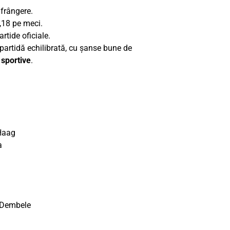
nfrângere.
,18 pe meci.
artide oficiale.
 partidă echilibrată, cu șanse bune de
 sportive
.
 Haag
a
 Dembele