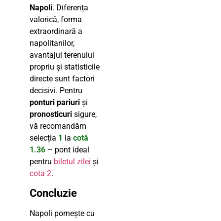
Napoli
. Diferența
valorică, forma
extraordinară a
napolitanilor,
avantajul terenului
propriu și statisticile
directe sunt factori
decisivi. Pentru
ponturi pariuri
și
pronosticuri
sigure,
vă recomandăm
selecția
1
la
cotă
1.36
– pont ideal
pentru
biletul zilei
și
cota 2
.
Concluzie
Napoli pornește cu