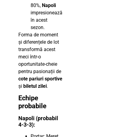
80%,
Napoli
impresionează
în acest
sezon.
Forma de moment
și diferențele de lot
transformă acest
meci într-o
oportunitate-cheie
pentru pasionații de
cote pariuri sportive
și
biletul zilei
.
Echipe
probabile
Napoli (probabil
4-3-3):
Portar: Meret