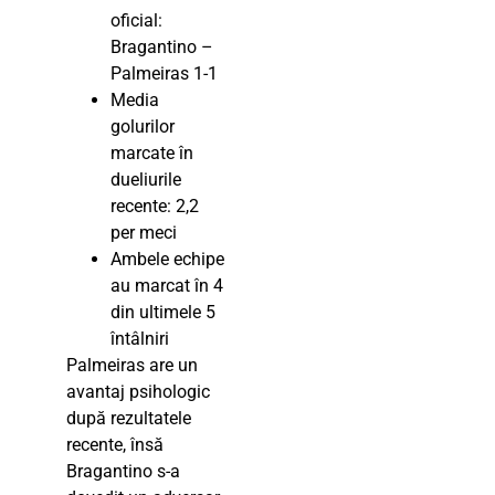
oficial:
Bragantino –
Palmeiras 1-1
Media
golurilor
marcate în
dueliurile
recente: 2,2
per meci
Ambele echipe
au marcat în 4
din ultimele 5
întâlniri
Palmeiras are un
avantaj psihologic
după rezultatele
recente, însă
Bragantino s-a