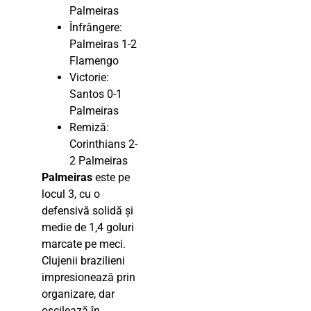
Palmeiras
Înfrângere:
Palmeiras 1-2
Flamengo
Victorie:
Santos 0-1
Palmeiras
Remiză:
Corinthians 2-
2 Palmeiras
Palmeiras
este pe
locul 3, cu o
defensivă solidă și
medie de 1,4 goluri
marcate pe meci.
Clujenii brazilieni
impresionează prin
organizare, dar
oscilează în