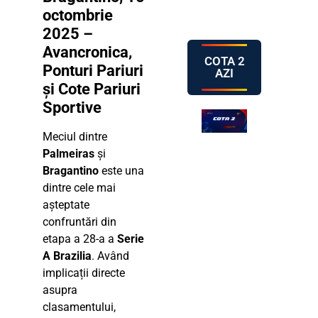
octombrie
2025 –
Avancronica,
COTA 2
Ponturi Pariuri
AZI
și Cote Pariuri
Sportive
Meciul dintre
Palmeiras
și
Bragantino
este una
dintre cele mai
așteptate
confruntări din
etapa a 28-a a
Serie
A Brazilia
. Având
implicații directe
asupra
clasamentului,