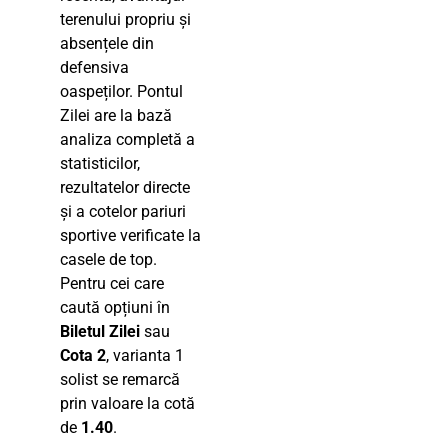
terenului propriu și
absențele din
defensiva
oaspeților. Pontul
Zilei are la bază
analiza completă a
statisticilor,
rezultatelor directe
și a cotelor pariuri
sportive verificate la
casele de top.
Pentru cei care
caută opțiuni în
Biletul Zilei
sau
Cota 2
, varianta 1
solist se remarcă
prin valoare la cotă
de
1.40
.