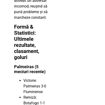
dovedit un adversar
incomod, reușind să
pună probleme și să
marcheze constant.
Formă &
Statistici:
Ultimele
rezultate,
clasament,
goluri
Palmeiras (5
meciuri recente)
Victorie:
Palmeiras 3-0
Fluminense
Remiză:
Botafogo 1-1