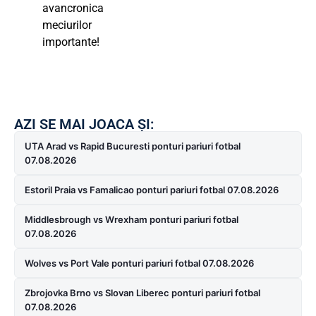
avancronica
meciurilor
importante!
AZI SE MAI JOACA ȘI:
UTA Arad vs Rapid Bucuresti ponturi pariuri fotbal
07.08.2026
Estoril Praia vs Famalicao ponturi pariuri fotbal 07.08.2026
Middlesbrough vs Wrexham ponturi pariuri fotbal
07.08.2026
Wolves vs Port Vale ponturi pariuri fotbal 07.08.2026
Zbrojovka Brno vs Slovan Liberec ponturi pariuri fotbal
07.08.2026