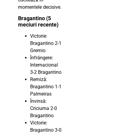
momentele decisive.
Bragantino (5
meciuri recente)
Victorie:
Bragantino 2-1
Gremio
Înfrângere:
Internacional
3-2 Bragantino
Remiză:
Bragantino 1-1
Palmeiras
Învinsă:
Criciuma 2-0
Bragantino
Victorie:
Bragantino 3-0