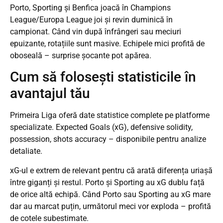
Porto, Sporting și Benfica joacă în Champions
League/Europa League joi și revin duminică în
campionat. Când vin după înfrângeri sau meciuri
epuizante, rotațiile sunt masive. Echipele mici profită de
oboseală – surprise șocante pot apărea.
Cum să folosești statisticile în
avantajul tău
Primeira Liga oferă date statistice complete pe platforme
specializate. Expected Goals (xG), defensive solidity,
possession, shots accuracy – disponibile pentru analize
detaliate.
xG-ul e extrem de relevant pentru că arată diferența uriașă
între giganți și restul. Porto și Sporting au xG dublu față
de orice altă echipă. Când Porto sau Sporting au xG mare
dar au marcat puțin, următorul meci vor exploda – profită
de cotele subestimate.