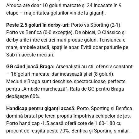
Arouca are doar 10 goluri marcate și 24 încasate în 9
etape – majoritatea golurilor vin de la giganți.
Peste 2.5 goluri în derby-uri:
Porto vs Sporting (2-1),
Porto vs Benfica (0-0 excepție). De obicei, O Clássico și
derby-urile între cei trei mari produc goluri. Tensiunea e
mare, ambele atacă, spațiile apar. Evită doar pariurile pe
Sub în aceste meciuri.
GG când joacă Braga:
Arsenaliștii au stil ofensiv constant
– 16 goluri marcate, dar încasează și ei (8 goluri).
Meciurile Braga sunt deschise, spectaculoase, perfecte
pentru „Ambele marchează”. Rata de GG pentru Braga
depășește 60%.
Handicap pentru giganți acasă:
Porto, Sporting și Benfica
domină brutal pe teren propriu împotriva echipelor de jos.
Porto handicap -1.5 acasă oferă cote de 1.60-1.80 cu
procent de reușită peste 70%. Benfica și Sporting similar.