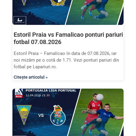
Estoril Praia vs Famalicao ponturi pariuri
fotbal 07.08.2026
Estoril Praia – Famalicao în data de 07.08.2026, iar
noi mizăm pe o cotă de 1.71. Vezi ponturi pariuri din
fotbal pe Lapariuri.ro.
Citește articolul »