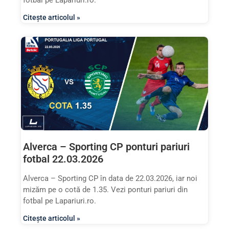
Citește articolul »
Alverca – Sporting CP ponturi pariuri
fotbal 22.03.2026
Alverca – Sporting CP în data de 22.03.2026, iar noi
mizăm pe o cotă de 1.35. Vezi ponturi pariuri din
fotbal pe Lapariuri.ro.
Citește articolul »