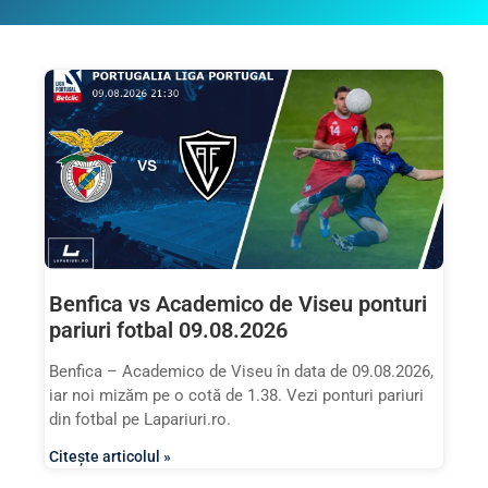
Benfica vs Academico de Viseu ponturi
pariuri fotbal 09.08.2026
Benfica – Academico de Viseu în data de 09.08.2026,
iar noi mizăm pe o cotă de 1.38. Vezi ponturi pariuri
din fotbal pe Lapariuri.ro.
Citește articolul »