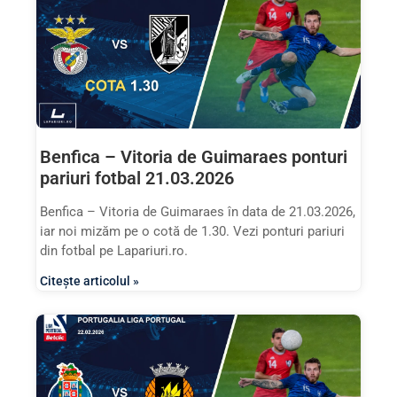
Benfica – Vitoria de Guimaraes ponturi
pariuri fotbal 21.03.2026
Benfica – Vitoria de Guimaraes în data de 21.03.2026,
iar noi mizăm pe o cotă de 1.30. Vezi ponturi pariuri
din fotbal pe Lapariuri.ro.
Citește articolul »