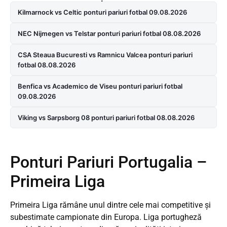
Kilmarnock vs Celtic ponturi pariuri fotbal 09.08.2026
NEC Nijmegen vs Telstar ponturi pariuri fotbal 08.08.2026
CSA Steaua Bucuresti vs Ramnicu Valcea ponturi pariuri
fotbal 08.08.2026
Benfica vs Academico de Viseu ponturi pariuri fotbal
09.08.2026
Viking vs Sarpsborg 08 ponturi pariuri fotbal 08.08.2026
Ponturi Pariuri Portugalia –
Primeira Liga
Primeira Liga rămâne unul dintre cele mai competitive și
subestimate campionate din Europa. Liga portugheză