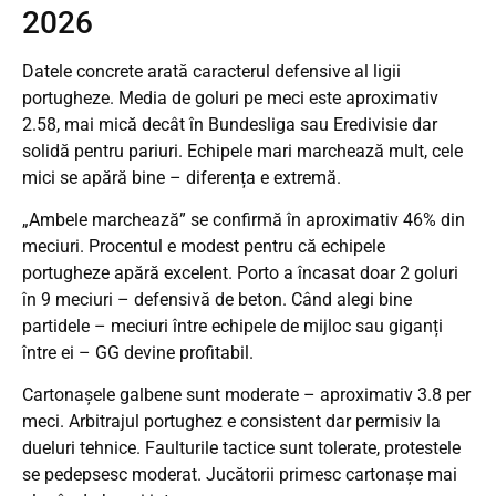
2026
Datele concrete arată caracterul defensive al ligii
portugheze. Media de goluri pe meci este aproximativ
2.58, mai mică decât în Bundesliga sau Eredivisie dar
solidă pentru pariuri. Echipele mari marchează mult, cele
mici se apără bine – diferența e extremă.
„Ambele marchează” se confirmă în aproximativ 46% din
meciuri. Procentul e modest pentru că echipele
portugheze apără excelent. Porto a încasat doar 2 goluri
în 9 meciuri – defensivă de beton. Când alegi bine
partidele – meciuri între echipele de mijloc sau giganți
între ei – GG devine profitabil.
Cartonașele galbene sunt moderate – aproximativ 3.8 per
meci. Arbitrajul portughez e consistent dar permisiv la
dueluri tehnice. Faulturile tactice sunt tolerate, protestele
se pedepsesc moderat. Jucătorii primesc cartonașe mai