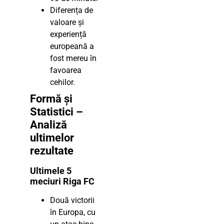
Diferența de
valoare și
experiență
europeană a
fost mereu în
favoarea
cehilor.
Formă și
Statistici –
Analiză
ultimelor
rezultate
Ultimele 5
meciuri Riga FC
Două victorii
în Europa, cu