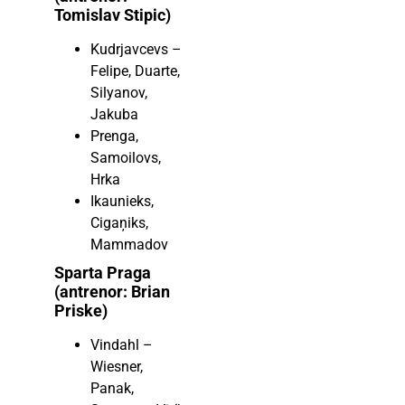
Tomislav Stipic)
Kudrjavcevs –
Felipe, Duarte,
Silyanov,
Jakuba
Prenga,
Samoilovs,
Hrka
Ikaunieks,
Cigaņiks,
Mammadov
Sparta Praga
(antrenor: Brian
Priske)
Vindahl –
Wiesner,
Panak,