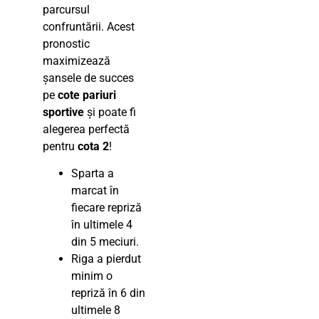
parcursul
confruntării. Acest
pronostic
maximizează
șansele de succes
pe
cote pariuri
sportive
și poate fi
alegerea perfectă
pentru
cota 2
!
Sparta a
marcat în
fiecare repriză
în ultimele 4
din 5 meciuri.
Riga a pierdut
minim o
repriză în 6 din
ultimele 8