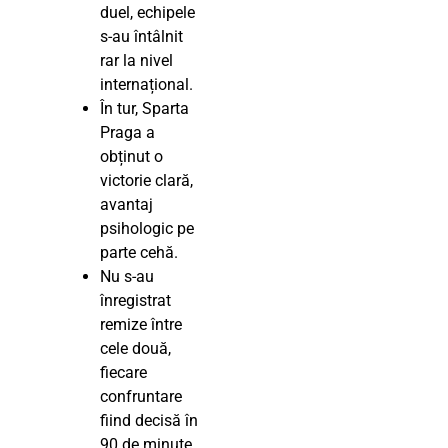
duel, echipele
s-au întâlnit
rar la nivel
internațional.
În tur, Sparta
Praga a
obținut o
victorie clară,
avantaj
psihologic pe
parte cehă.
Nu s-au
înregistrat
remize între
cele două,
fiecare
confruntare
fiind decisă în
90 de minute.