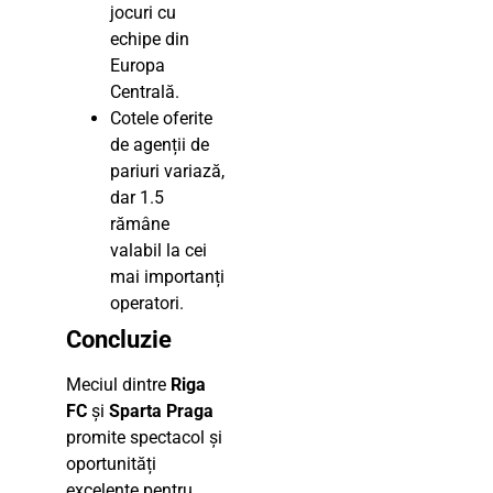
jocuri cu
echipe din
Europa
Centrală.
Cotele oferite
de agenții de
pariuri variază,
dar 1.5
rămâne
valabil la cei
mai importanți
operatori.
Concluzie
Meciul dintre
Riga
FC
și
Sparta Praga
promite spectacol și
oportunități
excelente pentru