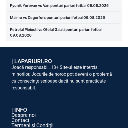
Pyunik Yerevan vs Van ponturi pariuri fotbal 09.08.2026
Malmo vs Degerfors ponturi pariuri fotbal 09.08.2026
Petrolul Ploiesti vs Otelul Galati ponturi pariuri fotbal
09.08.2026
|
LAPARIURI.RO
Joacă responsabil. 18+ Site-ul este interzis
minorilor. Jocurile de noroc pot deveni o problemă
cu consecințe serioase dacă nu sunt practicate
responsabil.
| INFO
Despre noi
Contact
Termeni și Condiții