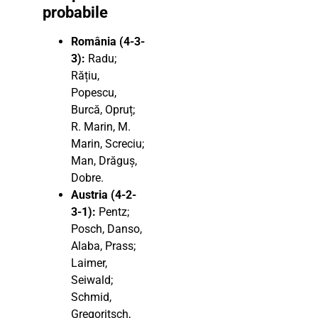
probabile
România (4-3-
3):
Radu;
Rățiu,
Popescu,
Burcă, Opruț;
R. Marin, M.
Marin, Screciu;
Man, Drăguș,
Dobre.
Austria (4-2-
3-1):
Pentz;
Posch, Danso,
Alaba, Prass;
Laimer,
Seiwald;
Schmid,
Gregoritsch,