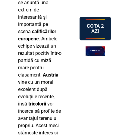
se anunță una
extrem de
interesantă și
importantă pe
COTA 2
AZI
scena
calificărilor
europene
. Ambele
echipe vizează un
rezultat pozitiv într-o
partidă cu miză
mare pentru
clasament.
Austria
vine cu un moral
excelent după
evoluțiile recente,
însă
tricolorii
vor
încerca să profite de
avantajul terenului
propriu. Acest meci
stârnește interes și