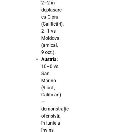
2–2 în
deplasare
cu Cipru
(Calificări),
2–1 vs
Moldova
(amical,
9 oct.).
Austria:
10–0 vs
San
Marino
(9 oct.,
Calificări)
—
demonstrație
ofensivă;
în iunie a
învins