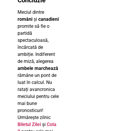
Concluzie
Meciul dintre
români
și
canadieni
promite să fie o
partidă
spectaculoasă,
încărcată de
ambiție. Indiferent
de miză, alegerea
ambele marchează
rămâne un pont de
luat în calcul. Nu
ratați avancronica
meciului pentru cele
mai bune
pronosticuri!
Urmărește zilnic
Biletul Zilei
și
Cota