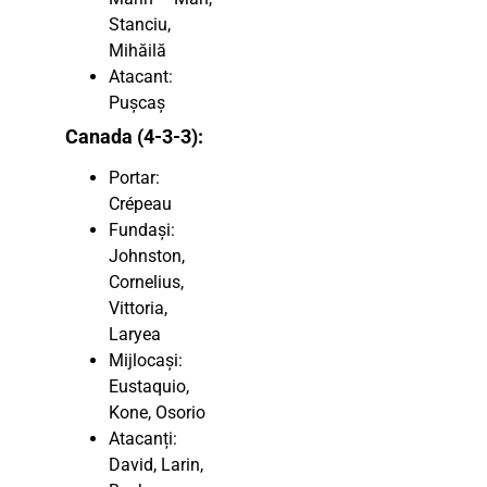
Stanciu,
Mihăilă
Atacant:
Pușcaș
Canada (4-3-3):
Portar:
Crépeau
Fundași:
Johnston,
Cornelius,
Vittoria,
Laryea
Mijlocași:
Eustaquio,
Kone, Osorio
Atacanți:
David, Larin,