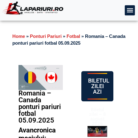
Home
»
Ponturi Pariuri
»
Fotbal
»
Romania – Canada
ponturi pariuri fotbal 05.09.2025
BILETUL
ZILEI
AZI
Romania –
Canada
ponturi pariuri
Biletul
fotbal
zilei – 8
august
05.09.2025
2026
Avancronica