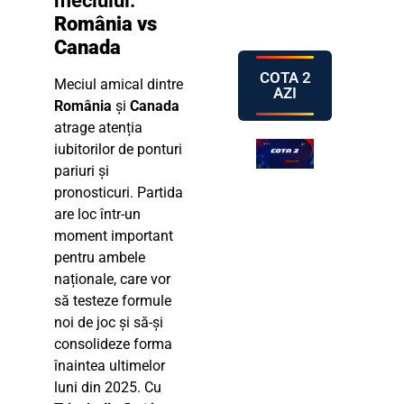
meciului:
România vs
Canada
COTA 2
Meciul amical dintre
AZI
România
și
Canada
atrage atenția
iubitorilor de ponturi
pariuri și
pronosticuri. Partida
are loc într-un
moment important
pentru ambele
naționale, care vor
să testeze formule
noi de joc și să-și
consolideze forma
înaintea ultimelor
luni din 2025. Cu