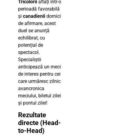
Tricolorii
aflați într-o
perioadă favorabilă
și
canadienii
dornici
de afirmare, acest
duel se anunță
echilibrat, cu
potențial de
spectacol.
Specialiștii
anticipează un meci
de interes pentru cei
care urmăresc zilnic
avancronica
meciului, biletul zilei
și pontul zilei!
Rezultate
directe (Head-
to-Head)