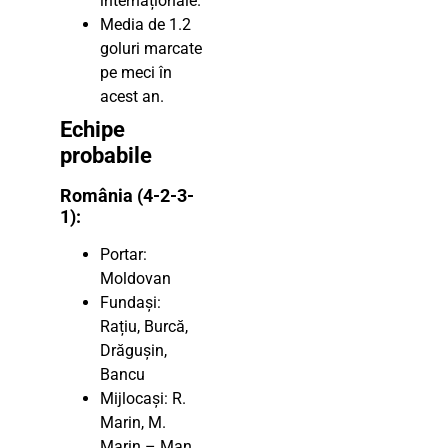
internaționale.
Media de 1.2
goluri marcate
pe meci în
acest an.
Echipe
probabile
România (4-2-3-
1):
Portar:
Moldovan
Fundași:
Rațiu, Burcă,
Drăgușin,
Bancu
Mijlocași: R.
Marin, M.
Marin – Man,