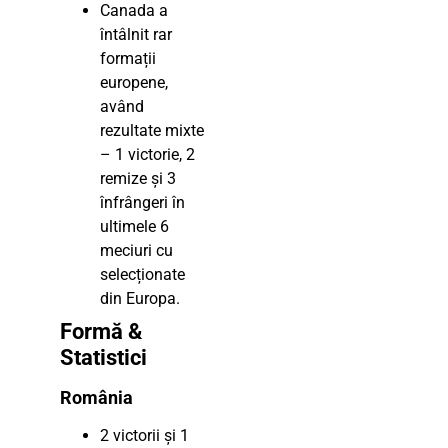
Canada a
întâlnit rar
formații
europene,
având
rezultate mixte
– 1 victorie, 2
remize și 3
înfrângeri în
ultimele 6
meciuri cu
selecționate
din Europa.
Formă &
Statistici
România
2 victorii și 1