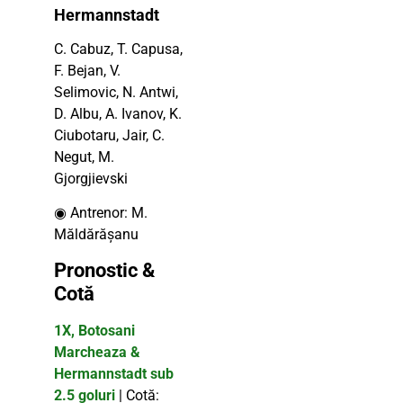
Hermannstadt
C. Cabuz, T. Capusa,
F. Bejan, V.
Selimovic, N. Antwi,
D. Albu, A. Ivanov, K.
Ciubotaru, Jair, C.
Negut, M.
Gjorgjievski
◉ Antrenor: M.
Măldărăşanu
Pronostic &
Cotă
1X, Botosani
Marcheaza &
Hermannstadt sub
2.5 goluri
| Cotă: