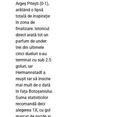
Argeș Pitești (0-1),
arătând o lipsă
totală de inspirație
în zona de
finalizare. Istoricul
direct arată tot un
parfum de under:
trei din ultimele
cinci dueluri s-au
terminat cu sub 2.5
goluri, iar
Hermannstadt a
reușit rar să înscrie
mai mult de o dată
în fața Botoșaniului.
Suma statisticilor
recomandă deci
alegerea 1X, cu gol
marcat de gazde și