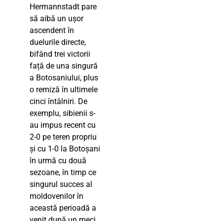
Hermannstadt pare
să aibă un ușor
ascendent în
duelurile directe,
bifând trei victorii
față de una singură
a Botosaniului, plus
o remiză în ultimele
cinci întâlniri. De
exemplu, sibienii s-
au impus recent cu
2-0 pe teren propriu
și cu 1-0 la Botoșani
în urmă cu două
sezoane, în timp ce
singurul succes al
moldovenilor în
această perioadă a
venit după un meci