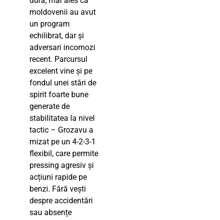
dură, mai ales că
moldovenii au avut
un program
echilibrat, dar și
adversari incomozi
recent. Parcursul
excelent vine și pe
fondul unei stări de
spirit foarte bune
generate de
stabilitatea la nivel
tactic – Grozavu a
mizat pe un 4-2-3-1
flexibil, care permite
pressing agresiv și
acțiuni rapide pe
benzi. Fără vești
despre accidentări
sau absențe