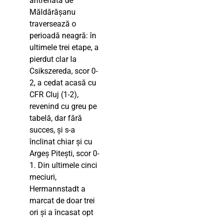
antrenată de
Măldărășanu
traversează o
perioadă neagră: în
ultimele trei etape, a
pierdut clar la
Csikszereda, scor 0-
2, a cedat acasă cu
CFR Cluj (1-2),
revenind cu greu pe
tabelă, dar fără
succes, și s-a
înclinat chiar și cu
Argeș Pitești, scor 0-
1. Din ultimele cinci
meciuri,
Hermannstadt a
marcat de doar trei
ori și a încasat opt