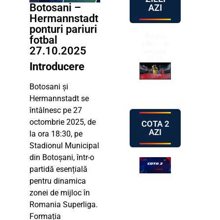
Botosani –
AZI
Hermannstadt
ponturi pariuri
Biletul
fotbal
zilei – 6
27.10.2025
august
2026
Introducere
Botosani și
Hermannstadt se
întâlnesc pe 27
octombrie 2025, de
COTA 2
AZI
la ora 18:30, pe
Stadionul Municipal
din Botoșani, într-o
partidă esențială
pentru dinamica
zonei de mijloc în
Romania Superliga.
Formația