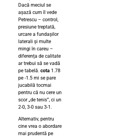
Dacă meciul se
așază cum îl vede
Petrescu – control,
presiune treptată,
urcare a fundașilor
laterali și multe
mingi în careu –
diferența de calitate
ar trebui să se vadă
pe tabelă.
cota
1.78
pe -1.5 mi se pare
jucabilă tocmai
pentru că nu cere un
scor „de tenis”, ci un
2-0, 3-0 sau 3-1.
Alternativ, pentru
cine vrea o abordare
mai prudentă pe