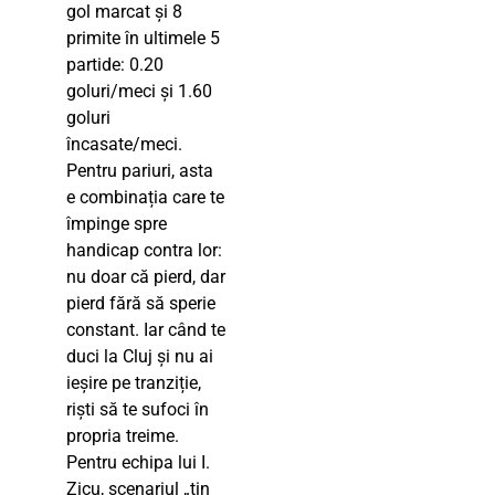
gol marcat și 8
primite în ultimele 5
partide: 0.20
goluri/meci și 1.60
goluri
încasate/meci.
Pentru pariuri, asta
e combinația care te
împinge spre
handicap contra lor:
nu doar că pierd, dar
pierd fără să sperie
constant. Iar când te
duci la Cluj și nu ai
ieșire pe tranziție,
riști să te sufoci în
propria treime.
Pentru echipa lui I.
Zicu, scenariul „țin