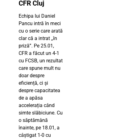
CFR Cluj
Echipa lui Daniel
Pancu intră în meci
cu o serie care arată
clar că a intrat „în
priză”. Pe 25.01,
CFR a făcut un 4-1
cu FCSB, un rezultat
care spune mult nu
doar despre
eficiență, ci și
despre capacitatea
de a apăsa
accelerația când
simte slăbiciune. Cu
o săptămână
înainte, pe 18.01, a
câștigat 1-0 cu