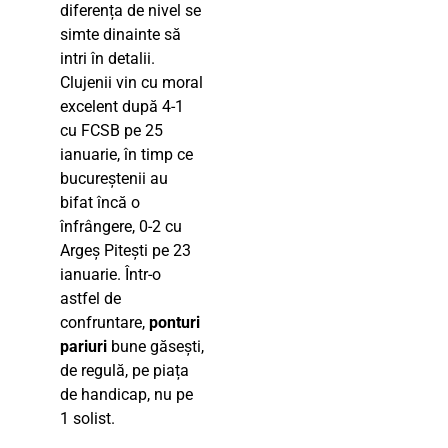
diferența de nivel se
simte dinainte să
intri în detalii.
Clujenii vin cu moral
excelent după 4-1
cu FCSB pe 25
ianuarie, în timp ce
bucureștenii au
bifat încă o
înfrângere, 0-2 cu
Argeș Pitești pe 23
ianuarie. Într-o
astfel de
confruntare,
ponturi
pariuri
bune găsești,
de regulă, pe piața
de handicap, nu pe
1 solist.