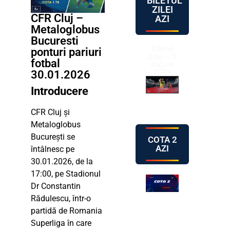
BILETUL
ZILEI
CFR Cluj –
AZI
Metaloglobus
Bucuresti
Biletul
ponturi pariuri
zilei – 5
fotbal
august
2026
30.01.2026
Introducere
CFR Cluj și
Metaloglobus
București se
COTA 2
AZI
întâlnesc pe
30.01.2026, de la
17:00, pe Stadionul
Dr Constantin
Rădulescu, într-o
partidă de Romania
Superliga în care