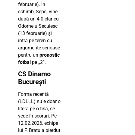
februarie). În
schimb, Sepsi vine
după un 4-0 clar cu
Odorheiu Secuiesc
(13 februarie) și
intră pe teren cu
argumente serioase
pentru un
pronostic
fotbal
pe „2”.
CS Dinamo
București
Forma recentă
(LDLLL) nu e doar o
literă pe o fișă, se
vede în scoruri. Pe
12.02.2026, echipa
lui F. Bratu a pierdut