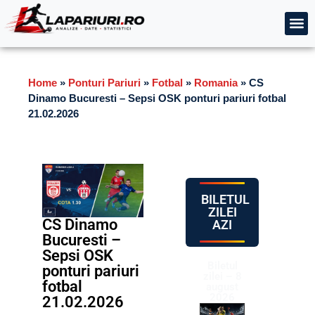
Home
»
Ponturi Pariuri
»
Fotbal
»
Romania
»
CS
Dinamo Bucuresti – Sepsi OSK ponturi pariuri fotbal
21.02.2026
BILETUL
ZILEI
CS Dinamo
AZI
Bucuresti –
Sepsi OSK
Biletul
ponturi pariuri
zilei – 8
fotbal
august
2026
21.02.2026