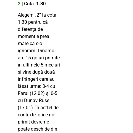
2
| Cotă:
1.30
Alegem „2” la cota
1.30 pentru că
diferența de
moment e prea
mare ca s-o
ignorăm. Dinamo
are 15 goluri primite
în ultimele 5 meciuri
și vine după două
înfrângeri care au
lăsat urme: 0-4 cu
Farul (12.02) și 0-5
cu Dunav Ruse
(17.01). În astfel de
contexte, orice gol
primit devreme
poate deschide din