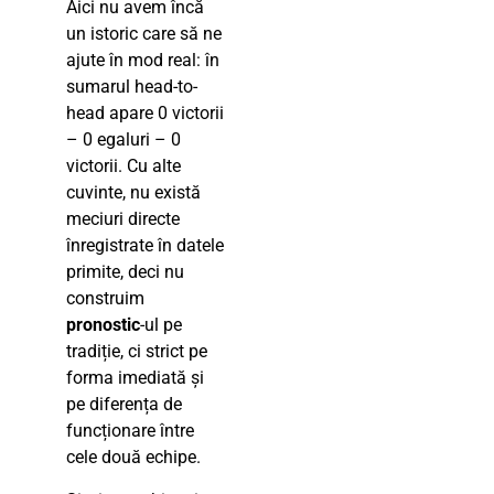
Aici nu avem încă
un istoric care să ne
ajute în mod real: în
sumarul head-to-
head apare 0 victorii
– 0 egaluri – 0
victorii. Cu alte
cuvinte, nu există
meciuri directe
înregistrate în datele
primite, deci nu
construim
pronostic
-ul pe
tradiție, ci strict pe
forma imediată și
pe diferența de
funcționare între
cele două echipe.