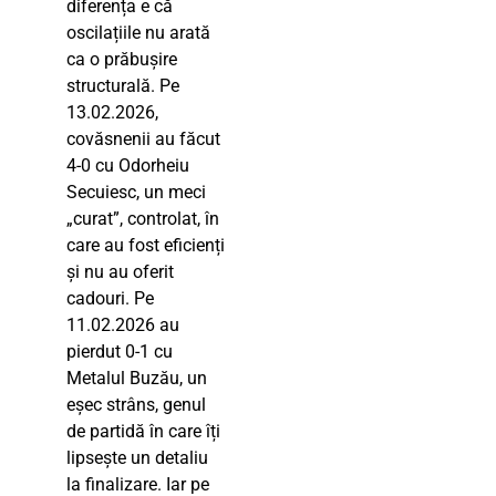
diferența e că
oscilațiile nu arată
ca o prăbușire
structurală. Pe
13.02.2026,
covăsnenii au făcut
4-0 cu Odorheiu
Secuiesc, un meci
„curat”, controlat, în
care au fost eficienți
și nu au oferit
cadouri. Pe
11.02.2026 au
pierdut 0-1 cu
Metalul Buzău, un
eșec strâns, genul
de partidă în care îți
lipsește un detaliu
la finalizare. Iar pe