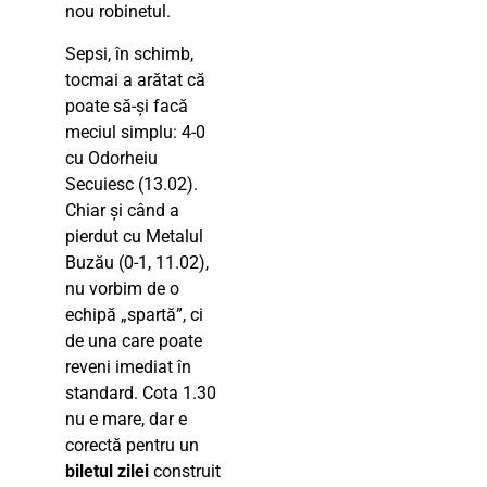
nou robinetul.
Sepsi, în schimb,
tocmai a arătat că
poate să-și facă
meciul simplu: 4-0
cu Odorheiu
Secuiesc (13.02).
Chiar și când a
pierdut cu Metalul
Buzău (0-1, 11.02),
nu vorbim de o
echipă „spartă”, ci
de una care poate
reveni imediat în
standard. Cota 1.30
nu e mare, dar e
corectă pentru un
biletul zilei
construit