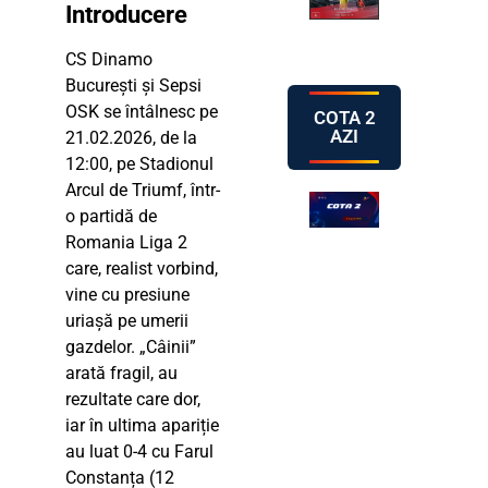
Introducere
CS Dinamo
București și Sepsi
OSK se întâlnesc pe
COTA 2
AZI
21.02.2026, de la
12:00, pe Stadionul
Arcul de Triumf, într-
o partidă de
Romania Liga 2
care, realist vorbind,
vine cu presiune
uriașă pe umerii
gazdelor. „Câinii”
arată fragil, au
rezultate care dor,
iar în ultima apariție
au luat 0-4 cu Farul
Constanța (12