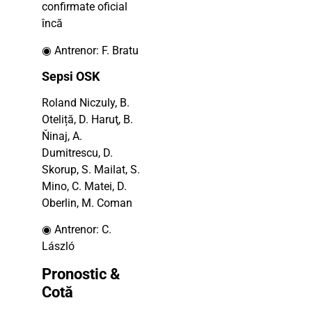
confirmate oficial
încă
◉ Antrenor: F. Bratu
Sepsi OSK
Roland Niczuly, B.
Oteliță, D. Haruţ, B.
Ňinaj, A.
Dumitrescu, D.
Skorup, S. Mailat, S.
Mino, C. Matei, D.
Oberlin, M. Coman
◉ Antrenor: C.
László
Pronostic &
Cotă