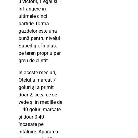
3 victorii, 1 egal și 1
înfrângere în
ultimele cinci
partide, forma
gazdelor este una
bună pentru nivelul
Superligii. În plus,
pe teren propriu par
greu de clintit.
În aceste meciuri,
Oțelul a marcat 7
goluri și a primit
doar 2, ceea ce se
vede și în mediile de
1.40 goluri marcate
și doar 0.40
încasate pe
întâlnire. Apărarea