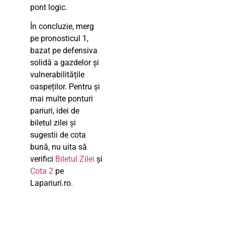
pont logic.
În concluzie, merg
pe pronosticul 1,
bazat pe defensiva
solidă a gazdelor și
vulnerabilitățile
oaspeților. Pentru și
mai multe ponturi
pariuri, idei de
biletul zilei și
sugestii de cota
bună, nu uita să
verifici
Biletul Zilei
și
Cota 2
pe
Lapariuri.ro.