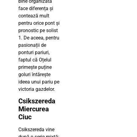
bine organizată
face diferența și
contează mult
pentru orice pont și
pronostic pe solist
1. De aceea, pentru
pasionații de
ponturi pariuri,
faptul că Oțelul
primește puține
goluri întărește
ideea unui pariu pe
victoria gazdelor.
Csikszereda
Miercurea
Ciuc
Csikszereda vine
după o serie mixtă: