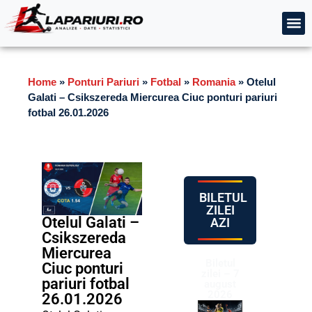
Home
»
Ponturi Pariuri
»
Fotbal
»
Romania
»
Otelul
Galati – Csikszereda Miercurea Ciuc ponturi pariuri
fotbal 26.01.2026
BILETUL
ZILEI
Otelul Galati –
AZI
Csikszereda
Miercurea
Biletul
Ciuc ponturi
zilei – 7
pariuri fotbal
august
2026
26.01.2026