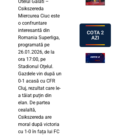
Otelul Galati –
Csikszereda
Miercurea Ciuc este
o confruntare
interesantă din
COTA 2
AZI
Romania Superliga,
programată pe
26.01.2026, de la
ora 17:00, pe
Stadionul Oţelul.
Gazdele vin după un
0-1 acasă cu CFR
Cluj, rezultat care le-
a tăiat puțin din
elan. De partea
cealaltă,
Csikszereda are
moral după victoria
cu 1-0 în fața lui FC