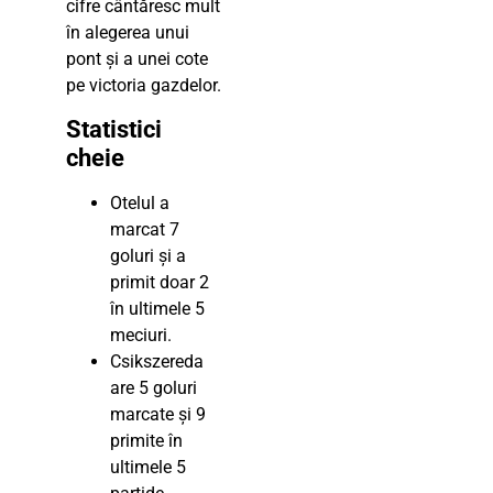
cifre cântăresc mult
în alegerea unui
pont și a unei cote
pe victoria gazdelor.
Statistici
cheie
Otelul a
marcat 7
goluri și a
primit doar 2
în ultimele 5
meciuri.
Csikszereda
are 5 goluri
marcate și 9
primite în
ultimele 5