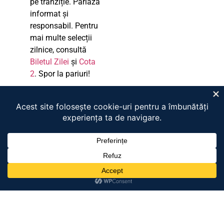
pe tranziție. Pariază
informat și
responsabil. Pentru
mai multe selecții
zilnice, consultă
Biletul Zilei
și
Cota
2
. Spor la pariuri!
AZI SE MAI JOACA ȘI:
Braga vs Dinamo Minsk ponturi pariuri fotbal 06.08.2026
Benfica vs Heart of Midlothian ponturi pariuri fotbal
06.08.2026
Red Bull Salzburg vs Pafos ponturi pariuri fotbal 06.08.2026
Sheriff Tiraspol vs St Gallen ponturi pariuri fotbal 06.08.2026