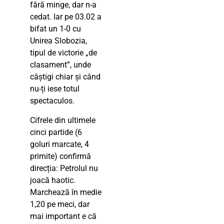
fără minge, dar n-a
cedat. Iar pe 03.02 a
bifat un 1-0 cu
Unirea Slobozia,
tipul de victorie „de
clasament”, unde
câștigi chiar și când
nu-ți iese totul
spectaculos.
Cifrele din ultimele
cinci partide (6
goluri marcate, 4
primite) confirmă
direcția: Petrolul nu
joacă haotic.
Marchează în medie
1,20 pe meci, dar
mai important e că