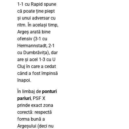
1-1 cu Rapid spune
că poate ține piept
și unui adversar cu
ritm. În același timp,
Argeș arată bine
ofensiv (3-1 cu
Hermannstadt, 2-1
cu Dumbrăvița), dar
are și acel 1-3 cu U
Cluj în care a cedat
când a fost împinsă
înapoi.
În limbaj de
ponturi
pariuri
, PSF X
prinde exact zona
corectă: respectă
forma bună a
Argeșului (deci nu