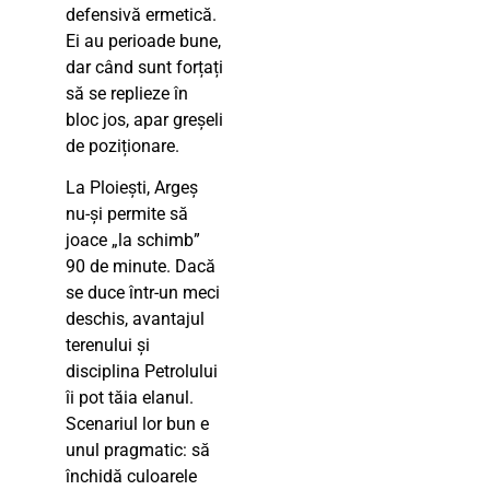
defensivă ermetică.
Ei au perioade bune,
dar când sunt forțați
să se replieze în
bloc jos, apar greșeli
de poziționare.
La Ploiești, Argeș
nu-și permite să
joace „la schimb”
90 de minute. Dacă
se duce într-un meci
deschis, avantajul
terenului și
disciplina Petrolului
îi pot tăia elanul.
Scenariul lor bun e
unul pragmatic: să
închidă culoarele