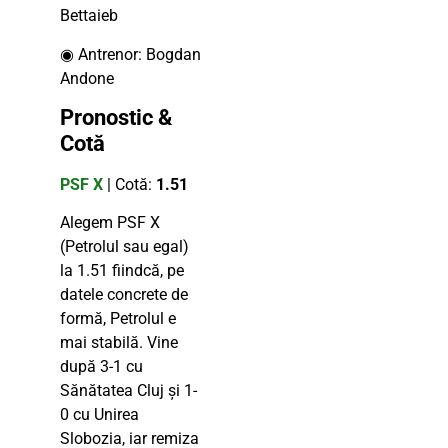
Bettaieb
◉ Antrenor: Bogdan
Andone
Pronostic &
Cotă
PSF X
| Cotă:
1.51
Alegem PSF X
(Petrolul sau egal)
la 1.51 fiindcă, pe
datele concrete de
formă, Petrolul e
mai stabilă. Vine
după 3-1 cu
Sănătatea Cluj și 1-
0 cu Unirea
Slobozia, iar remiza