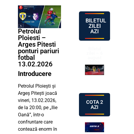
BILETUL
ZILEI
Petrolul
AZI
Ploiesti –
Arges Pitesti
Biletul
ponturi pariuri
zilei – 6
fotbal
august
2026
13.02.2026
Introducere
Petrolul Ploiești și
Argeș Pitești joacă
vineri, 13.02.2026,
COTA 2
AZI
de la 20:00, pe „Ilie
Oană”, într-o
confruntare care
contează enorm în