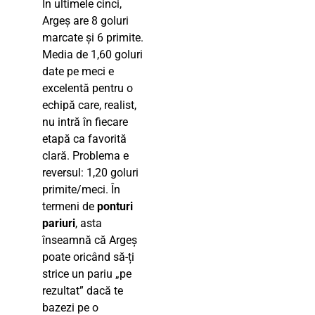
În ultimele cinci,
Argeș are 8 goluri
marcate și 6 primite.
Media de 1,60 goluri
date pe meci e
excelentă pentru o
echipă care, realist,
nu intră în fiecare
etapă ca favorită
clară. Problema e
reversul: 1,20 goluri
primite/meci. În
termeni de
ponturi
pariuri
, asta
înseamnă că Argeș
poate oricând să-ți
strice un pariu „pe
rezultat” dacă te
bazezi pe o