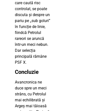
care caută risc
controlat, se poate
discuta și despre un
pariu pe „sub goluri”
în funcție de linie,
fiindcă Petrolul
rareori se aruncă
într-un meci nebun.
Dar selecția
principală rămâne
PSF X.
Concluzie
Avancronica ne
duce spre un meci
strâns, cu Petrolul
mai echilibrată și
Argeș mai tăioasă