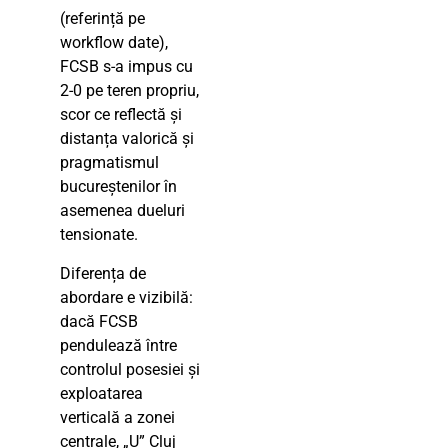
(referință pe
workflow date),
FCSB s-a impus cu
2-0 pe teren propriu,
scor ce reflectă și
distanța valorică și
pragmatismul
bucureștenilor în
asemenea dueluri
tensionate.
Diferența de
abordare e vizibilă:
dacă FCSB
pendulează între
controlul posesiei și
exploatarea
verticală a zonei
centrale, „U” Cluj