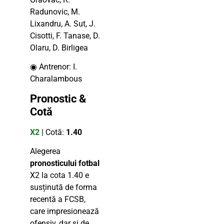
Radunovic, M.
Lixandru, A. Sut, J.
Cisotti, F. Tanase, D.
Olaru, D. Birligea
◉ Antrenor: I.
Charalambous
Pronostic &
Cotă
X2
| Cotă:
1.40
Alegerea
pronosticului fotbal
X2 la cota 1.40 e
susținută de forma
recentă a FCSB,
care impresionează
ofensiv, dar și de