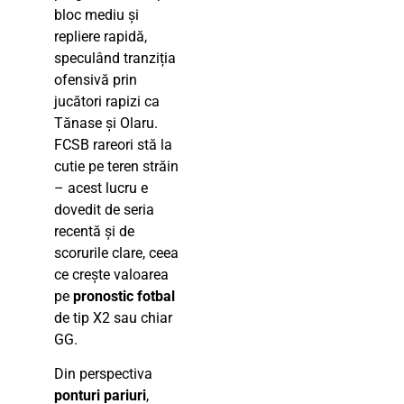
bloc mediu și
repliere rapidă,
speculând tranziția
ofensivă prin
jucători rapizi ca
Tănase și Olaru.
FCSB rareori stă la
cutie pe teren străin
– acest lucru e
dovedit de seria
recentă și de
scorurile clare, ceea
ce crește valoarea
pe
pronostic fotbal
de tip X2 sau chiar
GG.
Din perspectiva
ponturi pariuri
,