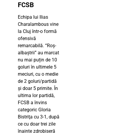
FCSB
Echipa lui Ilias
Charalambous vine
la Cluj într-o formă
ofensivă
remarcabilă. “Roș-
albaștrii” au marcat
nu mai puțin de 10
goluri în ultimele 5
meciuri, cu o medie
de 2 goluri/partidă
și doar 5 primite. În
ultima lor partidă,
FCSB a învins
categoric Gloria
Bistriţa cu 3-1, după
ce cu doar trei zile
înainte zdrobiseră