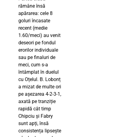
rămâne însă
apărarea: cele 8
goluri încasate
recent (medie
1.60/meci) au venit
deseori pe fondul
erorilor individuale
sau pe finaluri de
meci, cum s-a
întâmplat în duelul
cu Oțelul. B. Lobonț
a mizat de multe ori
pe așezarea 4-2-3-1,
axată pe tranziție
rapidă cât timp
Chipciu și Fabry
sunt apți, însă
consistența lipsește