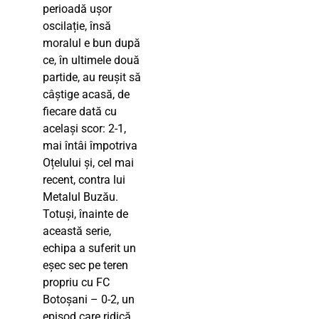
perioadă ușor
oscilație, însă
moralul e bun după
ce, în ultimele două
partide, au reușit să
câștige acasă, de
fiecare dată cu
același scor: 2-1,
mai întâi împotriva
Oțelului și, cel mai
recent, contra lui
Metalul Buzău.
Totuși, înainte de
această serie,
echipa a suferit un
eșec sec pe teren
propriu cu FC
Botoșani – 0-2, un
episod care ridică