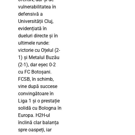
vulnerabilitatea în
defensivă a
Universității Cluj,
evidențiată în
dueluri directe și în
ultimele runde:
victorie cu Oțelul (2-
1) și Metalul Buzău
(2-1), dar eșec 0-2
cu FC Botoșani.
FCSB, în schimb,
vine după succese
convingătoare în
Liga 1 și o prestație
solidă cu Bologna în
Europa. H2H-ul
înclină clar balanța
spre oaspeți, iar