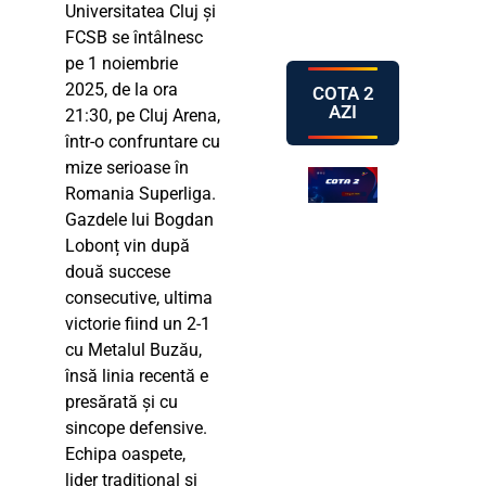
Universitatea Cluj și
FCSB se întâlnesc
pe 1 noiembrie
2025, de la ora
COTA 2
AZI
21:30, pe Cluj Arena,
într-o confruntare cu
mize serioase în
Romania Superliga.
Gazdele lui Bogdan
Lobonț vin după
două succese
consecutive, ultima
victorie fiind un 2-1
cu Metalul Buzău,
însă linia recentă e
presărată și cu
sincope defensive.
Echipa oaspete,
lider tradițional și