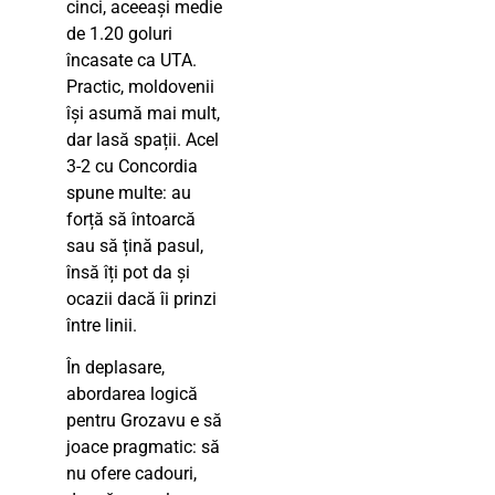
cinci, aceeași medie
de 1.20 goluri
încasate ca UTA.
Practic, moldovenii
își asumă mai mult,
dar lasă spații. Acel
3-2 cu Concordia
spune multe: au
forță să întoarcă
sau să țină pasul,
însă îți pot da și
ocazii dacă îi prinzi
între linii.
În deplasare,
abordarea logică
pentru Grozavu e să
joace pragmatic: să
nu ofere cadouri,