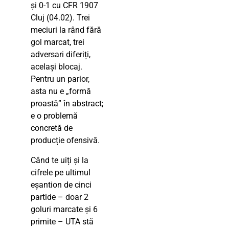
și 0-1 cu CFR 1907
Cluj (04.02). Trei
meciuri la rând fără
gol marcat, trei
adversari diferiți,
același blocaj.
Pentru un parior,
asta nu e „formă
proastă” în abstract;
e o problemă
concretă de
producție ofensivă.
Când te uiți și la
cifrele pe ultimul
eșantion de cinci
partide – doar 2
goluri marcate și 6
primite – UTA stă