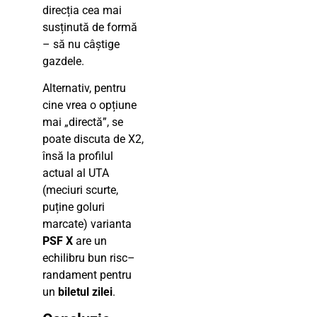
direcția cea mai
susținută de formă
– să nu câștige
gazdele.
Alternativ, pentru
cine vrea o opțiune
mai „directă”, se
poate discuta de X2,
însă la profilul
actual al UTA
(meciuri scurte,
puține goluri
marcate) varianta
PSF X
are un
echilibru bun risc–
randament pentru
un
biletul zilei
.