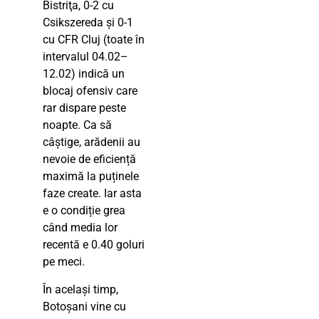
Bistriţa, 0-2 cu
Csikszereda și 0-1
cu CFR Cluj (toate în
intervalul 04.02–
12.02) indică un
blocaj ofensiv care
rar dispare peste
noapte. Ca să
câștige, arădenii au
nevoie de eficiență
maximă la puținele
faze create. Iar asta
e o condiție grea
când media lor
recentă e 0.40 goluri
pe meci.
În același timp,
Botoșani vine cu