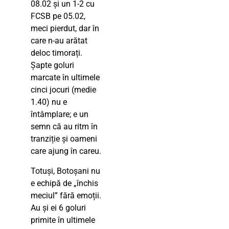
08.02 și un 1-2 cu
FCSB pe 05.02,
meci pierdut, dar în
care n-au arătat
deloc timorați.
Șapte goluri
marcate în ultimele
cinci jocuri (medie
1.40) nu e
întâmplare; e un
semn că au ritm în
tranziție și oameni
care ajung în careu.
Totuși, Botoșani nu
e echipă de „închis
meciul” fără emoții.
Au și ei 6 goluri
primite în ultimele