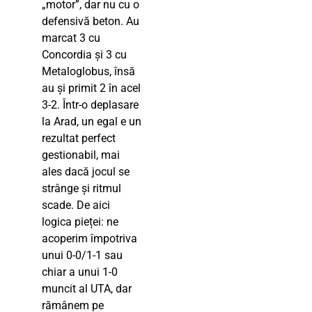
„motor”, dar nu cu o
defensivă beton. Au
marcat 3 cu
Concordia și 3 cu
Metaloglobus, însă
au și primit 2 în acel
3-2. Într-o deplasare
la Arad, un egal e un
rezultat perfect
gestionabil, mai
ales dacă jocul se
strânge și ritmul
scade. De aici
logica pieței: ne
acoperim împotriva
unui 0-0/1-1 sau
chiar a unui 1-0
muncit al UTA, dar
rămânem pe