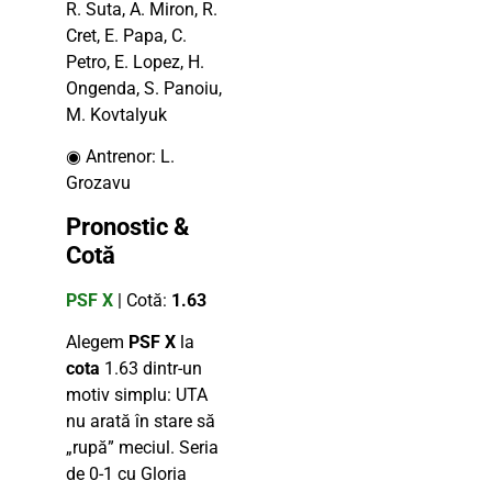
R. Suta, A. Miron, R.
Cret, E. Papa, C.
Petro, E. Lopez, H.
Ongenda, S. Panoiu,
M. Kovtalyuk
◉ Antrenor: L.
Grozavu
Pronostic &
Cotă
PSF X
| Cotă:
1.63
Alegem
PSF X
la
cota
1.63 dintr-un
motiv simplu: UTA
nu arată în stare să
„rupă” meciul. Seria
de 0-1 cu Gloria