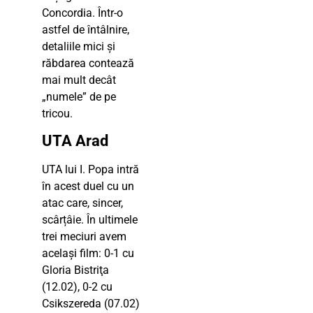
Concordia. Într-o
astfel de întâlnire,
detaliile mici și
răbdarea contează
mai mult decât
„numele” de pe
tricou.
UTA Arad
UTA lui I. Popa intră
în acest duel cu un
atac care, sincer,
scârțâie. În ultimele
trei meciuri avem
același film: 0-1 cu
Gloria Bistriţa
(12.02), 0-2 cu
Csikszereda (07.02)