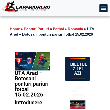
Home
»
Ponturi Pariuri
»
Fotbal
»
Romania
»
UTA
Arad – Botosani ponturi pariuri fotbal 15.02.2026
BILETUL
ZILEI
UTA Arad –
AZI
Botosani
ponturi pariuri
Biletul
fotbal
zilei – 6
15.02.2026
august
2026
Introducere