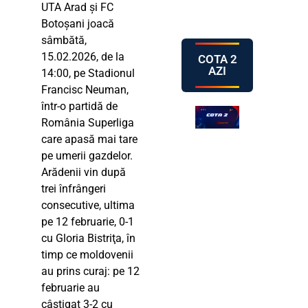
UTA Arad și FC
Botoșani joacă
sâmbătă,
15.02.2026, de la
COTA 2
AZI
14:00, pe Stadionul
Francisc Neuman,
într-o partidă de
România Superliga
care apasă mai tare
pe umerii gazdelor.
Arădenii vin după
trei înfrângeri
consecutive, ultima
pe 12 februarie, 0-1
cu Gloria Bistriţa, în
timp ce moldovenii
au prins curaj: pe 12
februarie au
câștigat 3-2 cu