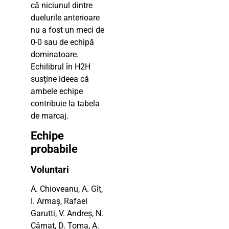
că niciunul dintre
duelurile anterioare
nu a fost un meci de
0-0 sau de echipă
dominatoare.
Echilibrul în H2H
susține ideea că
ambele echipe
contribuie la tabela
de marcaj.
Echipe
probabile
Voluntari
A. Chioveanu, A. Gîţ,
I. Armaș, Rafael
Garutti, V. Andreș, N.
Cârnat, D. Toma, A.