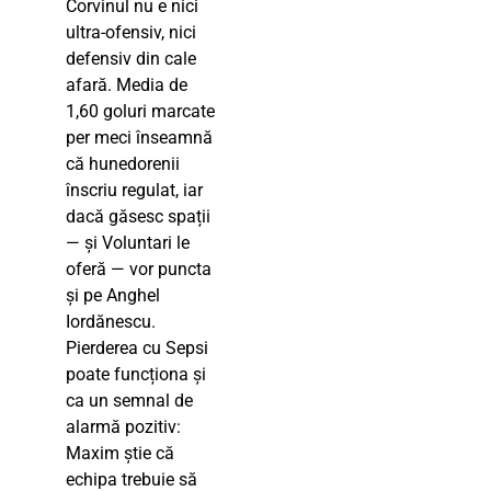
Corvinul nu e nici
ultra-ofensiv, nici
defensiv din cale
afară. Media de
1,60 goluri marcate
per meci înseamnă
că hunedorenii
înscriu regulat, iar
dacă găsesc spații
— și Voluntari le
oferă — vor puncta
și pe Anghel
Iordănescu.
Pierderea cu Sepsi
poate funcționa și
ca un semnal de
alarmă pozitiv:
Maxim știe că
echipa trebuie să