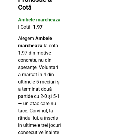
Cotă
Ambele marcheaza
| Cotă:
1.97
Alegem
Ambele
marchează
la cota
1.97 din motive
concrete, nu din
speranțe. Voluntari
a marcat în 4 din
ultimele 5 meciuri și
a terminat două
partide cu 2-0 și 5-1
— un atac care nu
tace. Corvinul, la
rândul lui, a înscris
în ultimele trei jocuri
consecutive înainte