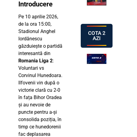
Introducere
Pe 10 aprilie 2026,
de la ora 15:00,
Stadionul Anghel
COTA 2
AZI
Iordănescu
găzduiește o partidă
interesantă din
Romania Liga 2
:
Voluntari vs
Corvinul Hunedoara.
Ilfovenii vin după o
victorie clară cu 2-0
în fața Bihor Oradea
și au nevoie de
puncte pentru a-și
consolida poziția, în
timp ce hunedorenii
fac deplasarea