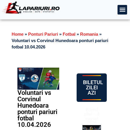
Home
»
Ponturi Pariuri
»
Fotbal
»
Romania
»
Voluntari vs Corvinul Hunedoara ponturi pariuri
fotbal 10.04.2026
BILETUL
ZILEI
Voluntari vs
AZI
Corvinul
Hunedoara
Biletul
ponturi pariuri
zilei – 8
fotbal
august
2026
10.04.2026