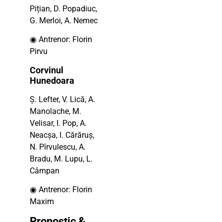
Pițian, D. Popadiuc,
G. Merloi, A. Nemec
◉ Antrenor: Florin
Pirvu
Corvinul
Hunedoara
Ş. Lefter, V. Lică, A.
Manolache, M.
Velisar, I. Pop, A.
Neacșa, I. Cărăruș,
N. Pîrvulescu, A.
Bradu, M. Lupu, L.
Câmpan
◉ Antrenor: Florin
Maxim
Pronostic &