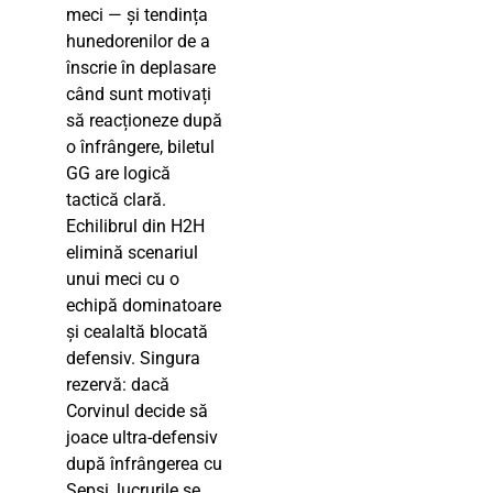
meci — și tendința
hunedorenilor de a
înscrie în deplasare
când sunt motivați
să reacționeze după
o înfrângere, biletul
GG are logică
tactică clară.
Echilibrul din H2H
elimină scenariul
unui meci cu o
echipă dominatoare
și cealaltă blocată
defensiv. Singura
rezervă: dacă
Corvinul decide să
joace ultra-defensiv
după înfrângerea cu
Sepsi, lucrurile se