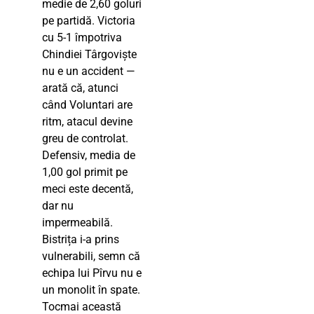
medie de 2,60 goluri
pe partidă. Victoria
cu 5-1 împotriva
Chindiei Târgoviște
nu e un accident —
arată că, atunci
când Voluntari are
ritm, atacul devine
greu de controlat.
Defensiv, media de
1,00 gol primit pe
meci este decentă,
dar nu
impermeabilă.
Bistrița i-a prins
vulnerabili, semn că
echipa lui Pîrvu nu e
un monolit în spate.
Tocmai această