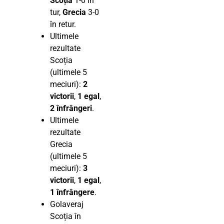
Scoția
1-0 în
tur,
Grecia
3-0
în retur.
Ultimele
rezultate
Scoția
(ultimele 5
meciuri):
2
victorii
,
1 egal
,
2 înfrângeri
.
Ultimele
rezultate
Grecia
(ultimele 5
meciuri):
3
victorii
,
1 egal
,
1 înfrângere
.
Golaveraj
Scoția în