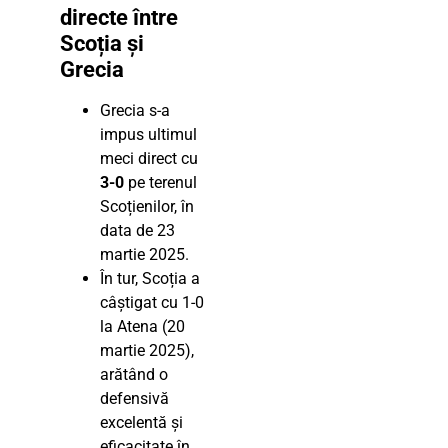
directe între
Scoția și
Grecia
Grecia s-a
impus ultimul
meci direct cu
3-0
pe terenul
Scoțienilor, în
data de 23
martie 2025.
În tur, Scoția a
câștigat cu 1-0
la Atena (20
martie 2025),
arătând o
defensivă
excelentă și
eficacitate în