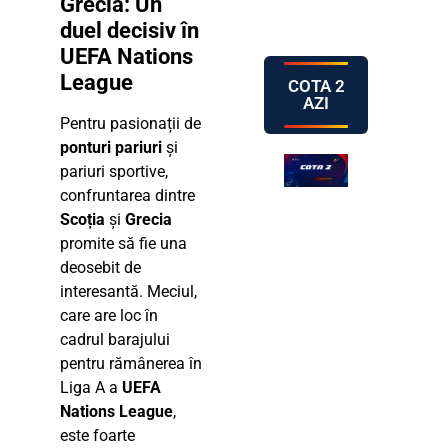
Grecia: Un
duel decisiv în
UEFA Nations
League
COTA 2
AZI
Pentru pasionații de
ponturi pariuri
și
pariuri sportive,
confruntarea dintre
Scoția
și
Grecia
promite să fie una
deosebit de
interesantă. Meciul,
care are loc în
cadrul barajului
pentru rămânerea în
Liga A a
UEFA
Nations League
,
este foarte