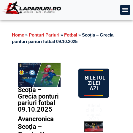
Home
»
Ponturi Pariuri
»
Fotbal
»
Scoția – Grecia
ponturi pariuri fotbal 09.10.2025
BILETUL
ZILEI
AZI
Scoția –
Grecia ponturi
pariuri fotbal
Biletul
09.10.2025
zilei – 8
august
Avancronica
2026
Scoția –