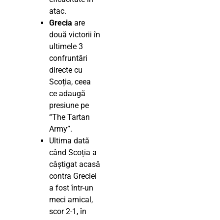
atac.
Grecia
are
două victorii în
ultimele 3
confruntări
directe cu
Scoția, ceea
ce adaugă
presiune pe
“The Tartan
Army”.
Ultima dată
când Scoția a
câștigat acasă
contra Greciei
a fost într-un
meci amical,
scor 2-1, în