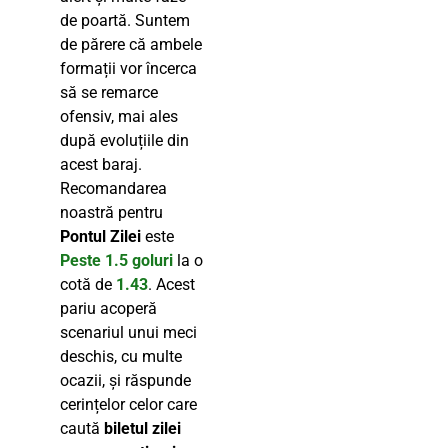
de poartă. Suntem
de părere că ambele
formații vor încerca
să se remarce
ofensiv, mai ales
după evoluțiile din
acest baraj.
Recomandarea
noastră pentru
Pontul Zilei
este
Peste 1.5 goluri
la o
cotă de
1.43
. Acest
pariu acoperă
scenariul unui meci
deschis, cu multe
ocazii, și răspunde
cerințelor celor care
caută
biletul zilei