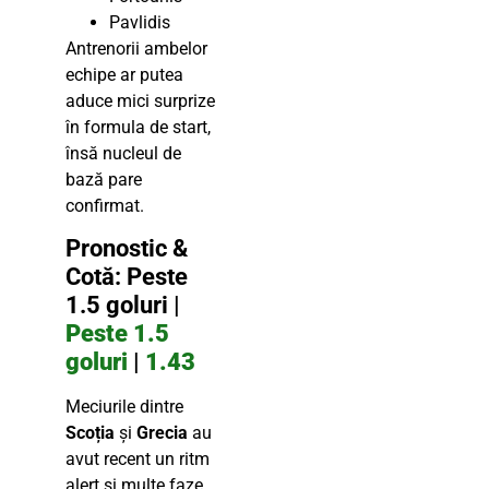
Pavlidis
Antrenorii ambelor
echipe ar putea
aduce mici surprize
în formula de start,
însă nucleul de
bază pare
confirmat.
Pronostic &
Cotă: Peste
1.5 goluri |
Peste 1.5
goluri
|
1.43
Meciurile dintre
Scoția
și
Grecia
au
avut recent un ritm
alert și multe faze