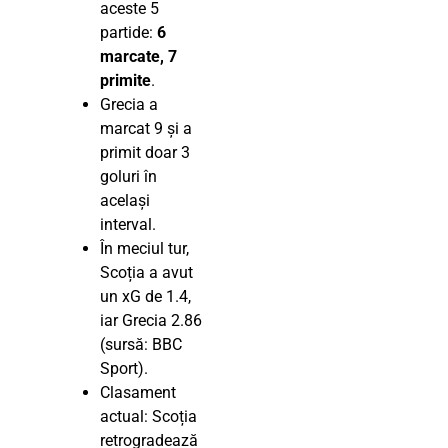
aceste 5
partide:
6
marcate, 7
primite
.
Grecia a
marcat 9 și a
primit doar 3
goluri în
același
interval.
În meciul tur,
Scoția a avut
un xG de 1.4,
iar Grecia 2.86
(sursă: BBC
Sport).
Clasament
actual: Scoția
retrogradează