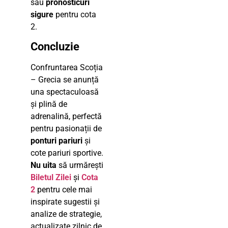
sau
pronosticuri
sigure
pentru cota
2.
Concluzie
Confruntarea Scoția
– Grecia se anunță
una spectaculoasă
și plină de
adrenalină, perfectă
pentru pasionații de
ponturi pariuri
și
cote pariuri sportive.
Nu uita
să urmărești
Biletul Zilei
și
Cota
2
pentru cele mai
inspirate sugestii și
analize de strategie,
actualizate zilnic de