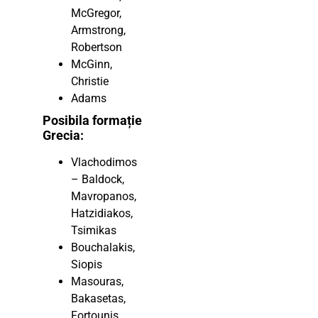
McGregor,
Armstrong,
Robertson
McGinn,
Christie
Adams
Posibila formație
Grecia:
Vlachodimos
– Baldock,
Mavropanos,
Hatzidiakos,
Tsimikas
Bouchalakis,
Siopis
Masouras,
Bakasetas,
Fortounis