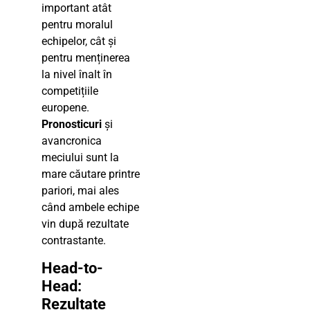
important atât
pentru moralul
echipelor, cât și
pentru menținerea
la nivel înalt în
competițiile
europene.
Pronosticuri
și
avancronica
meciului sunt la
mare căutare printre
pariori, mai ales
când ambele echipe
vin după rezultate
contrastante.
Head-to-
Head:
Rezultate