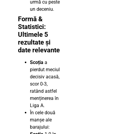
urmă cu peste
un deceniu.
Formă &
Statistici:
Ultimele 5
rezultate și
date relevante
Scoția
a
pierdut meciul
decisiv acasă,
scor 0-3,
ratând astfel
menținerea în
Liga A.
În cele două
manșe ale
barajului: