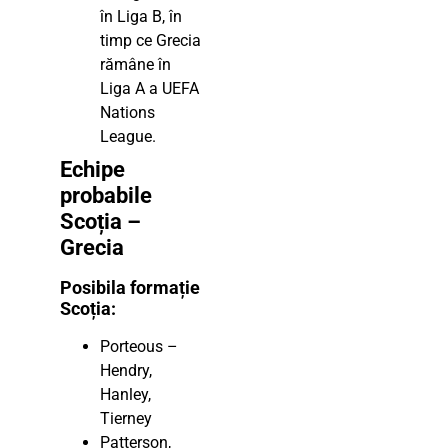
în Liga B, în
timp ce Grecia
rămâne în
Liga A a UEFA
Nations
League.
Echipe
probabile
Scoția –
Grecia
Posibila formație
Scoția:
Porteous –
Hendry,
Hanley,
Tierney
Patterson,