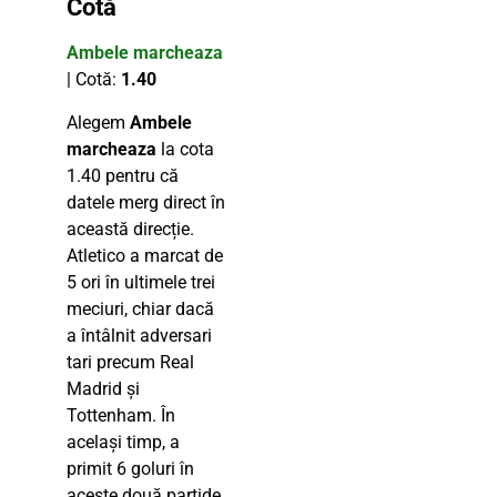
Cotă
Ambele marcheaza
| Cotă:
1.40
Alegem
Ambele
marcheaza
la cota
1.40 pentru că
datele merg direct în
această direcție.
Atletico a marcat de
5 ori în ultimele trei
meciuri, chiar dacă
a întâlnit adversari
tari precum Real
Madrid și
Tottenham. În
același timp, a
primit 6 goluri în
aceste două partide,