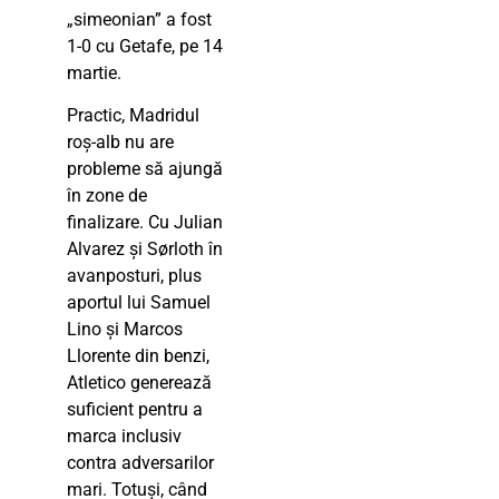
„simeonian” a fost
1-0 cu Getafe, pe 14
martie.
Practic, Madridul
roș-alb nu are
probleme să ajungă
în zone de
finalizare. Cu Julian
Alvarez și Sørloth în
avanposturi, plus
aportul lui Samuel
Lino și Marcos
Llorente din benzi,
Atletico generează
suficient pentru a
marca inclusiv
contra adversarilor
mari. Totuși, când