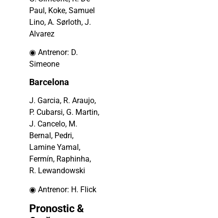
Paul, Koke, Samuel
Lino, A. Sørloth, J.
Alvarez
◉ Antrenor: D.
Simeone
Barcelona
J. Garcia, R. Araujo,
P. Cubarsi, G. Martin,
J. Cancelo, M.
Bernal, Pedri,
Lamine Yamal,
Fermín, Raphinha,
R. Lewandowski
◉ Antrenor: H. Flick
Pronostic &