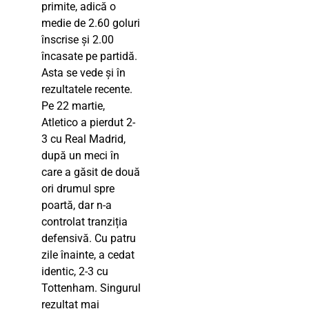
primite, adică o
medie de 2.60 goluri
înscrise și 2.00
încasate pe partidă.
Asta se vede și în
rezultatele recente.
Pe 22 martie,
Atletico a pierdut 2-
3 cu Real Madrid,
după un meci în
care a găsit de două
ori drumul spre
poartă, dar n-a
controlat tranziția
defensivă. Cu patru
zile înainte, a cedat
identic, 2-3 cu
Tottenham. Singurul
rezultat mai