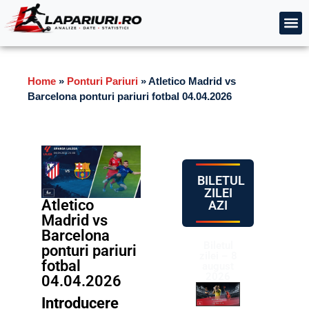
Home
»
Ponturi Pariuri
»
Atletico Madrid vs
Barcelona ponturi pariuri fotbal 04.04.2026
BILETUL
ZILEI
Atletico
AZI
Madrid vs
Barcelona
Biletul
ponturi pariuri
zilei – 8
fotbal
august
2026
04.04.2026
Introducere