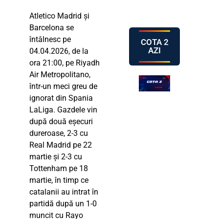
Atletico Madrid și
Barcelona se
întâlnesc pe
COTA 2
AZI
04.04.2026, de la
ora 21:00, pe Riyadh
Air Metropolitano,
într-un meci greu de
ignorat din Spania
LaLiga. Gazdele vin
după două eșecuri
dureroase, 2-3 cu
Real Madrid pe 22
martie și 2-3 cu
Tottenham pe 18
martie, în timp ce
catalanii au intrat în
partidă după un 1-0
muncit cu Rayo