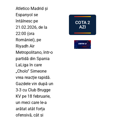
Atletico Madrid și
Espanyol se
întâlnesc pe
COTA 2
AZI
21.02.2026, de la
22:00 (ora
României), pe
Riyadh Air
Metropolitano, într-o
partidă din Spania
LaLiga în care
„Cholo” Simeone
vrea reacție rapidă.
Gazdele vin după un
3-3 cu Club Brugge
KV pe 18 februarie,
un meci care le-a
arătat atât forța
ofensivă, cât și