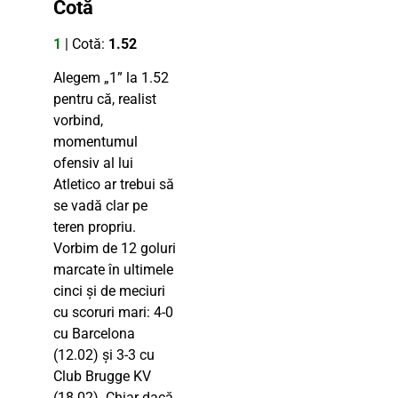
Cotă
1
| Cotă:
1.52
Alegem „1” la 1.52
pentru că, realist
vorbind,
momentumul
ofensiv al lui
Atletico ar trebui să
se vadă clar pe
teren propriu.
Vorbim de 12 goluri
marcate în ultimele
cinci și de meciuri
cu scoruri mari: 4-0
cu Barcelona
(12.02) și 3-3 cu
Club Brugge KV
(18.02). Chiar dacă