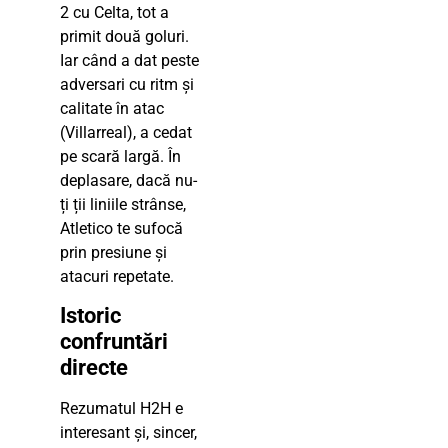
2 cu Celta, tot a
primit două goluri.
Iar când a dat peste
adversari cu ritm și
calitate în atac
(Villarreal), a cedat
pe scară largă. În
deplasare, dacă nu-
ți ții liniile strânse,
Atletico te sufocă
prin presiune și
atacuri repetate.
Istoric
confruntări
directe
Rezumatul H2H e
interesant și, sincer,