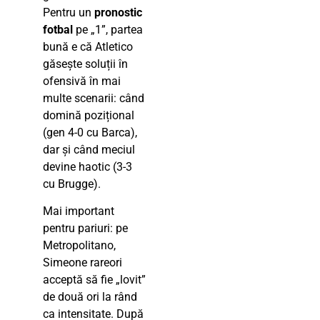
Pentru un
pronostic
fotbal
pe „1”, partea
bună e că Atletico
găsește soluții în
ofensivă în mai
multe scenarii: când
domină pozițional
(gen 4-0 cu Barca),
dar și când meciul
devine haotic (3-3
cu Brugge).
Mai important
pentru pariuri: pe
Metropolitano,
Simeone rareori
acceptă să fie „lovit”
de două ori la rând
ca intensitate. După