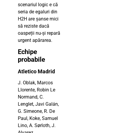
scenariul logic e că
seria de egaluri din
H2H are șanse mici
să reziste dacă
oaspeții nu-și repară
urgent apărarea.
Echipe
probabile
Atletico Madrid
J. Oblak, Marcos
Llorente, Robin Le
Normand, C.
Lenglet, Javi Galán,
G. Simeone, R. De
Paul, Koke, Samuel
Lino, A. Sørloth, J.
Alvarez