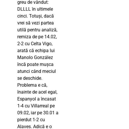
greu de vândut:
DLLLL în ultimele
cinci. Totuși, dacă
vrei să vezi partea
utilă pentru analiză,
remiza de pe 14.02,
2-2 cu Celta Vigo,
arată că echipa lui
Manolo González
încă poate mușca
atunci când meciul
se deschide.
Problema e că,
înainte de acel egal,
Espanyol a încasat
1-4 cu Villarreal pe
09.02, iar pe 30.01 a
pierdut 1-2 cu
Alaves. Adică e o