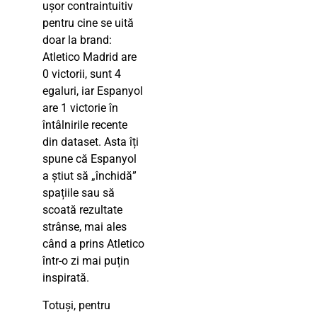
ușor contraintuitiv
pentru cine se uită
doar la brand:
Atletico Madrid are
0 victorii, sunt 4
egaluri, iar Espanyol
are 1 victorie în
întâlnirile recente
din dataset. Asta îți
spune că Espanyol
a știut să „închidă”
spațiile sau să
scoată rezultate
strânse, mai ales
când a prins Atletico
într-o zi mai puțin
inspirată.
Totuși, pentru