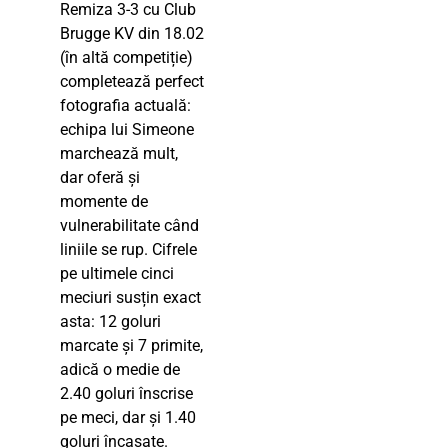
Remiza 3-3 cu Club
Brugge KV din 18.02
(în altă competiție)
completează perfect
fotografia actuală:
echipa lui Simeone
marchează mult,
dar oferă și
momente de
vulnerabilitate când
liniile se rup. Cifrele
pe ultimele cinci
meciuri susțin exact
asta: 12 goluri
marcate și 7 primite,
adică o medie de
2.40 goluri înscrise
pe meci, dar și 1.40
goluri încasate.