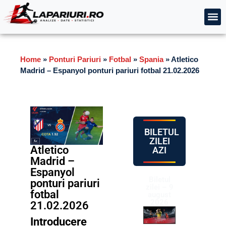
Home
»
Ponturi Pariuri
»
Fotbal
»
Spania
»
Atletico
Madrid – Espanyol ponturi pariuri fotbal 21.02.2026
BILETUL
ZILEI
Atletico
AZI
Madrid –
Espanyol
Biletul
ponturi pariuri
zilei – 9
fotbal
august
2026
21.02.2026
Introducere