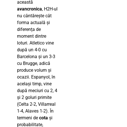
această
avancronica
, H2H-ul
nu cântărește cât
forma actuală și
diferența de
moment dintre
loturi. Atletico vine
după un 4-0 cu
Barcelona și un 3-3
cu Brugge, adică
produce volum și
ocazii. Espanyol, în
același timp, vine
după meciuri cu 2, 4
și 2 goluri primite
(Celta 2-2, Villarreal
1-4, Alaves 1-2). În
termeni de
cota
și
probabilitate,