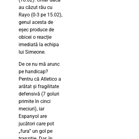
au căzut rău cu
Rayo (0-3 pe 15.02),
genul acesta de
eșec produce de
obicei o reacție
imediată la echipa
lui Simeone.
De ce nu mă arunc
pe handicap?
Pentru că Atletico a
arătat și fragilitate
defensivă (7 goluri
primite în cinci
meciuri), iar
Espanyol are
jucători care pot
„fura” un gol pe
tranziție. Dar, în