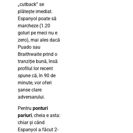
„cutback” se
plătește imediat.
Espanyol poate să
marcheze (1.20
goluri pe meci nu e
zero), mai ales dacă
Puado sau
Braithwaite prind o
tranziție bună, însă
profilul lor recent
spune că, în 90 de
minute, vor oferi
șanse clare
adversarului.
Pentru
ponturi
pariuri
, cheia e asta:
chiar și când
Espanyol a făcut 2-