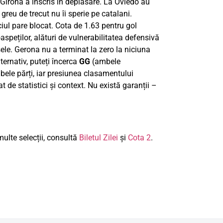
 Girona a înscris în deplasare. La Oviedo au
greu de trecut nu îi sperie pe catalani.
ciul pare blocat. Cota de 1.63 pentru gol
speților, alături de vulnerabilitatea defensivă
ele. Gerona nu a terminat la zero la niciuna
lternativ, puteți încerca
GG
(ambele
ele părți, iar presiunea clasamentului
at de statistici și context. Nu există garanții –
ulte selecții, consultă
Biletul Zilei
și
Cota 2
.