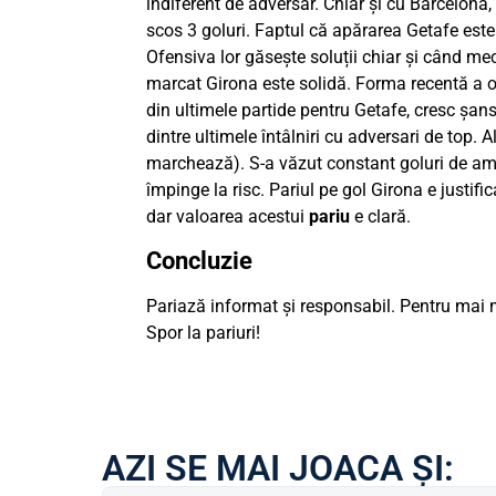
indiferent de adversar. Chiar și cu Barcelona,
scos 3 goluri. Faptul că apărarea Getafe este 
Ofensiva lor găsește soluții chiar și când me
marcat Girona este solidă. Forma recentă a oa
din ultimele partide pentru Getafe, cresc șans
dintre ultimele întâlniri cu adversari de top. A
marchează). S-a văzut constant goluri de amb
împinge la risc. Pariul pe gol Girona e justific
dar valoarea acestui
pariu
e clară.
Concluzie
Pariază informat și responsabil. Pentru mai m
Spor la pariuri!
AZI SE MAI JOACA ȘI: