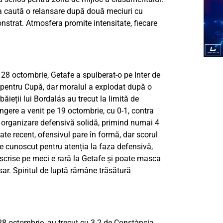
na caută o relansare după două meciuri cu
strat. Atmosfera promite intensitate, fiecare
8 octombrie, Getafe a spulberat-o pe Inter de
 pentru Cupă, dar moralul a explodat după o
ăieții lui Bordalás au trecut la limită de
ângere a venit pe 19 octombrie, cu 0-1, contra
t organizare defensivă solidă, primind numai 4
cate recent, ofensivul pare în formă, dar scorul
e cunoscut pentru atenția la faza defensivă,
înscrise pe meci e rară la Getafe și poate masca
r. Spiritul de luptă rămâne trăsătură
28 octombrie, au trecut cu 3-2 de Constància