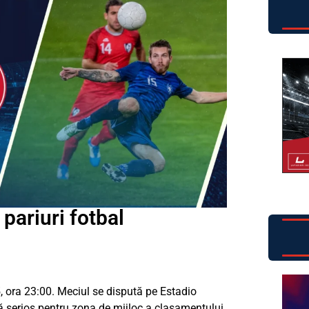
pariuri fotbal
, ora 23:00. Meciul se dispută pe Estadio
 serios pentru zona de mijloc a clasamentului.