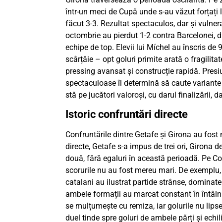
într-un meci de Cupă unde s-au văzut forțați l
făcut 3-3. Rezultat spectaculos, dar și vulnera
octombrie au pierdut 1-2 contra Barcelonei, 
echipe de top. Elevii lui Míchel au înscris de 
scârțâie – opt goluri primite arată o fragilitat
pressing avansat și construcție rapidă. Presiu
spectaculoase îl determină să caute variante
stă pe jucători valoroși, cu darul finalizării,
Istoric confruntări directe
Confruntările dintre Getafe și Girona au fost
directe, Getafe s-a impus de trei ori, Girona d
două, fără egaluri în această perioadă. Pe Co
scorurile nu au fost mereu mari. De exemplu, 
catalani au ilustrat partide strânse, dominate
ambele formații au marcat constant în întâlnir
se mulțumește cu remiza, iar golurile nu lips
duel tinde spre goluri de ambele părți și echil