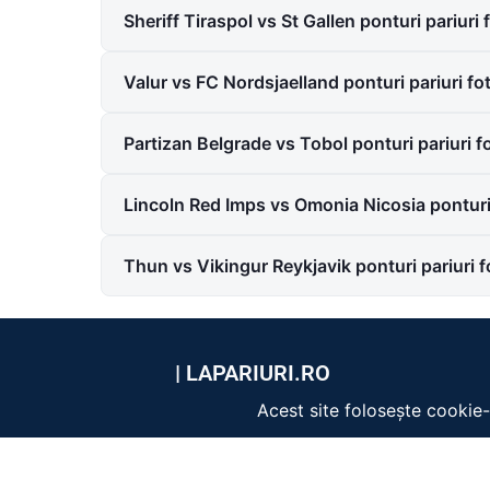
Sheriff Tiraspol vs St Gallen ponturi pariur
Valur vs FC Nordsjaelland ponturi pariuri f
Partizan Belgrade vs Tobol ponturi pariuri 
Lincoln Red Imps vs Omonia Nicosia ponturi
Thun vs Vikingur Reykjavik ponturi pariuri 
|
LAPARIURI.RO
Joacă responsabil. 18+ Site-ul este
interzis minorilor. Jocurile de noroc
pot deveni o problemă cu
consecințe serioase dacă nu sunt