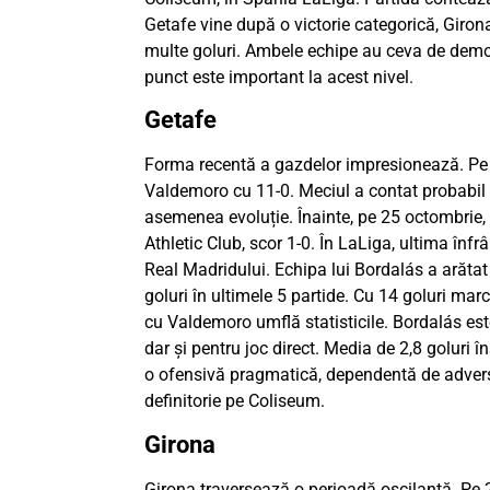
Getafe vine după o victorie categorică, Giro
multe goluri. Ambele echipe au ceva de demon
punct este important la acest nivel.
Getafe
Forma recentă a gazdelor impresionează. Pe 2
Valdemoro cu 11-0. Meciul a contat probabil
asemenea evoluție. Înainte, pe 25 octombrie, b
Athletic Club, scor 1-0. În LaLiga, ultima înfr
Real Madridului. Echipa lui Bordalás a arăta
goluri în ultimele 5 partide. Cu 14 goluri mar
cu Valdemoro umflă statisticile. Bordalás est
dar și pentru joc direct. Media de 2,8 goluri 
o ofensivă pragmatică, dependentă de adversa
definitorie pe Coliseum.
Girona
Girona traversează o perioadă oscilantă. Pe 