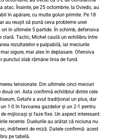
a atac. Înainte, pe 25 octombrie, la Oviedo, au
bil în apărare, cu multe goluri primite. Pe 18
dar au reușit să pună ceva probleme unei
9 ori în ultimele 5 partide. În schimb, defensiva
e clară. Tactic, Míchel caută un echilibru între
nea rezultatelor e palpabilă, iar meciurile
 mai sigure, mai ales în deplasare. Ofensiva
 dar punctul slab rămâne linia de fund.
 mereu tensionate. Din ultimele cinci meciuri
e două ori. Asta confirmă echilibrul dintre cele
liseum, Getafe a avut tradițional un plus, dar
un 1-0 în favoarea gazdelor și un 2-1 pentru
 de mijlocași și faze fixe. Un aspect interesant:
ile recente. Duelurile au arătat că niciuna nu
esc, indiferent de miză. Datele confirmă: acest
ibru pe tabelă.