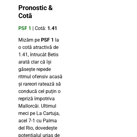
Pronostic &
Cotă
PSF 1
| Cotă:
1.41
Mizăm pe
PSF 1
la
o cotă atractivă de
1.41, întrucât Betis
arată clar că își
găsește repede
ritmul ofensiv acasă
și rareori ratează să
conducă cel puțin o
repriză împotriva
Mallorcăi. Ultimul
meci pe La Cartuja,
acel 7-1 cu Palma
del Rio, dovedește
potențialul uriaș de