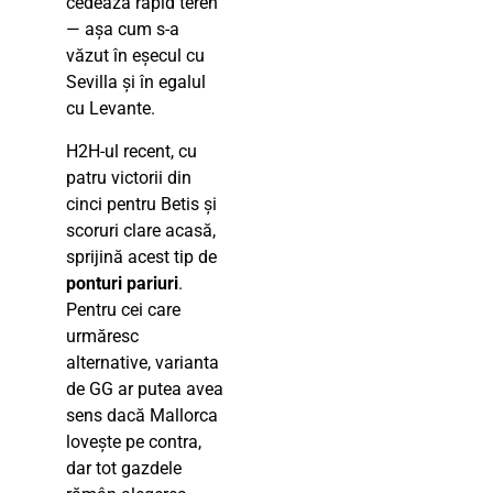
cedează rapid teren
— așa cum s-a
văzut în eșecul cu
Sevilla și în egalul
cu Levante.
H2H-ul recent, cu
patru victorii din
cinci pentru Betis și
scoruri clare acasă,
sprijină acest tip de
ponturi pariuri
.
Pentru cei care
urmăresc
alternative, varianta
de GG ar putea avea
sens dacă Mallorca
lovește pe contra,
dar tot gazdele