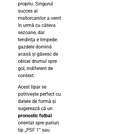
propriu. Singurul
succes al
mallorcanilor a venit
în urmă cu câteva
sezoane, dar
tendința e limpede:
gazdele domină
acasă și găsesc de
obicei drumul spre
gol, indiferent de
context.
Acest tipar se
potrivește perfect cu
datele de formă și
sugerează că un
pronostic fotbal
orientat spre pariuri
tip „PSF 1” sau