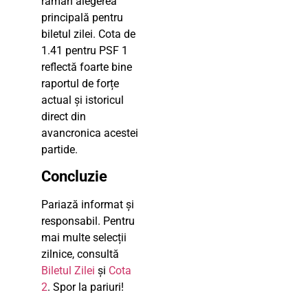
rămân alegerea
principală pentru
biletul zilei. Cota de
1.41 pentru PSF 1
reflectă foarte bine
raportul de forțe
actual și istoricul
direct din
avancronica acestei
partide.
Concluzie
Pariază informat și
responsabil. Pentru
mai multe selecții
zilnice, consultă
Biletul Zilei
și
Cota
2
. Spor la pariuri!