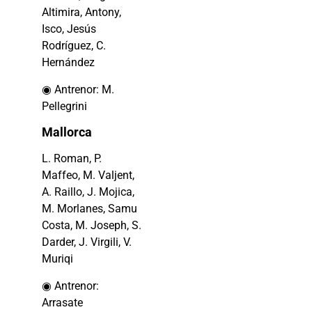
Altimira, Antony,
Isco, Jesús
Rodríguez, C.
Hernández
◉ Antrenor: M.
Pellegrini
Mallorca
L. Roman, P.
Maffeo, M. Valjent,
A. Raillo, J. Mojica,
M. Morlanes, Samu
Costa, M. Joseph, S.
Darder, J. Virgili, V.
Muriqi
◉ Antrenor:
Arrasate