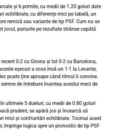
arcate și 6 primite, cu medii de 1.20 goluri date
i echilibrate, cu diferențe mici pe tabelă, un
spre remiză sau variante de tip PSF. Cum nu se
t jocul, pariurile pe rezultate strânse capătă
recent 0-2 cu Girona și tot 0-2 cu Barcelona,
 aceste eșecuri a scos însă un 1-1 la Levante,
ez poate ține aproape când ritmul îi convine.
ă semne de întrebare înaintea acestui meci de
 în ultimele 5 dueluri, cu medii de 0.80 goluri
oacă prudent, se apără jos și încearcă să
ri mici și confruntări echilibrate. Tocmai acest
i, împinge logica spre un pronostic de tip PSF