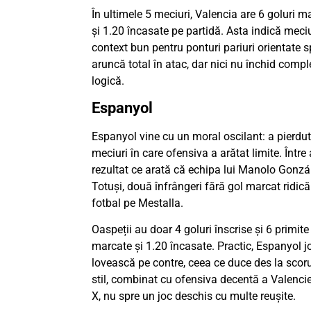
În ultimele 5 meciuri, Valencia are 6 goluri m
și 1.20 încasate pe partidă. Asta indică meciur
context bun pentru ponturi pariuri orientate 
aruncă total în atac, dar nici nu închid comple
logică.
Espanyol
Espanyol vine cu un moral oscilant: a pierdut 
meciuri în care ofensiva a arătat limite. Între
rezultat ce arată că echipa lui Manolo Gonzál
Totuși, două înfrângeri fără gol marcat ridic
fotbal pe Mestalla.
Oaspeții au doar 4 goluri înscrise și 6 primite
marcate și 1.20 încasate. Practic, Espanyol j
lovească pe contre, ceea ce duce des la scoru
stil, combinat cu ofensiva decentă a Valencie
X, nu spre un joc deschis cu multe reușite.