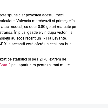
irecte spune clar povestea acestui meci:
i calculate. Valencia marchează și primește în
e atac modest, cu doar 0.80 goluri marcate pe
trânsă. În plus, gazdele vin după victorii la
aspeții au scos recent un 1-1 la Levante,
PSF X la această cotă oferă un echilibru bun
zat pe statistici și pe H2H-ul extrem de
Cota 2
pe Lapariuri.ro pentru și mai multe