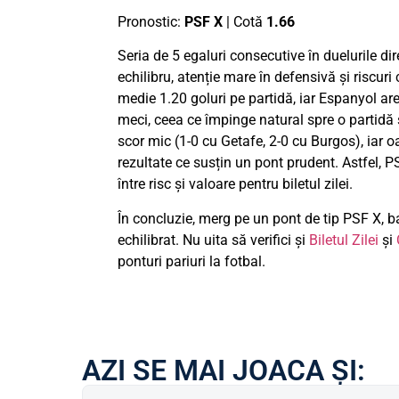
Pronostic:
PSF X
| Cotă
1.66
Seria de 5 egaluri consecutive în duelurile d
echilibru, atenție mare în defensivă și riscur
medie 1.20 goluri pe partidă, iar Espanyol ar
meci, ceea ce împinge natural spre o partidă s
scor mic (1-0 cu Getafe, 2-0 cu Burgos), iar o
rezultate ce susțin un pont prudent. Astfel, 
între risc și valoare pentru biletul zilei.
În concluzie, merg pe un pont de tip PSF X, ba
echilibrat. Nu uita să verifici și
Biletul Zilei
și
ponturi pariuri la fotbal.
AZI SE MAI JOACA ȘI: