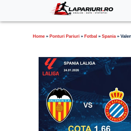
Home
»
Ponturi Pariuri
»
Fotbal
»
Spania
»
Valen