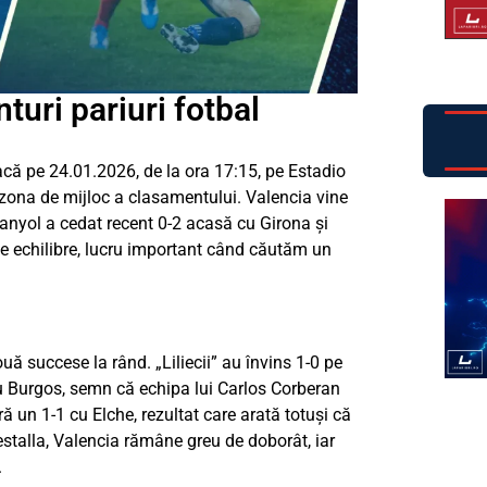
turi pariuri fotbal
că pe 24.01.2026, de la ora 17:15, pe Estadio
 zona de mijloc a clasamentului. Valencia vine
anyol a cedat recent 0-2 acasă cu Girona și
n de echilibre, lucru important când căutăm un
ă succese la rând. „Liliecii” au învins 1-0 pe
cu Burgos, semn că echipa lui Carlos Corberan
ă un 1-1 cu Elche, rezultat care arată totuși că
estalla, Valencia rămâne greu de doborât, iar
.