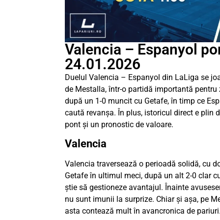
Valencia – Espanyol pon
24.01.2026
Duelul Valencia – Espanyol din LaLiga se joa
de Mestalla, într-o partidă importantă pentru
după un 1-0 muncit cu Getafe, în timp ce Esp
caută revanșa. În plus, istoricul direct e pli
pont și un pronostic de valoare.
Valencia
Valencia traversează o perioadă solidă, cu dou
Getafe în ultimul meci, după un alt 2-0 clar 
știe să gestioneze avantajul. Înainte avuseser
nu sunt imunii la surprize. Chiar și așa, pe M
asta contează mult în avancronica de pariuri