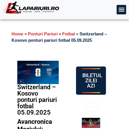
Home
»
Ponturi Pariuri
»
Fotbal
»
Switzerland –
Kosovo ponturi pariuri fotbal 05.09.2025
BILETUL
ZILEI
AZI
Switzerland –
Kosovo
ponturi pariuri
Biletul
fotbal
zilei – 8
august
05.09.2025
2026
Avancronica