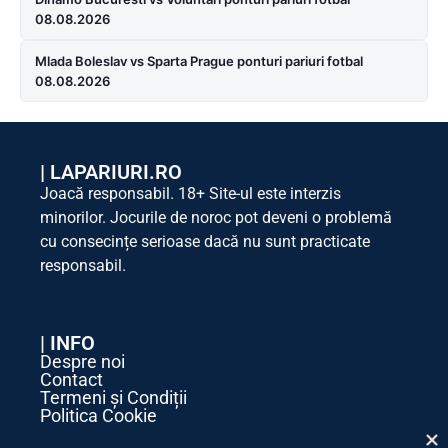
08.08.2026
Mlada Boleslav vs Sparta Prague ponturi pariuri fotbal
08.08.2026
|
LAPARIURI.RO
Joacă responsabil. 18+ Site-ul este interzis
minorilor. Jocurile de noroc pot deveni o problemă
cu consecințe serioase dacă nu sunt practicate
responsabil.
| INFO
Despre noi
Contact
Termeni și Condiții
Politica Cookie
Politica de Confidențialitate