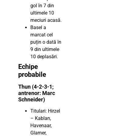
gol în 7 din
ultimele 10
meciuri acasă.
Basel a
marcat cel
puțin o dată în
9 din ultimele
10 deplasări.
Echipe
probabile
Thun (4-2-3-1;
antrenor: Marc
Schneider)
Titulari: Hirzel
– Kablan,
Havenaar,
Glarner,