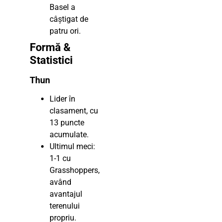
Basel a
câștigat de
patru ori.
Formă &
Statistici
Thun
Lider în
clasament, cu
13 puncte
acumulate.
Ultimul meci:
1-1 cu
Grasshoppers,
având
avantajul
terenului
propriu.