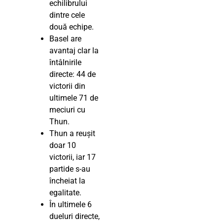
echilibrului
dintre cele
două echipe.
Basel are
avantaj clar la
întâlnirile
directe: 44 de
victorii din
ultimele 71 de
meciuri cu
Thun.
Thun a reușit
doar 10
victorii, iar 17
partide s-au
încheiat la
egalitate.
În ultimele 6
dueluri directe,