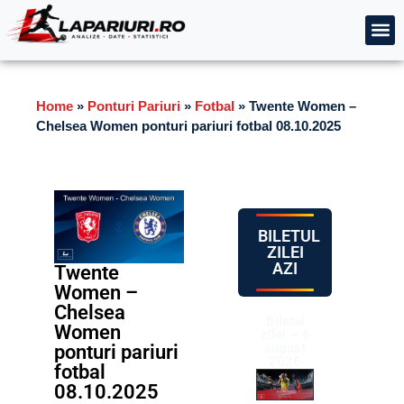
Home
»
Ponturi Pariuri
»
Fotbal
»
Twente Women –
Chelsea Women ponturi pariuri fotbal 08.10.2025
BILETUL
ZILEI
AZI
Twente
Women –
Chelsea
Biletul
Women
zilei – 6
august
ponturi pariuri
2026
fotbal
08.10.2025