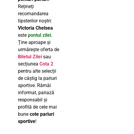
Rețineți
recomandarea
tipsterilor noștri:
Victoria Chelsea
este
pontul zilei
.
Ține aproape și
urmărește oferta de
Biletul Zilei
sau
secțiunea
Cota 2
pentru alte selecții
de câștig la pariuri
sportive. Rămâi
informat, pariază
responsabil și
profită de cele mai
bune
cote pariuri
sportive
!