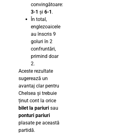
convingătoare:
3-1
și
6-1
.
În total,
englezoaicele
au înscris 9
goluri în 2
confruntări,
primind doar
2.
Aceste rezultate
sugerează un
avantaj clar pentru
Chelsea și trebuie
ținut cont la orice
bilet la pariuri
sau
ponturi pariuri
plasate pe această
partidă.