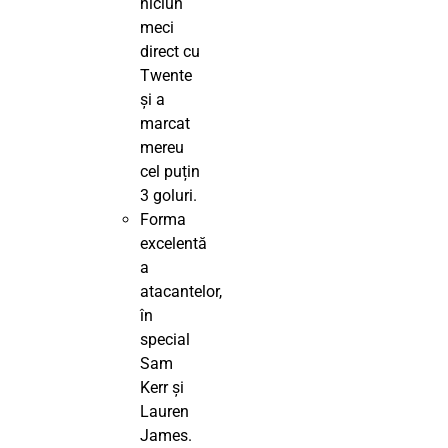
niciun
meci
direct cu
Twente
și a
marcat
mereu
cel puțin
3 goluri.
Forma
excelentă
a
atacantelor,
în
special
Sam
Kerr și
Lauren
James.