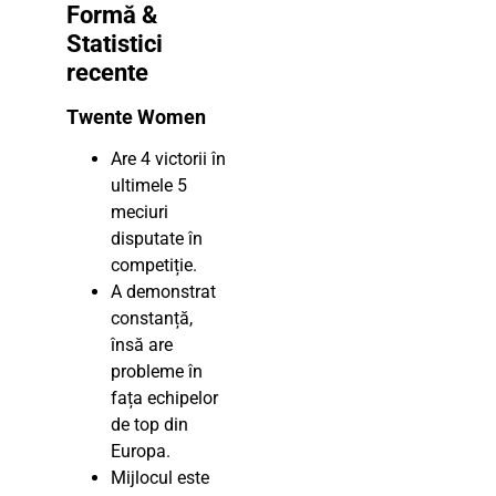
Formă &
Statistici
recente
Twente Women
Are 4 victorii în
ultimele 5
meciuri
disputate în
competiție.
A demonstrat
constanță,
însă are
probleme în
fața echipelor
de top din
Europa.
Mijlocul este