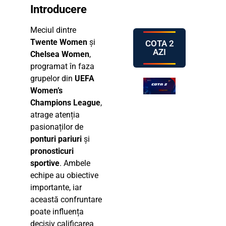
Introducere
Meciul dintre
Twente Women
și
COTA 2
AZI
Chelsea Women
,
programat în faza
grupelor din
UEFA
Women’s
Champions League
,
atrage atenția
pasionaților de
ponturi pariuri
și
pronosticuri
sportive
. Ambele
echipe au obiective
importante, iar
această confruntare
poate influența
decisiv calificarea