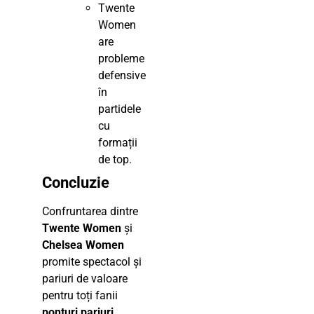
Twente
Women
are
probleme
defensive
în
partidele
cu
formații
de top.
Concluzie
Confruntarea dintre
Twente Women
și
Chelsea Women
promite spectacol și
pariuri de valoare
pentru toți fanii
ponturi pariuri
.