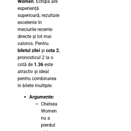
Women
. Echipa are
experiență
superioară, rezultate
excelente în
meciurile recente
directe și lot mai
valoros. Pentru
biletul zilei
și
cota 2
,
pronosticul 2 la o
cotă de
1.36
este
atractiv și ideal
pentru combinarea
în bilete multiple.
Argumente:
Chelsea
Women
nu a
pierdut