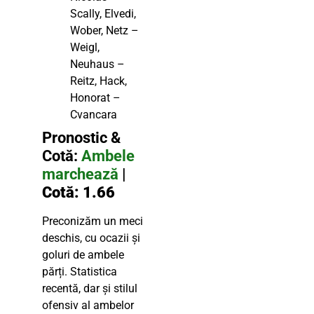
Scally, Elvedi,
Wober, Netz –
Weigl,
Neuhaus –
Reitz, Hack,
Honorat –
Cvancara
Pronostic &
Cotă:
Ambele
marchează
|
Cotă: 1.66
Preconizăm un meci
deschis, cu ocazii și
goluri de ambele
părți. Statistica
recentă, dar și stilul
ofensiv al ambelor