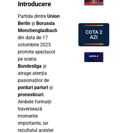
Introducere
Partida dintre
Union
Berlin
și
Borussia
Monchengladbach
COTA 2
AZI
din data de 17
octombrie 2025
promite spectacol
pe scena
Bundesliga
și
atrage atenția
pasionaților de
ponturi pariuri
și
pronosticuri
.
Ambele formații
traversează
momente
importante, iar
rezultatul acestei