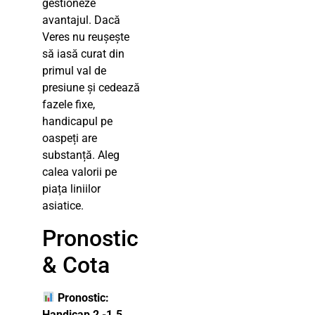
gestioneze
avantajul. Dacă
Veres nu reușește
să iasă curat din
primul val de
presiune și cedează
fazele fixe,
handicapul pe
oaspeți are
substanță. Aleg
calea valorii pe
piața liniilor
asiatice.
Pronostic
& Cota
Pronostic:
Handicap 2 -1.5