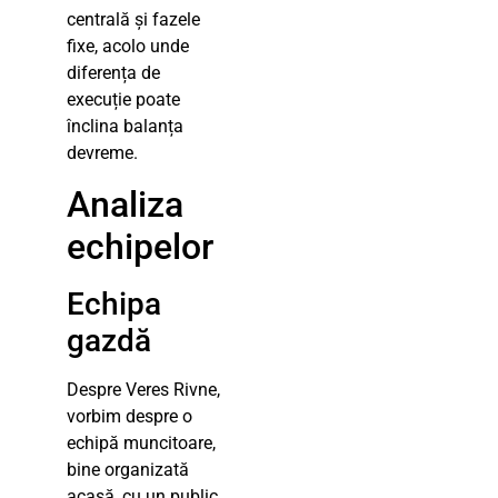
centrală și fazele
fixe, acolo unde
diferența de
execuție poate
înclina balanța
devreme.
Analiza
echipelor
Echipa
gazdă
Despre Veres Rivne,
vorbim despre o
echipă muncitoare,
bine organizată
acasă, cu un public