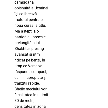
campioana
obișnuită a Ucrainei
își calibrează
motorul pentru o
nouă cursă la titlu.
Mă aștept la o
partidă cu posesie
prelungită a lui
Shakhtar, presing
avansat și ritm
ridicat pe benzi, în
timp ce Veres va
răspunde compact,
cu linii apropiate și
tranziții rapide.
Cheile meciului vor
fi calitatea în ultimii
30 de metri,
densitatea în zona