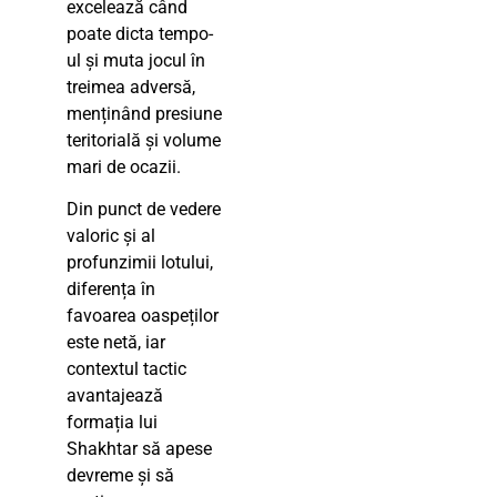
excelează când
poate dicta tempo-
ul și muta jocul în
treimea adversă,
menținând presiune
teritorială și volume
mari de ocazii.
Din punct de vedere
valoric și al
profunzimii lotului,
diferența în
favoarea oaspeților
este netă, iar
contextul tactic
avantajează
formația lui
Shakhtar să apese
devreme și să