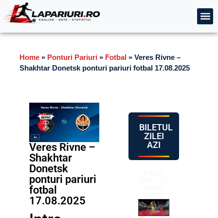
Home
»
Ponturi Pariuri
»
Fotbal
»
Veres Rivne –
Shakhtar Donetsk ponturi pariuri fotbal 17.08.2025
BILETUL
ZILEI
AZI
Veres Rivne –
Shakhtar
Donetsk
Biletul
ponturi pariuri
zilei – 10
august
fotbal
2026
17.08.2025