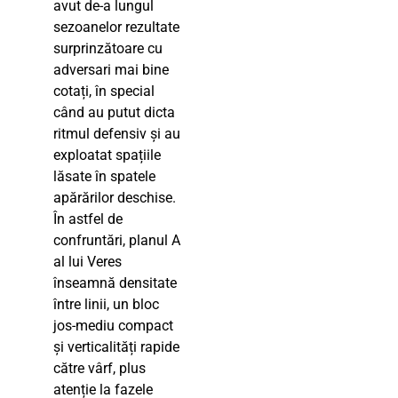
avut de-a lungul
sezoanelor rezultate
surprinzătoare cu
adversari mai bine
cotați, în special
când au putut dicta
ritmul defensiv și au
exploatat spațiile
lăsate în spatele
apărărilor deschise.
În astfel de
confruntări, planul A
al lui Veres
înseamnă densitate
între linii, un bloc
jos-mediu compact
și verticalități rapide
către vârf, plus
atenție la fazele