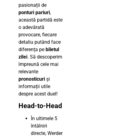
pasionații de
ponturi pariuri
,
această partidă este
o adevărată
provocare, fiecare
detaliu putând face
diferența pe
biletul
zilei
. Să descoperim
împreună cele mai
relevante
pronosticuri
și
informații utile
despre acest duel!
Head-to-Head
În ultimele 5
întâlniri
directe, Werder