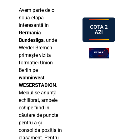
Avem parte de o
nouă etapă
interesantă în
COTA 2
AZI
Germania
Bundesliga
, unde
Werder Bremen
primește vizita
formației Union
Berlin pe
wohninvest
WESERSTADION
.
Meciul se anunță
echilibrat, ambele
echipe fiind în
căutare de puncte
pentru a-și
consolida poziția în
clasament. Pentru