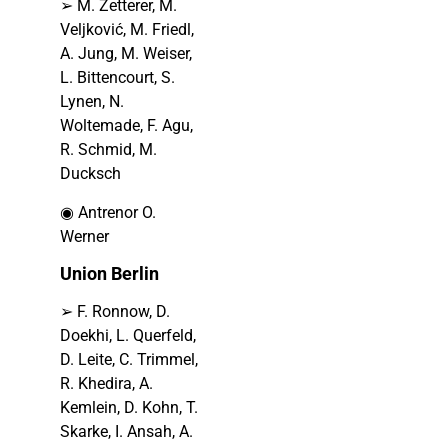
➢ M. Zetterer, M.
Veljković, M. Friedl,
A. Jung, M. Weiser,
L. Bittencourt, S.
Lynen, N.
Woltemade, F. Agu,
R. Schmid, M.
Ducksch
◉ Antrenor O.
Werner
Union Berlin
➢ F. Ronnow, D.
Doekhi, L. Querfeld,
D. Leite, C. Trimmel,
R. Khedira, A.
Kemlein, D. Kohn, T.
Skarke, I. Ansah, A.