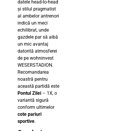
datele head-to-head
și stilul pragmatist
al ambelor antrenori
indică un meci
echilibrat, unde
gazdele par să aibă
un mic avantaj
datorită atmosferei
de pe wohninvest
WESERSTADION.
Recomandarea
noastră pentru
această partidă este
Pontul Zilei
– 1X, o
variantă sigură
conform ultimelor
cote pariuri
sportive
.