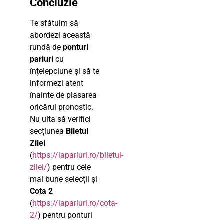
Concluzie
Te sfătuim să
abordezi această
rundă de
ponturi
pariuri
cu
înțelepciune și să te
informezi atent
înainte de plasarea
oricărui pronostic.
Nu uita să verifici
secțiunea
Biletul
Zilei
(
https://lapariuri.ro/biletul-
zilei/
) pentru cele
mai bune selecții și
Cota 2
(
https://lapariuri.ro/cota-
2/
) pentru ponturi