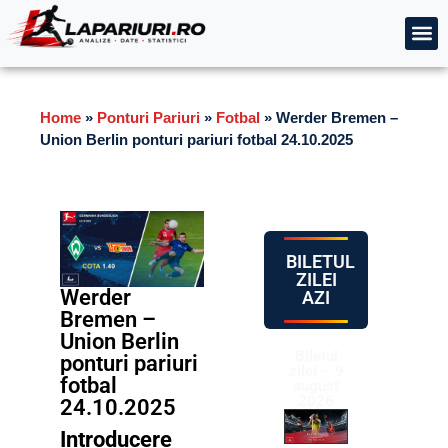
Home
»
Ponturi Pariuri
»
Fotbal
»
Werder Bremen –
Union Berlin ponturi pariuri fotbal 24.10.2025
BILETUL
ZILEI
Werder
AZI
Bremen –
Union Berlin
Biletul
ponturi pariuri
zilei – 9
fotbal
august
2026
24.10.2025
Introducere