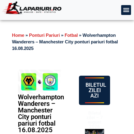
Home
»
Ponturi Pariuri
»
Fotbal
»
Wolverhampton
Wanderers – Manchester City ponturi pariuri fotbal
16.08.2025
BILETUL
ZILEI
AZI
Wolverhampton
Wanderers –
Manchester
Biletul
City ponturi
zilei – 7
august
pariuri fotbal
2026
16.08.2025