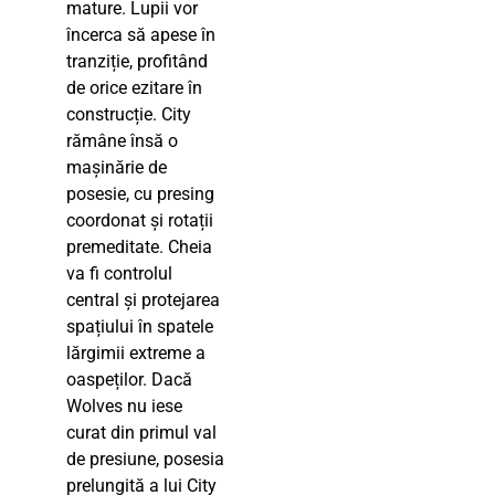
mature. Lupii vor
încerca să apese în
tranziție, profitând
de orice ezitare în
construcție. City
rămâne însă o
mașinărie de
posesie, cu presing
coordonat și rotații
premeditate. Cheia
va fi controlul
central și protejarea
spațiului în spatele
lărgimii extreme a
oaspeților. Dacă
Wolves nu iese
curat din primul val
de presiune, posesia
prelungită a lui City