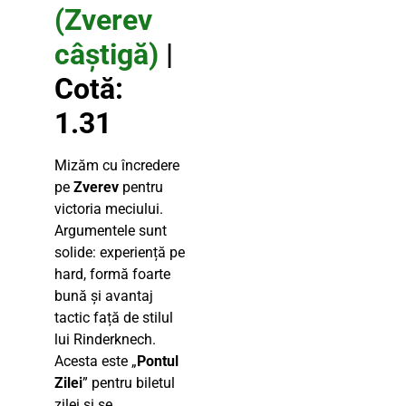
(Zverev
câștigă)
|
Cotă:
1.31
Mizăm cu încredere
pe
Zverev
pentru
victoria meciului.
Argumentele sunt
solide: experiență pe
hard, formă foarte
bună și avantaj
tactic față de stilul
lui Rinderknech.
Acesta este „
Pontul
Zilei
” pentru biletul
zilei și se