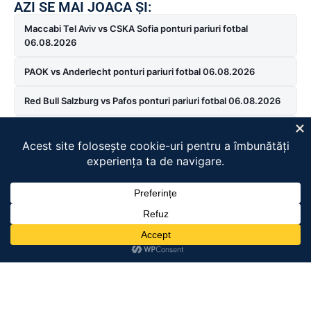
AZI SE MAI JOACA ȘI:
Maccabi Tel Aviv vs CSKA Sofia ponturi pariuri fotbal
06.08.2026
PAOK vs Anderlecht ponturi pariuri fotbal 06.08.2026
Red Bull Salzburg vs Pafos ponturi pariuri fotbal 06.08.2026
Beitar Jerusalem vs Austria Vienna ponturi pariuri fotbal
06.08.2026
CFR Cluj vs Tromso ponturi pariuri fotbal 06.08.2026
|
LAPARIURI.RO
Joacă responsabil. 18+ Site-ul este interzis
minorilor. Jocurile de noroc pot deveni o problemă
cu consecințe serioase dacă nu sunt practicate
responsabil.