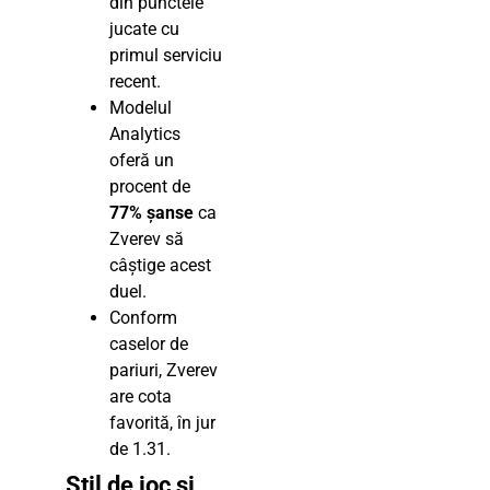
din punctele
jucate cu
primul serviciu
recent.
Modelul
Analytics
oferă un
procent de
77% șanse
ca
Zverev să
câștige acest
duel.
Conform
caselor de
pariuri, Zverev
are cota
favorită, în jur
de 1.31.
Stil de joc și