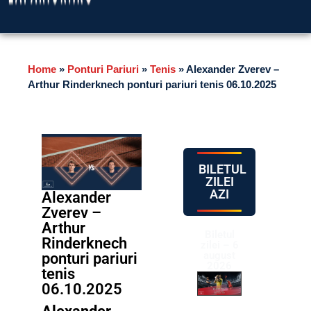
Home
»
Ponturi Pariuri
»
Tenis
»
Alexander Zverev –
Arthur Rinderknech ponturi pariuri tenis 06.10.2025
BILETUL
ZILEI
AZI
Alexander
Zverev –
Arthur
Biletul
Rinderknech
zilei – 6
august
ponturi pariuri
2026
tenis
06.10.2025