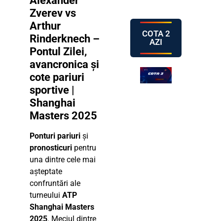
Alexander
Zverev vs
Arthur
COTA 2
Rinderknech –
AZI
Pontul Zilei,
avancronica și
cote pariuri
sportive |
Shanghai
Masters 2025
Ponturi pariuri
și
pronosticuri
pentru
una dintre cele mai
așteptate
confruntări ale
turneului
ATP
Shanghai Masters
2025
. Meciul dintre