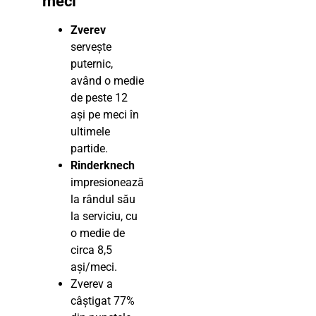
meci
Zverev
servește
puternic,
având o medie
de peste 12
ași pe meci în
ultimele
partide.
Rinderknech
impresionează
la rândul său
la serviciu, cu
o medie de
circa 8,5
ași/meci.
Zverev a
câștigat 77%