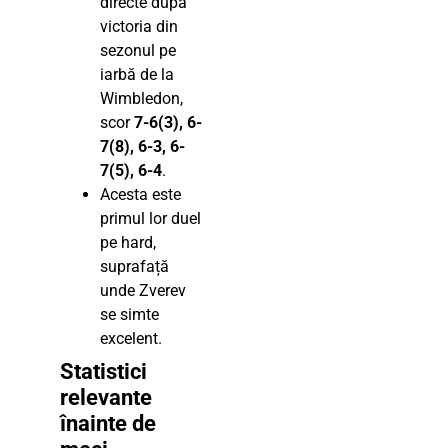
directe după
victoria din
sezonul pe
iarbă de la
Wimbledon,
scor
7-6(3), 6-
7(8), 6-3, 6-
7(5), 6-4
.
Acesta este
primul lor duel
pe hard,
suprafață
unde Zverev
se simte
excelent.
Statistici
relevante
înainte de