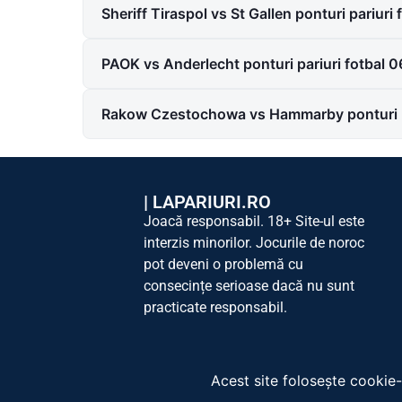
Sheriff Tiraspol vs St Gallen ponturi pariur
PAOK vs Anderlecht ponturi pariuri fotbal 
Rakow Czestochowa vs Hammarby ponturi p
|
LAPARIURI.RO
Joacă responsabil. 18+ Site-ul este
interzis minorilor. Jocurile de noroc
pot deveni o problemă cu
consecințe serioase dacă nu sunt
practicate responsabil.