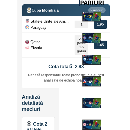
PARIURI
Cupa Mondiala
2 meciuri
Statele Unite ale Americii
1.95
1
Paraguay
2 &
Qatar
peste
1.45
1.5
Elveția
goluri
Cota totală: 2.83
Pariază responsabil! Toate pronosticurile au fost
analizate de echipa noastră.
Analiză
detaliată
meciuri
Cota 2
Statele