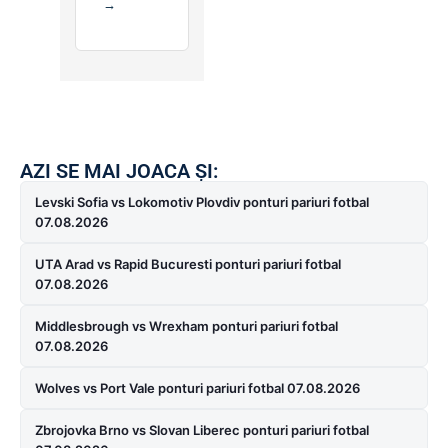
→
AZI SE MAI JOACA ȘI:
Levski Sofia vs Lokomotiv Plovdiv ponturi pariuri fotbal
07.08.2026
UTA Arad vs Rapid Bucuresti ponturi pariuri fotbal
07.08.2026
Middlesbrough vs Wrexham ponturi pariuri fotbal
07.08.2026
Wolves vs Port Vale ponturi pariuri fotbal 07.08.2026
Zbrojovka Brno vs Slovan Liberec ponturi pariuri fotbal