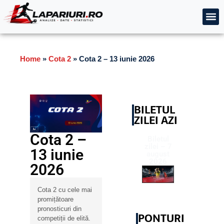
Home
»
Cota 2
»
Cota 2 – 13 iunie 2026
BILETUL
ZILEI AZI
Cota 2 –
Biletul
zilei – 7
13 iunie
august
2026
2026
Cota 2 cu cele mai
promițătoare
pronosticuri din
PONTURI
competiții de elită.